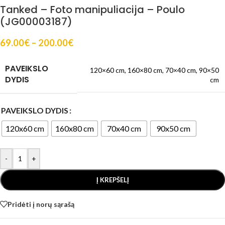
Tanked – Foto manipuliacija – Poulo
(JG00003187)
69.00
€
–
200.00
€
PAVEIKSLO
120×60 cm
,
160×80 cm
,
70×40 cm
,
90×50
DYDIS
cm
PAVEIKSLO DYDIS
120x60 cm
160x80 cm
70x40 cm
90x50 cm
-
+
Į KREPŠELĮ
Pridėti į norų sąrašą