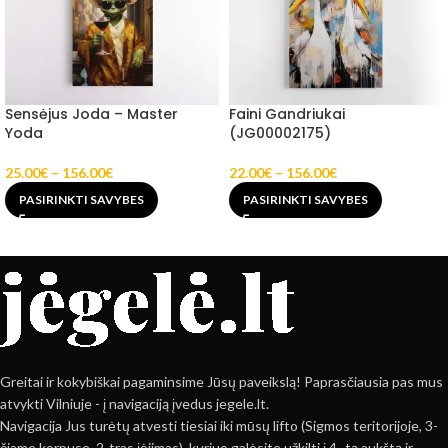
Sensėjus Joda – Master
Faini Gandriukai
Yoda
(JG00002175)
25.00
€
–
156.00
€
22.00
€
–
156.00
€
PASIRINKTI SAVYBES
PASIRINKTI SAVYBES
Greitai ir kokybiškai pagaminsime Jūsų paveikslą! Paprasčiausia pas mus
atvykti Vilniuje - į navigaciją įvedus jegele.lt.
Navigacija Jus turėtų atvesti tiesiai iki mūsų lifto (Sigmos teritorijoje, 3-
čiame korpuse, 2-tras įėjimas), kuriuo galėsite užkilti į 4 -tą aukštą ir