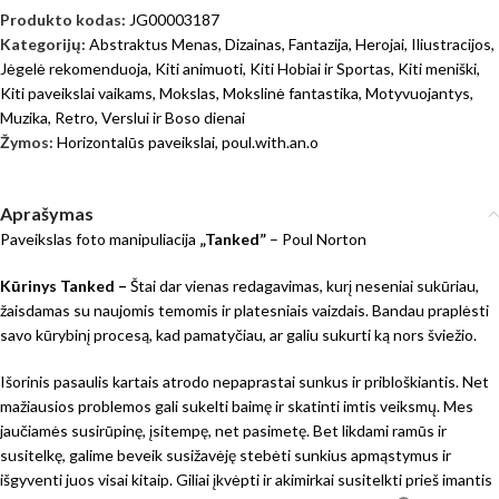
Produkto kodas:
JG00003187
Kategorijų:
Abstraktus Menas
,
Dizainas
,
Fantazija
,
Herojai
,
Iliustracijos
,
Jėgelė rekomenduoja
,
Kiti animuoti
,
Kiti Hobiai ir Sportas
,
Kiti meniški
,
Kiti paveikslai vaikams
,
Mokslas
,
Mokslinė fantastika
,
Motyvuojantys
,
Muzika
,
Retro
,
Verslui ir Boso dienai
Žymos:
Horizontalūs paveikslai
,
poul.with.an.o
Aprašymas
Paveikslas foto manipuliacija
„Tanked”
– Poul Norton
Kūrinys Tanked –
Štai dar vienas redagavimas, kurį neseniai sukūriau,
žaisdamas su naujomis temomis ir platesniais vaizdais. Bandau praplėsti
savo kūrybinį procesą, kad pamatyčiau, ar galiu sukurti ką nors šviežio.
Išorinis pasaulis kartais atrodo nepaprastai sunkus ir pribloškiantis. Net
mažiausios problemos gali sukelti baimę ir skatinti imtis veiksmų. Mes
jaučiamės susirūpinę, įsitempę, net pasimetę. Bet likdami ramūs ir
susitelkę, galime beveik susižavėję stebėti sunkius apmąstymus ir
išgyventi juos visai kitaip. Giliai įkvėpti ir akimirkai susitelkti prieš imantis