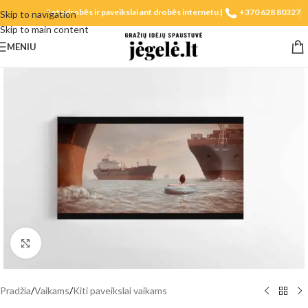
Fotodrobės ir paveikslai ant drobės internetu |
+370 628 80327
Skip to navigation
Skip to main content
MENIU
Spustelėkite, norėdami padidinti
Pradžia
/
Vaikams
/
Kiti paveikslai vaikams