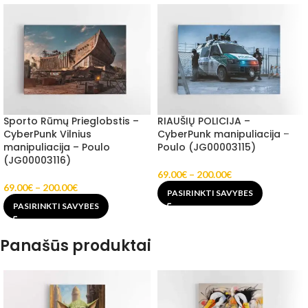
Sporto Rūmų Prieglobstis –
RIAUŠIŲ POLICIJA –
CyberPunk Vilnius
CyberPunk manipuliacija –
manipuliacija – Poulo
Poulo (JG00003115)
(JG00003116)
69.00
€
–
200.00
€
69.00
€
–
200.00
€
PASIRINKTI SAVYBES
PASIRINKTI SAVYBES
Panašūs produktai