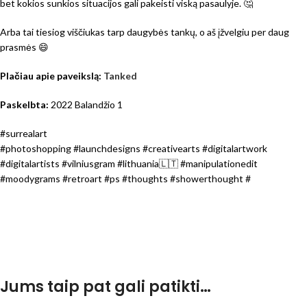
bet kokios sunkios situacijos gali pakeisti viską pasaulyje. 🤔
Arba tai tiesiog viščiukas tarp daugybės tankų, o aš įžvelgiu per daug
prasmės 😄
Plačiau apie paveikslą:
Tanked
Paskelbta:
2022 Balandžio 1
#surrealart
#photoshopping #launchdesigns #creativearts #digitalartwork
#digitalartists #vilniusgram #lithuania🇱🇹 #manipulationedit
#moodygrams #retroart #ps #thoughts #showerthought #
Jums taip pat gali patikti…