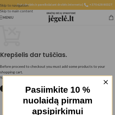
Fotodrobės ir paveikslai ant drobės internetu |
+370 628 80327
Skip to navigation
Skip to main content
MENIU
Krepšelis dar tuščias.
Before proceed to checkout you must add some products to your
shopping cart.
You will find a lot of interesting products on our "Shop" page.
Pasiimkite 10 %
GRĮŽTI Į PARDUOTUVĘ
nuolaidą pirmam
apsipirkimui