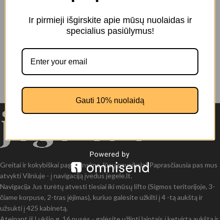
Ir pirmieji išgirskite apie mūsų nuolaidas ir
specialius pasiūlymus!
Gauti 10% nuolaidą
Greitai ir kokybiškai pagaminsime Jūsų paveikslą! Paprasčiausia pas mus
atvykti Vilniuje - į navigaciją įvedus jegele.lt.
Navigacija Jus turėtų atvesti tiesiai iki mūsų lifto (Sigmos teritorijoje, 3-
čiame korpuse, 2-tras įėjimas), kuriuo galėsite užkilti į 4 -tą aukštą ir
užsukti į 425 kabinetą.
Ateinant iš Lukšio g. 16 pusės - galėsite užlipti laiptais į ketvirtą aukštą ir