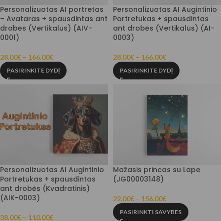
Personalizuotas AI portretas
Personalizuotas AI Augintinio
– Avataras + spausdintas ant
Portretukas + spausdintas
drobės (Vertikalus) (AIV-
ant drobės (Vertikalus) (AI-
0001)
0003)
28.00
€
–
166.00
€
28.00
€
–
166.00
€
PASIRINKITE DYDĮ
PASIRINKITE DYDĮ
Personalizuotas AI Augintinio
Mažasis princas su Lape
Portretukas + spausdintas
(JG00003148)
ant drobės (Kvadratinis)
(AIK-0003)
22.00
€
–
156.00
€
PASIRINKTI SAVYBES
38.00
€
–
110.00
€