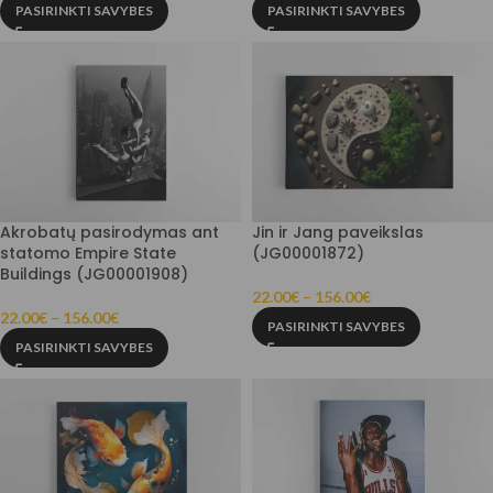
PASIRINKTI SAVYBES
PASIRINKTI SAVYBES
Akrobatų pasirodymas ant
Jin ir Jang paveikslas
statomo Empire State
(JG00001872)
Buildings (JG00001908)
22.00
€
–
156.00
€
22.00
€
–
156.00
€
PASIRINKTI SAVYBES
PASIRINKTI SAVYBES