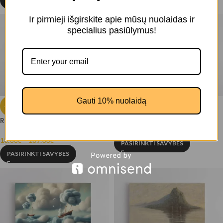
Ir pirmieji išgirskite apie mūsų nuolaidas ir
specialius pasiūlymus!
Andromedos Galaktika
Gauti 10% nuolaidą
-20%
(JG00001225)
Retro Porsche (JG00003092)
22.00
€
–
156.00
€
18.00
€
–
139.00
€
PASIRINKTI SAVYBES
PASIRINKTI SAVYBES