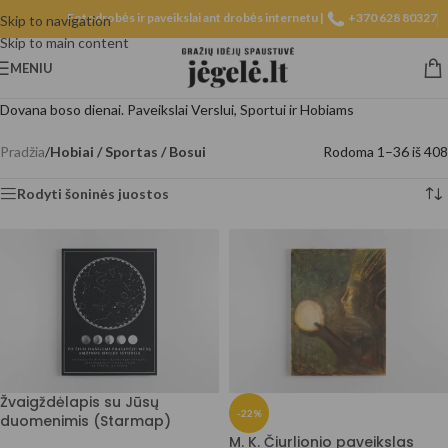
Fotodrobės ir paveikslai ant drobės internetu |
+370 628 80327
Skip to navigation
Skip to main content
MENIU
Dovana boso dienai. Paveikslai Verslui, Sportui ir Hobiams
Pradžia
/
Hobiai / Sportas / Bosui
Rodoma 1–36 iš 408
Rodyti šoninės juostos
Žvaigždėlapis su Jūsų
-22%
duomenimis (Starmap)
M. K. Čiurlionio paveikslas