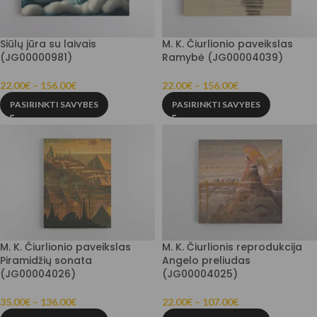
Siūlų jūra su laivais
M. K. Čiurlionio paveikslas
(JG00000981)
Ramybė (JG00004039)
22.00
€
–
156.00
€
22.00
€
–
156.00
€
PASIRINKTI SAVYBES
PASIRINKTI SAVYBES
M. K. Čiurlionio paveikslas
M. K. Čiurlionis reprodukcija
Piramidžių sonata
Angelo preliudas
(JG00004026)
(JG00004025)
35.00
€
–
136.00
€
22.00
€
–
107.00
€