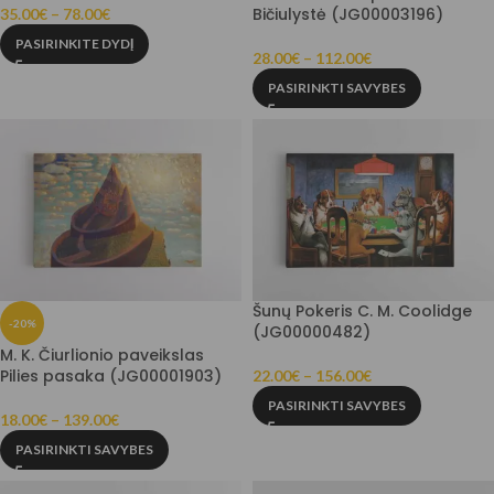
Bičiulystė (JG00003196)
35.00
€
–
78.00
€
PASIRINKITE DYDĮ
28.00
€
–
112.00
€
PASIRINKTI SAVYBES
Šunų Pokeris C. M. Coolidge
-20%
(JG00000482)
M. K. Čiurlionio paveikslas
Pilies pasaka (JG00001903)
22.00
€
–
156.00
€
PASIRINKTI SAVYBES
18.00
€
–
139.00
€
PASIRINKTI SAVYBES