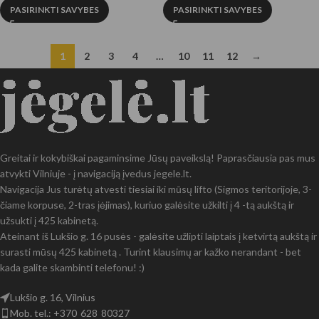
PASIRINKTI SAVYBES
PASIRINKTI SAVYBES
1
2
3
4
…
10
11
12
→
Greitai ir kokybiškai pagaminsime Jūsų paveikslą! Paprasčiausia pas mus
atvykti Vilniuje - į navigaciją įvedus jegele.lt.
Navigacija Jus turėtų atvesti tiesiai iki mūsų lifto (Sigmos teritorijoje, 3-
čiame korpuse, 2-tras įėjimas), kuriuo galėsite užkilti į 4 -tą aukštą ir
užsukti į 425 kabinetą.
Ateinant iš Lukšio g. 16 pusės - galėsite užlipti laiptais į ketvirtą aukštą ir
surasti mūsų 425 kabinetą . Turint klausimų ar kažko nerandant - bet
kada galite skambinti telefonu! :)
Lukšio g. 16, Vilnius
Mob. tel.: +370 628 80327