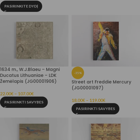
PASIRINKITE DYDĮ
1634 m., W.J.Blaeu – Magni
-35%
Ducatus Lithuaniae – LDK
Žemėlapis (JG00001906)
Street art Freddie Mercury
(JG00001097)
22.00
€
–
107.00
€
18.00
€
–
119.00
€
PASIRINKTI SAVYBES
PASIRINKTI SAVYBES