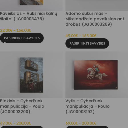
Paveikslas – Auksiniai kalnų
Adomo sukūrimas –
šlaitai (JG00003478)
Mikelandželo paveikslas ant
drobės (JG00003209)
22.00
€
–
156.00
€
45.00
€
–
165.00
€
PASIRINKTI SAVYBES
PASIRINKTI SAVYBES
Blokinis – CyberPunk
Vytis – CyberPunk
manipuliacija – Poulo
manipuliacija – Poulo
(JG00003200)
(JG00003192)
69.00
€
–
200.00
€
69.00
€
–
200.00
€