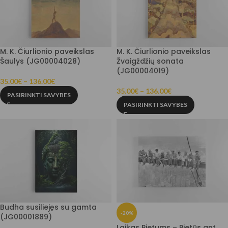
M. K. Čiurlionio paveikslas
M. K. Čiurlionio paveikslas
Šaulys (JG00004028)
Žvaigždžių sonata
(JG00004019)
35.00
€
–
136.00
€
35.00
€
–
136.00
€
PASIRINKTI SAVYBES
PASIRINKTI SAVYBES
Budha susiliejęs su gamta
-20%
(JG00001889)
Laikas Pietums – Pietūs ant