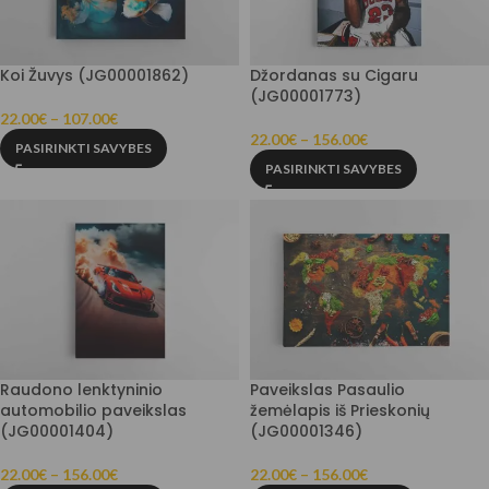
Koi Žuvys (JG00001862)
Džordanas su Cigaru
(JG00001773)
22.00
€
–
107.00
€
22.00
€
–
156.00
€
PASIRINKTI SAVYBES
PASIRINKTI SAVYBES
Raudono lenktyninio
Paveikslas Pasaulio
automobilio paveikslas
žemėlapis iš Prieskonių
(JG00001404)
(JG00001346)
22.00
€
–
156.00
€
22.00
€
–
156.00
€