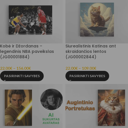
Kobė ir Džordanas –
Siurealistinis Katinas ant
legendinis NBA paveikslas
skraidančios lentos
(JG00001884)
(JG00002844)
22.00
€
–
156.00
€
22.00
€
–
109.00
€
PASIRINKTI SAVYBES
PASIRINKTI SAVYBES