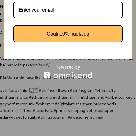
Nenoriu įžeisti nieko, kas gali turėti religinių įsitikinimų, todėl prašau
nepriimti šio kūrinio kaip įžeidimo – tai tiesiog architektūros
pervaizdavimas.”
Apie Kūrinį pasisako
poul.with.an.o
Gauti 10% nuolaidą
Publikuota: 2022 Gegužės 19
Visi paveikslai atspausdinti ant drobės ir aptraukti ant medinio porėmio
bei paruošti pakabinimui 🙂
Plačiau apie paveikslą:
Vilniaus Katedra 2XXX
#vilnius #vilnius🇱🇹 #vilniusoldtown #vilniusgram #vilniuscity
#lithuania_pics #lithuaniahq #lithuania🇱🇹 #lithuaniahq #cyberpunkedit
#cyberfuturepunk #cyberart #digitalartists #manipulationedit
#futurearchitect #futuristic #photoshopping #photoshoped
#dailydoseofvisuals #vilniustourism #awesome_surreal