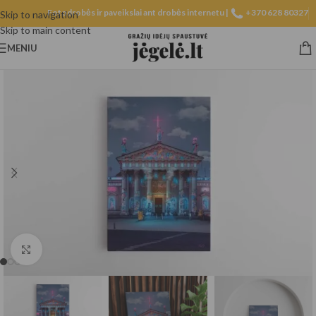
Fotodrobės ir paveikslai ant drobės internetu |
+370 628 80327
Skip to navigation
Skip to main content
MENIU
Spustelėkite, norėdami padidinti