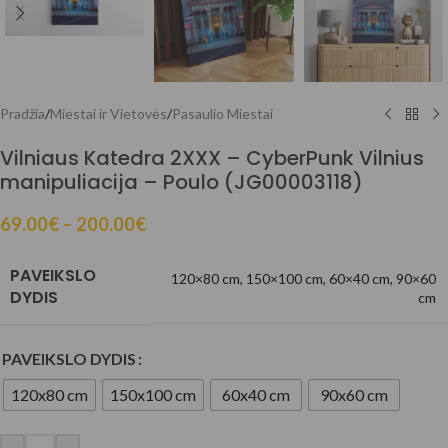
Pradžia
/
Miestai ir Vietovės
/
Pasaulio Miestai
Vilniaus Katedra 2XXX – CyberPunk Vilnius
manipuliacija – Poulo (JG00003118)
69.00
€
–
200.00
€
PAVEIKSLO
120×80 cm
,
150×100 cm
,
60×40 cm
,
90×60
DYDIS
cm
PAVEIKSLO DYDIS
120x80 cm
150x100 cm
60x40 cm
90x60 cm