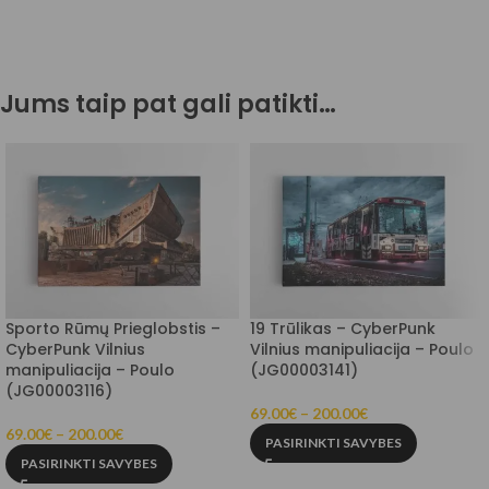
Jums taip pat gali patikti…
Sporto Rūmų Prieglobstis –
19 Trūlikas – CyberPunk
CyberPunk Vilnius
Vilnius manipuliacija – Poulo
manipuliacija – Poulo
(JG00003141)
(JG00003116)
69.00
€
–
200.00
€
69.00
€
–
200.00
€
PASIRINKTI SAVYBES
PASIRINKTI SAVYBES