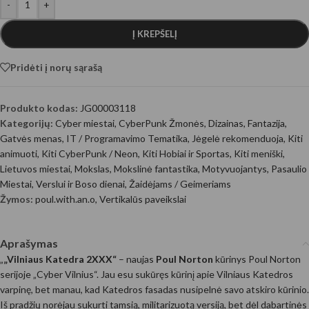
-
+
Į KREPŠELĮ
Pridėti į norų sąrašą
Produkto kodas:
JG00003118
Kategorijų:
Cyber miestai
,
CyberPunk Žmonės
,
Dizainas
,
Fantazija
,
Gatvės menas
,
IT / Programavimo Tematika
,
Jėgelė rekomenduoja
,
Kiti
animuoti
,
Kiti CyberPunk / Neon
,
Kiti Hobiai ir Sportas
,
Kiti meniški
,
Lietuvos miestai
,
Mokslas
,
Mokslinė fantastika
,
Motyvuojantys
,
Pasaulio
Miestai
,
Verslui ir Boso dienai
,
Žaidėjams / Geimeriams
Žymos:
poul.with.an.o
,
Vertikalūs paveikslai
Aprašymas
„
„Vilniaus Katedra 2XXX“
– naujas
Poul Norton
kūrinys Poul Norton
serijoje „Cyber Vilnius“. Jau esu sukūręs kūrinį apie Vilniaus Katedros
varpinę, bet manau, kad Katedros fasadas nusipelnė savo atskiro kūrinio.
Iš pradžių norėjau sukurti tamsią, militarizuotą versiją, bet dėl dabartinės