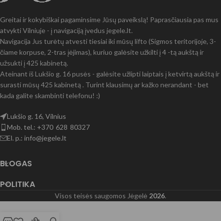
Greitai ir kokybiškai pagaminsime Jūsų paveikslą! Paprasčiausia pas mus
atvykti Vilniuje - į navigaciją įvedus jegele.lt.
Navigacija Jus turėtų atvesti tiesiai iki mūsų lifto (Sigmos teritorijoje, 3-
čiame korpuse, 2-tras įėjimas), kuriuo galėsite užkilti į 4 -tą aukštą ir
užsukti į 425 kabinetą.
Ateinant iš Lukšio g. 16 pusės - galėsite užlipti laiptais į ketvirtą aukštą ir
surasti mūsų 425 kabinetą . Turint klausimų ar kažko nerandant - bet
kada galite skambinti telefonu! :)
Lukšio g. 16, Vilnius
Mob. tel.: +370 628 80327
El. p.: info@jegele.lt
BLOGAS
POLITIKA
Visos teisės saugomos Jėgelė
2026
.