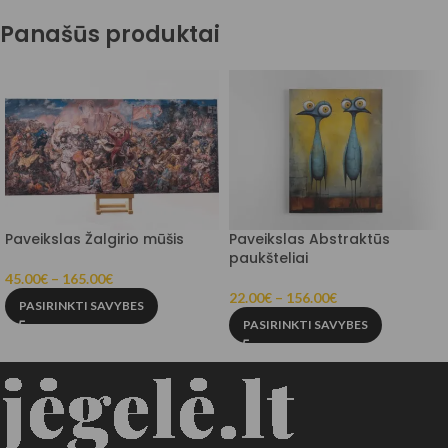
Panašūs produktai
Paveikslas Žalgirio mūšis
Paveikslas Abstraktūs
paukšteliai
45.00
€
–
165.00
€
22.00
€
–
156.00
€
PASIRINKTI SAVYBES
PASIRINKTI SAVYBES