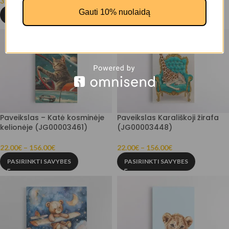
35.00
€
–
136.00
€
PASIRINKTI SAVYBES
Gauti 10% nuolaidą
PASIRINKTI SAVYBES
Paveikslas – Katė kosminėje
Paveikslas Karališkoji žirafa
kelionėje (JG00003461)
(JG00003448)
22.00
€
–
156.00
€
22.00
€
–
156.00
€
PASIRINKTI SAVYBES
PASIRINKTI SAVYBES