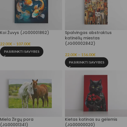
Koi Žuvys (JG00001862)
Spalvingas abstraktus
katinėlių miestas
(JG00002842)
22.00
€
–
107.00
€
PASIRINKTI SAVYBES
22.00
€
–
156.00
€
PASIRINKTI SAVYBES
Miela Žirgų pora
Kietas katinas su gėlėmis
(JG00001341)
(JG00000020)