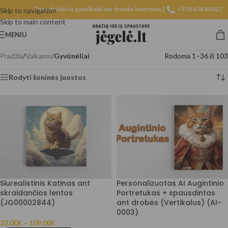
Fotodrobės ir paveikslai ant drobės internetu |
+370 628 80327
Skip to navigation
Skip to main content
MENIU
Pradžia
/
Vaikams
/
Gyvūnėliai
Rodoma 1–36 iš 103
Rodyti šoninės juostos
Siurealistinis Katinas ant
Personalizuotas AI Augintinio
skraidančios lentos
Portretukas + spausdintas
(JG00002844)
ant drobės (Vertikalus) (AI-
0003)
22.00
€
–
109.00
€