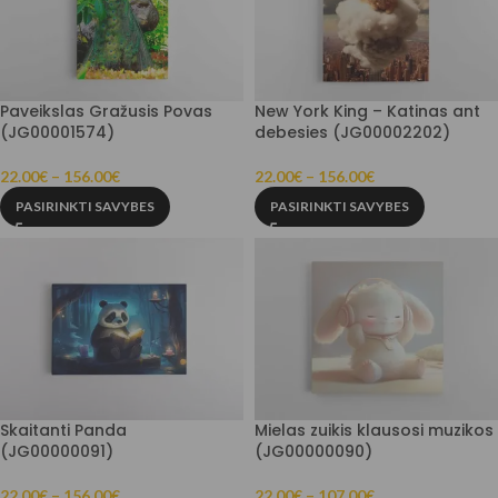
Paveikslas Gražusis Povas
New York King – Katinas ant
(JG00001574)
debesies (JG00002202)
22.00
€
–
156.00
€
22.00
€
–
156.00
€
PASIRINKTI SAVYBES
PASIRINKTI SAVYBES
Skaitanti Panda
Mielas zuikis klausosi muzikos
(JG00000091)
(JG00000090)
22.00
€
–
156.00
€
22.00
€
–
107.00
€