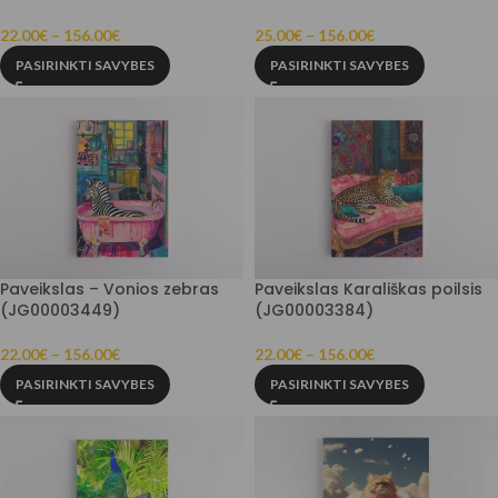
22.00
€
–
156.00
€
25.00
€
–
156.00
€
PASIRINKTI SAVYBES
PASIRINKTI SAVYBES
Paveikslas – Vonios zebras
Paveikslas Karališkas poilsis
(JG00003449)
(JG00003384)
22.00
€
–
156.00
€
22.00
€
–
156.00
€
PASIRINKTI SAVYBES
PASIRINKTI SAVYBES