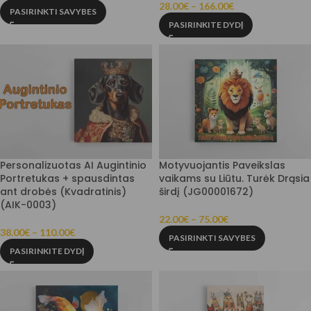
28.00
€
–
166.00
€
PASIRINKTI SAVYBES
PASIRINKITE DYDĮ
Personalizuotas AI Augintinio
Motyvuojantis Paveikslas
Portretukas + spausdintas
vaikams su Liūtu. Turėk Drąsia
ant drobės (Kvadratinis)
širdį (JG00001672)
(AIK-0003)
22.00
€
–
75.00
€
38.00
€
–
110.00
€
PASIRINKTI SAVYBES
PASIRINKITE DYDĮ