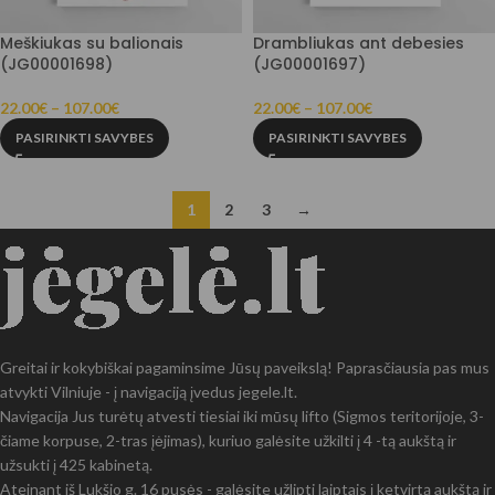
Meškiukas su balionais
Drambliukas ant debesies
(JG00001698)
(JG00001697)
22.00
€
–
107.00
€
22.00
€
–
107.00
€
PASIRINKTI SAVYBES
PASIRINKTI SAVYBES
1
2
3
→
Greitai ir kokybiškai pagaminsime Jūsų paveikslą! Paprasčiausia pas mus
atvykti Vilniuje - į navigaciją įvedus jegele.lt.
Navigacija Jus turėtų atvesti tiesiai iki mūsų lifto (Sigmos teritorijoje, 3-
čiame korpuse, 2-tras įėjimas), kuriuo galėsite užkilti į 4 -tą aukštą ir
užsukti į 425 kabinetą.
Ateinant iš Lukšio g. 16 pusės - galėsite užlipti laiptais į ketvirtą aukštą ir