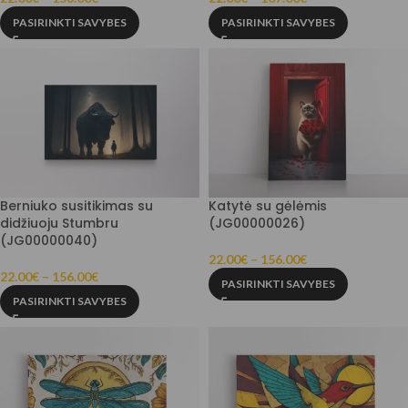
PASIRINKTI SAVYBES
PASIRINKTI SAVYBES
Berniuko susitikimas su
Katytė su gėlėmis
didžiuoju Stumbru
(JG00000026)
(JG00000040)
22.00
€
–
156.00
€
22.00
€
–
156.00
€
PASIRINKTI SAVYBES
PASIRINKTI SAVYBES