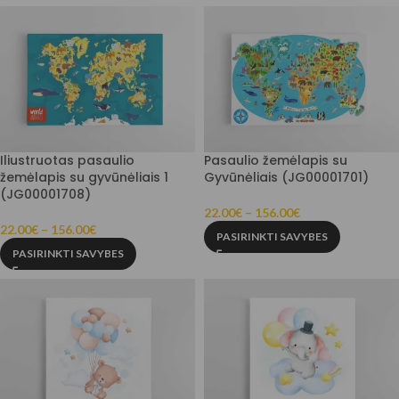
Iliustruotas pasaulio
Pasaulio žemėlapis su
žemėlapis su gyvūnėliais 1
Gyvūnėliais (JG00001701)
(JG00001708)
22.00
€
–
156.00
€
22.00
€
–
156.00
€
PASIRINKTI SAVYBES
PASIRINKTI SAVYBES