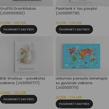
Graffiti Drambliukas
Pasistenk ir tau pavyks!
(JG00001592)
(JG00001718)
22.00
€
–
107.00
€
22.00
€
–
156.00
€
PASIRINKTI SAVYBES
PASIRINKTI SAVYBES
Būk Smalsus – paveikslas
Linksmas pasaulio žemėlapis
vaikams (JG00001717)
su gyvūnais vaikams
(JG00001711)
22.00
€
–
156.00
€
22.00
€
–
156.00
€
PASIRINKTI SAVYBES
PASIRINKTI SAVYBES