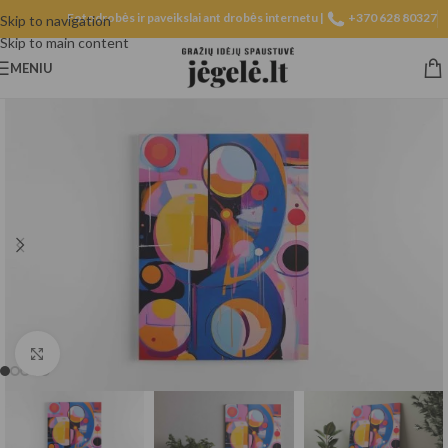
Fotodrobės ir paveikslai ant drobės internetu |
+370 628 80327
Skip to navigation
Skip to main content
MENIU
Spustelėkite, norėdami padidinti