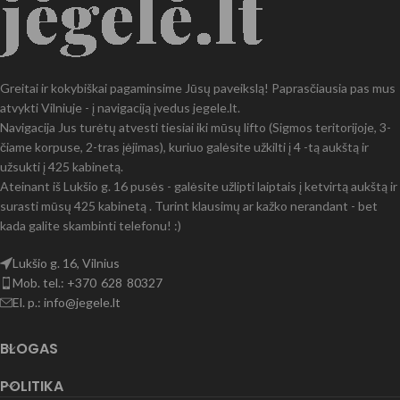
Greitai ir kokybiškai pagaminsime Jūsų paveikslą! Paprasčiausia pas mus
atvykti Vilniuje - į navigaciją įvedus jegele.lt.
Navigacija Jus turėtų atvesti tiesiai iki mūsų lifto (Sigmos teritorijoje, 3-
čiame korpuse, 2-tras įėjimas), kuriuo galėsite užkilti į 4 -tą aukštą ir
užsukti į 425 kabinetą.
Ateinant iš Lukšio g. 16 pusės - galėsite užlipti laiptais į ketvirtą aukštą ir
surasti mūsų 425 kabinetą . Turint klausimų ar kažko nerandant - bet
kada galite skambinti telefonu! :)
Lukšio g. 16, Vilnius
Mob. tel.: +370 628 80327
El. p.: info@jegele.lt
BLOGAS
POLITIKA