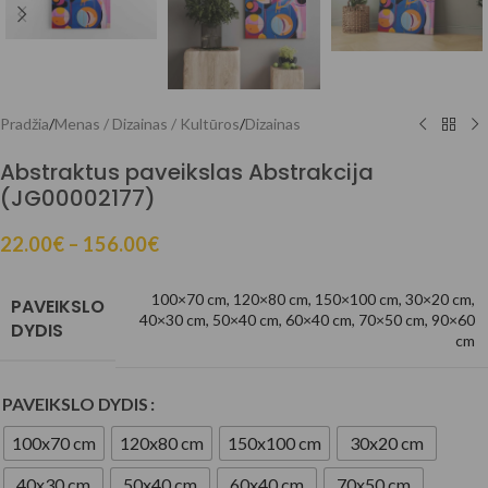
Pradžia
/
Menas / Dizainas / Kultūros
/
Dizainas
Abstraktus paveikslas Abstrakcija
(JG00002177)
22.00
€
–
156.00
€
100×70 cm
,
120×80 cm
,
150×100 cm
,
30×20 cm
,
PAVEIKSLO
40×30 cm
,
50×40 cm
,
60×40 cm
,
70×50 cm
,
90×60
DYDIS
cm
PAVEIKSLO DYDIS
100x70 cm
120x80 cm
150x100 cm
30x20 cm
40x30 cm
50x40 cm
60x40 cm
70x50 cm