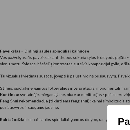
Paveikslas – Didingi saulės spinduliai kalnuose
Vos pažvelgus, šis paveikslas ant drobės sukuria tylos ir didybės pojūtį – 
vienu metu. Šviesos ir šešėlių kontrastas suteikia kompozicijai gylio, o šil
Tai vizualus kvietimas sustoti, įkvėpti ir pajusti vidinę pusiausvyrą. Pave
Stilius:
šiuolaikinė gamtos fotografijos interpretacija, monumentali ir ram
Kur tinka:
svetainėje, miegamajame, biure ar meditacijos / poilsio erdvėj
Feng Shui rekomendacija (tikintiems feng shui):
kalnai simbolizuoja s
pusiausvyros ir saugumo jausmo.
Pa
Raktažodžiai:
kalnai, saulės spinduliai, gamtos didybė, ramybė, įkvėpimas,