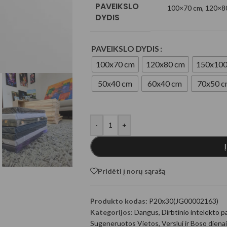
PAVEIKSLO
ugeneruoti Gyvūnai
100×70 cm
,
120×8
DYDIS
PAVEIKSLO DYDIS
100x70 cm
120x80 cm
150x100
50x40 cm
60x40 cm
70x50 
-
+
generuoti fantastiniai
Pridėti į norų sąrašą
Produkto kodas:
P20x30(JG00002163)
Kategorijos:
Dangus
,
Dirbtinio intelekto p
Sugeneruotos Vietos
,
Verslui ir Boso dienai