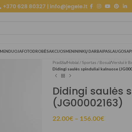
+370 628 80327 | info@jegele.lt
OMENDUOJA
FOTODROBĖS
AKCIJOS
MENININKŲ DARBAI
PASLAUGOS
AP
Pradžia
/
Hobiai / Sportas / Bosui
/
Verslui ir 
Didingi saulės spinduliai kalnuose (JG00
Didingi saulės 
(JG00002163)
22.00
€
–
156.00
€