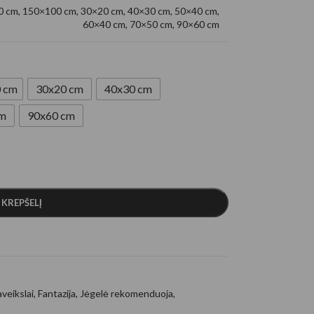
0 cm
,
150×100 cm
,
30×20 cm
,
40×30 cm
,
50×40 cm
,
60×40 cm
,
70×50 cm
,
90×60 cm
 cm
30x20 cm
40x30 cm
cm
90x60 cm
Į KREPŠELĮ
aveikslai
,
Fantazija
,
Jėgelė rekomenduoja
,