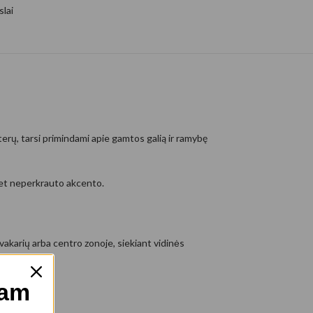
slai
eterų, tarsi primindami apie gamtos galią ir ramybę
 bet neperkrauto akcento.
vakarių arba centro zonoje, siekiant vidinės
mam