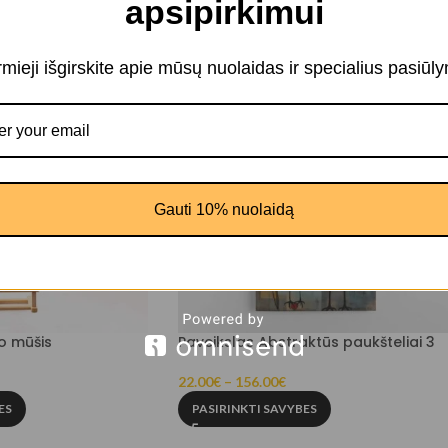
apsipirkimui
irmieji išgirskite apie mūsų nuolaidas ir specialius pasiūl
Gauti 10% nuolaidą
io mūšis
Paveikslas Abstraktūs paukšteliai 3
22.00
€
–
156.00
€
ES
PASIRINKTI SAVYBES