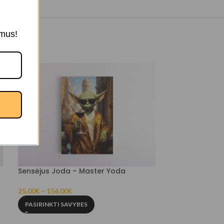
ymus!
Sensėjus Joda – Master Yoda
Personalizuota
Avataras + sp
(Kvadratinių 
25.00
€
–
156.00
€
PASIRINKTI SAVYBES
28.00
€
–
110.00
PASIRINKTI SA