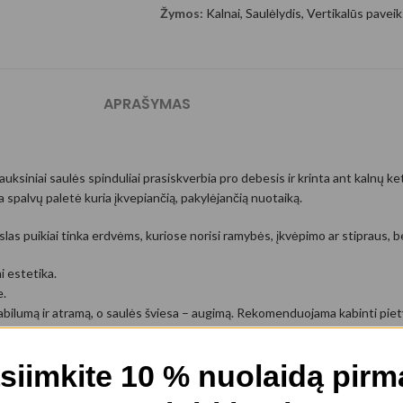
Žymos:
Kalnai
,
Saulėlydis
,
Vertikalūs paveik
APRAŠYMAS
auksiniai saulės spinduliai prasiskverbia pro debesis ir krinta ant kalnų k
ta spalvų paletė kuria įkvepiančią, pakylėjančią nuotaiką.
ikslas puikiai tinka erdvėms, kuriose norisi ramybės, įkvėpimo ar stipraus,
i estetika.
e.
tabilumą ir atramą, o saulės šviesa – augimą. Rekomenduojama kabinti piet
siimkite 10 % nuolaidą pir
 šviesa ir šešėliai, feng shui, paveikslas ant drobės, Jėgelė.lt