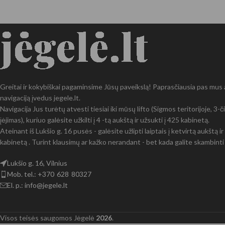
Greitai ir kokybiškai pagaminsime Jūsų paveikslą! Paprasčiausia pas mus at
navigaciją įvedus jegele.lt.
Navigacija Jus turėtų atvesti tiesiai iki mūsų lifto (Sigmos teritorijoje, 3
įėjimas), kuriuo galėsite užkilti į 4 -tą aukštą ir užsukti į 425 kabinetą.
Ateinant iš Lukšio g. 16 pusės - galėsite užlipti laiptais į ketvirtą aukštą 
kabinetą . Turint klausimų ar kažko nerandant - bet kada galite skambinti 
Lukšio g. 16, Vilnius
Mob. tel.: +370 628 80327
El. p.: info@jegele.lt
Visos teisės saugomos Jėgelė
2026
.