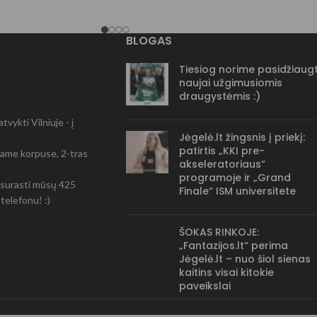
BLOGAS
Tiesiog norime pasidžiaugt
naujai užgimusiomis
draugystėmis :)
vykti Vilniuje - į
Jėgelė.lt žingsnis į priekį:
patirtis „KKI pre-
-čiame korpuse, 2-tras
akseleratoriaus“
programoje ir „Grand
ir surasti mūsų 425
Finale“ ISM universitete
telefonu! :)
ŠOKAS RINKOJE:
„Fantazijos.lt“ perima
Jėgelė.lt – nuo šiol sienas
kaitins visai kitokie
paveikslai