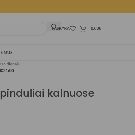
PASKYRA
0.00
€
IE MUS
Boso dienai
/
002163)
spinduliai kalnuose