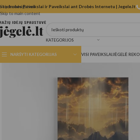
otodrobės Paveikslai ir Paveikslai ant Drobės Internetu | Jegele.lt
Skip to navigation
Skip to main content
KATEGORIJOS
NARŠYTI KATEGORIJAS
VISI PAVEIKSLAI
JĖGELĖ REK