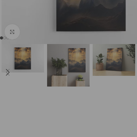
DI (AI) Komiksų stiliumi
Sugeneruotos Vietos
S
Spustelėkite, norėdami padidinti
Sugeneruoti Žmonės
Kiti DI (AI)
Su