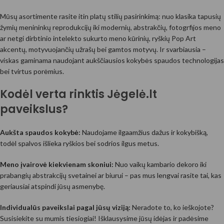
Mūsų asortimente rasite itin platų stilių pasirinkimą: nuo klasika tapusių
žymių menininkų reprodukcijų iki modernių, abstrakčių, fotogrfijos meno
ar netgi dirbtinio intelekto sukurto meno kūrinių, ryškių Pop Art
akcentų, motyvuojančių užrašų bei gamtos motyvų. Ir svarbiausia –
viskas gaminama naudojant aukščiausios kokybės spaudos technologijas
bei tvirtus porėmius.
Kodėl verta rinktis Jėgelė.lt
paveikslus?
Aukšta spaudos kokybė:
Naudojame ilgaamžius dažus ir kokybišką,
todėl spalvos išlieka ryškios bei sodrios ilgus metus.
Meno įvairovė kiekvienam skoniui:
Nuo vaikų kambario dekoro iki
prabangių abstrakcijų svetainei ar biurui – pas mus lengvai rasite tai, kas
geriausiai atspindi jūsų asmenybę.
Individualūs paveikslai pagal jūsų viziją:
Neradote to, ko ieškojote?
Susisiekite su mumis tiesiogiai! Išklausysime jūsų idėjas ir padėsime