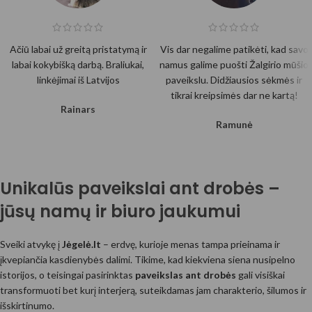
Ačiū labai už greitą pristatymą ir
Vis dar negalime patikėti, kad savo
labai kokybišką darbą. Braliukai,
namus galime puošti Žalgirio mūšio
linkėjimai iš Latvijos
paveikslu. Didžiausios sėkmės ir
tikrai kreipsimės dar ne kartą!
Rainars
Ramunė
Unikalūs paveikslai ant drobės –
jūsų namų ir biuro jaukumui
Sveiki atvykę į
Jėgelė.lt
– erdvę, kurioje menas tampa prieinama ir
įkvepiančia kasdienybės dalimi. Tikime, kad kiekviena siena nusipelno
istorijos, o teisingai pasirinktas
paveikslas ant drobės
gali visiškai
transformuoti bet kurį interjerą, suteikdamas jam charakterio, šilumos ir
išskirtinumo.