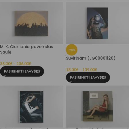
M. K. Čiurlionio paveikslas
-20%
Saulė
Suvirinam (JG00001120)
35.00
€
–
136.00
€
18.00
€
–
139.00
€
PASIRINKTI SAVYBES
PASIRINKTI SAVYBES