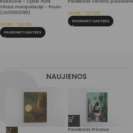
RoboLove – Cyber Punk
Paveikslas Vistlerio pusseserė
Vilnius manipuliacija – Poulo
(JG00003199)
22.00
€
–
107.00
€
PASIRINKTI SAVYBES
50.00
€
–
166.00
€
PASIRINKTI SAVYBES
NAUJIENOS
Paveikslas Privatus
-22%