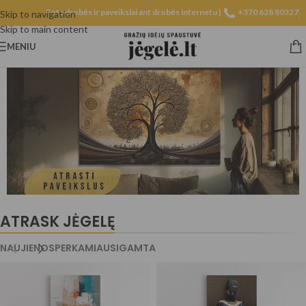
Fotodrobės ir paveikslai ant drobės internetu |
+370 628 80327
Skip to navigation
Skip to main content
MENIU
ATRASK JĖGELĘ
NAUJIENOS
PERKAMIAUSI
GAMTA