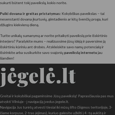
sukurti būtent tokį paveikslą, kokio norite.
Puiki dovana ir greitas pristatymas:
Kokybiškas paveikslas – tai
nesenstanti dovana įkurtuvių, gimtadienio ar kitų švenčių proga, kuri
džiugins kiekvieną dieną.
Turite unikalų sumanymą ar norite pritaikyti paveikslą prie išskirtinio
interjero? Parašykite mums – realizuosime jūsų idėją ir paversime ją
išskirtiniu kūriniu ant drobės. Atskleiskite savo namų potencialą ir
išsirinkite arba susikurkite savo svajonių
paveikslą internetu
jau
šiandien!
Greitai ir kokybiškai pagaminsime Jūsų paveikslą! Paprasčiausia pas mus
atvykti Vilniuje - į navigaciją įvedus jegele.lt.
Navigacija Jus turėtų atvesti tiesiai iki mūsų lifto (Sigmos teritorijoje, 3-
čiame korpuse, 2-tras įėjimas), kuriuo galėsite užkilti į 4 -tą aukštą ir