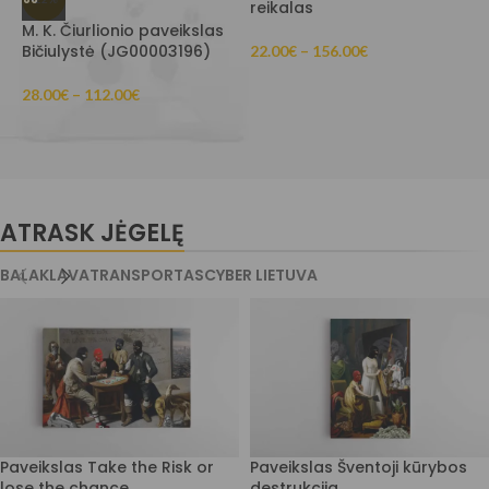
reikalas
M. K. Čiurlionio paveikslas
M
Bičiulystė (JG00003196)
P
22.00
€
–
156.00
€
(
28.00
€
–
112.00
€
1
ATRASK JĖGELĘ
BALAKLAVA
TRANSPORTAS
CYBER LIETUVA
Paveikslas Take the Risk or
Paveikslas Šventoji kūrybos
lose the chance
destrukcija