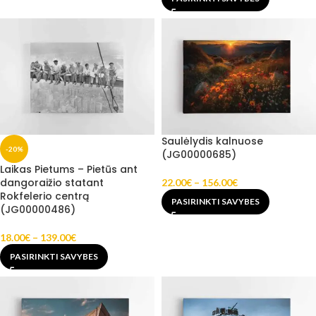
Saulėlydis kalnuose
-20%
(JG00000685)
Laikas Pietums – Pietūs ant
dangoraižio statant
22.00
€
–
156.00
€
Rokfelerio centrą
PASIRINKTI SAVYBES
(JG00000486)
18.00
€
–
139.00
€
PASIRINKTI SAVYBES