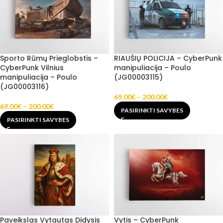
Sporto Rūmų Prieglobstis –
RIAUŠIŲ POLICIJA – CyberPunk
CyberPunk Vilnius
manipuliacija – Poulo
manipuliacija – Poulo
(JG00003115)
(JG00003116)
69.00
€
–
200.00
€
69.00
€
–
200.00
€
PASIRINKTI SAVYBES
PASIRINKTI SAVYBES
Paveikslas Vytautas Didysis
Vytis – CyberPunk