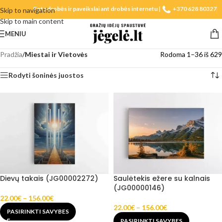
Fotodrobės ir paveikslai ant drobės internetu |
+370 628 80327
Skip to navigation
Skip to main content
MENIU
Pradžia
/
Miestai ir Vietovės
Rodoma 1–36 iš 629
Rodyti šoninės juostos
Dievų takais (JG00002272)
Saulėtekis ežere su kalnais
(JG00000146)
22.00
€
–
156.00
€
22.00
€
–
156.00
€
PASIRINKTI SAVYBES
PASIRINKTI SAVYBES