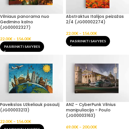
Vilniaus panorama nuo
Abstraktus Italijos peizažas
Gedimino kalno
2/4 (JG00002274)
(JG00002327)
22.00
€
–
156.00
€
22.00
€
–
156.00
€
PASIRINKTI SAVYBES
PASIRINKTI SAVYBES
Paveikslas Užkeliauk pasaulį
ANZ – CyberPunk Vilnius
(JG00003213)
manipuliacija – Poulo
(JG00003163)
22.00
€
–
156.00
€
69.00
€
–
200.00
€