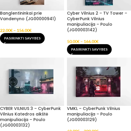
Banglentininkai prie
Cyber Vilnius 2 – TV Tower –
Vandenyno (JG00000941)
CyberPunk Vilnius
manipuliacija – Poulo
(JG00003142)
22.00
€
–
156.00
€
PASIRINKTI SAVYBES
50.00
€
–
166.00
€
PASIRINKTI SAVYBES
CYBER VILNIUS 3 – CyberPunk
VMKL – CyberPunk Vilnius
Vilnius Katedros aikštė
manipuliacija – Poulo
manipuliacija – Poulo
(JG00003129)
(JG00003132)