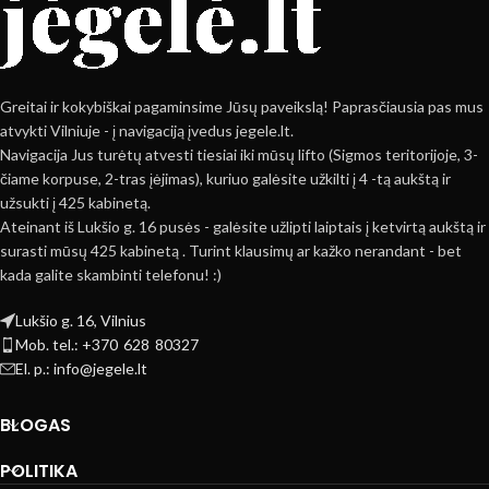
Greitai ir kokybiškai pagaminsime Jūsų paveikslą! Paprasčiausia pas mus
atvykti Vilniuje - į navigaciją įvedus jegele.lt.
Navigacija Jus turėtų atvesti tiesiai iki mūsų lifto (Sigmos teritorijoje, 3-
čiame korpuse, 2-tras įėjimas), kuriuo galėsite užkilti į 4 -tą aukštą ir
užsukti į 425 kabinetą.
Ateinant iš Lukšio g. 16 pusės - galėsite užlipti laiptais į ketvirtą aukštą ir
surasti mūsų 425 kabinetą . Turint klausimų ar kažko nerandant - bet
kada galite skambinti telefonu! :)
Lukšio g. 16, Vilnius
Mob. tel.: +370 628 80327
El. p.: info@jegele.lt
BLOGAS
POLITIKA