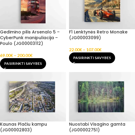
Gedimino pilis Arsenalo 5 –
F1 Lenktynės Retro Monake
CyberPunk manipuliacija –
(JG00003099)
Poulo (JG00003112)
22.00
€
–
107.00
€
69.00
€
–
200.00
€
PASIRINKTI SAVYBES
PASIRINKTI SAVYBES
Kaunas Plačiu kampu
Nuostabi Visagino gamta
(JG00002803)
(JG00002751)