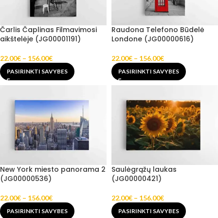
Čarlis Čaplinas Filmavimosi
Raudona Telefono Būdelė
aikštelėje (JG00001191)
Londone (JG00000616)
22.00
€
–
156.00
€
22.00
€
–
156.00
€
PASIRINKTI SAVYBES
PASIRINKTI SAVYBES
New York miesto panorama 2
Saulėgrąžų laukas
(JG00000536)
(JG00000421)
22.00
€
–
156.00
€
22.00
€
–
156.00
€
PASIRINKTI SAVYBES
PASIRINKTI SAVYBES