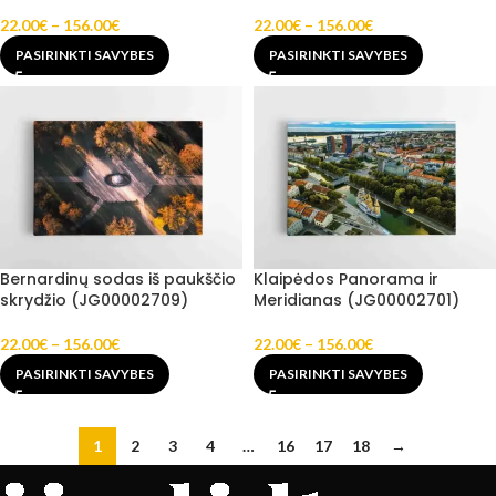
22.00
€
–
156.00
€
22.00
€
–
156.00
€
PASIRINKTI SAVYBES
PASIRINKTI SAVYBES
Bernardinų sodas iš paukščio
Klaipėdos Panorama ir
skrydžio (JG00002709)
Meridianas (JG00002701)
22.00
€
–
156.00
€
22.00
€
–
156.00
€
PASIRINKTI SAVYBES
PASIRINKTI SAVYBES
1
2
3
4
…
16
17
18
→