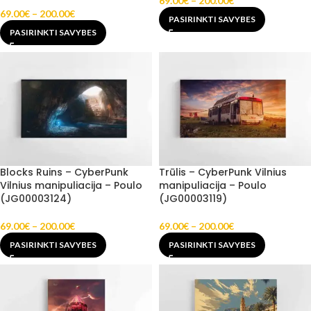
69.00
€
–
200.00
€
69.00
€
–
200.00
€
PASIRINKTI SAVYBES
PASIRINKTI SAVYBES
Blocks Ruins – CyberPunk
Trūlis – CyberPunk Vilnius
Vilnius manipuliacija – Poulo
manipuliacija – Poulo
(JG00003124)
(JG00003119)
69.00
€
–
200.00
€
69.00
€
–
200.00
€
PASIRINKTI SAVYBES
PASIRINKTI SAVYBES