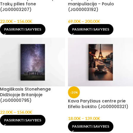
Trakų pilies fone
manipuliacija – Poulo
(JG00003207)
(JG00003192)
22.00
€
–
156.00
€
69.00
€
–
200.00
€
PASIRINKTI SAVYBES
PASIRINKTI SAVYBES
Magiškasis Stonehenge
-20%
Didžiojoje Britanijoje
(JG00000795)
Kava Paryžiaus centre prie
Eifelio bokšto (JG00000321)
22.00
€
–
156.00
€
18.00
€
–
139.00
€
PASIRINKTI SAVYBES
PASIRINKTI SAVYBES