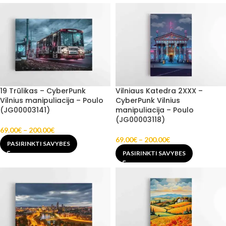
19 Trūlikas – CyberPunk
Vilniaus Katedra 2XXX –
Vilnius manipuliacija – Poulo
CyberPunk Vilnius
(JG00003141)
manipuliacija – Poulo
(JG00003118)
69.00
€
–
200.00
€
69.00
€
–
200.00
€
PASIRINKTI SAVYBES
PASIRINKTI SAVYBES