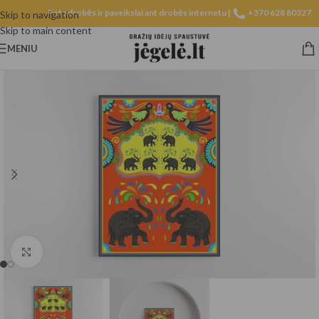
Fotodrobės ir paveikslai ant drobės internetu |
+370 628 80327
Skip to navigation
Skip to main content
MENIU
Spustelėkite, norėdami padidinti