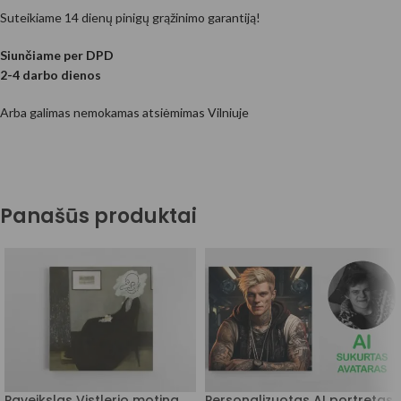
Suteikiame 14 dienų pinigų grąžinimo garantiją!
Siunčiame per DPD
2-4 darbo dienos
Arba galimas nemokamas atsiėmimas Vilniuje
Panašūs produktai
Paveikslas Vistlerio motina
Personalizuotas AI portretas