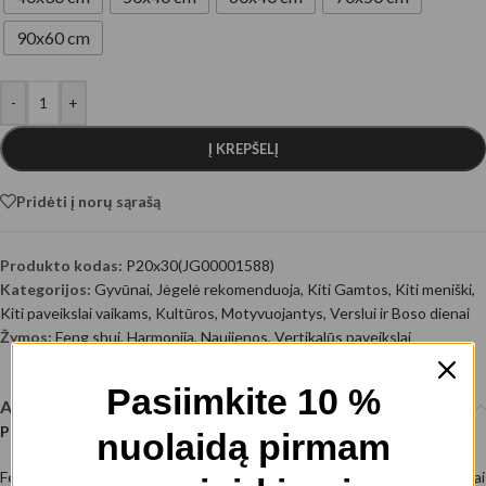
90x60 cm
-
+
Į KREPŠELĮ
Pridėti į norų sąrašą
Produkto kodas:
P20x30(JG00001588)
Kategorijos:
Gyvūnai
,
Jėgelė rekomenduoja
,
Kiti Gamtos
,
Kiti meniški
,
Kiti paveikslai vaikams
,
Kultūros
,
Motyvuojantys
,
Verslui ir Boso dienai
Žymos:
Feng shui
,
Harmonija
,
Naujienos
,
Vertikalūs paveikslai
Pasiimkite 10 %
Aprašymas
Paveikslas – Šokančių 8 Dramblių iliustracija
nuolaidą pirmam
Fengšui filosofijoje ir kai kuriose Azijos kultūrose aštuoni drambliai dažnai