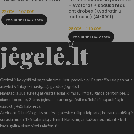
– Avataras + spausdintas
ant drobės (Kvadratinių
22.00
€
–
107.00
€
matmenų) (AI-0001)
PASIRINKTI SAVYBES
28.00
€
–
110.00
€
PASIRINKTI SAVYBES
Greitai ir kokybiškai pagaminsime Jūsų paveikslą! Paprasčiausia pas mus
atvykti Vilniuje - į navigaciją įvedus jegele.lt.
Navigacija Jus turėtų atvesti tiesiai iki mūsų lifto (Sigmos teritorijoje, 3-
čiame korpuse, 2-tras įėjimas), kuriuo galėsite užkilti į 4 -tą aukštą ir
užsukti į 425 kabinetą.
Ateinant iš Lukšio g. 16 pusės - galėsite užlipti laiptais į ketvirtą aukštą ir
surasti mūsų 425 kabinetą . Turint klausimų ar kažko nerandant - bet
kada galite skambinti telefonu! :)