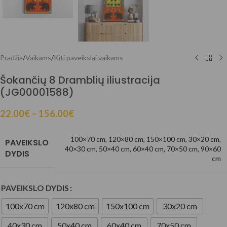
Pradžia
/
Vaikams
/
Kiti paveikslai vaikams
Šokančių 8 Dramblių iliustracija
(JG00001588)
22.00
€
–
156.00
€
100×70 cm
,
120×80 cm
,
150×100 cm
,
30×20 cm
,
PAVEIKSLO
40×30 cm
,
50×40 cm
,
60×40 cm
,
70×50 cm
,
90×60
DYDIS
cm
PAVEIKSLO DYDIS
100x70 cm
120x80 cm
150x100 cm
30x20 cm
40x30 cm
50x40 cm
60x40 cm
70x50 cm