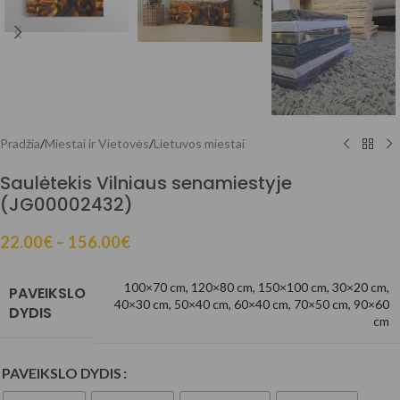
Pradžia
/
Miestai ir Vietovės
/
Lietuvos miestai
Saulėtekis Vilniaus senamiestyje
(JG00002432)
22.00
€
–
156.00
€
100×70 cm
,
120×80 cm
,
150×100 cm
,
30×20 cm
,
PAVEIKSLO
40×30 cm
,
50×40 cm
,
60×40 cm
,
70×50 cm
,
90×60
DYDIS
cm
PAVEIKSLO DYDIS