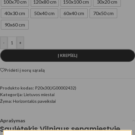
100x70 cm
120x80 cm
150x100 cm
30x20 cm
40x30 cm
50x40 cm
60x40 cm
70x50 cm
90x60 cm
-
+
Į KREPŠELĮ
Pridėti į norų sąrašą
Produkto kodas:
P20x30(JG00002432)
Kategorija:
Lietuvos miestai
Žyma:
Horizontalūs paveikslai
Aprašymas
Saulėtekis Vilniaus senamiestyje