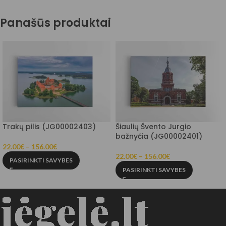
Panašūs produktai
Trakų pilis (JG00002403)
Šiaulių Švento Jurgio
bažnyčia (JG00002401)
22.00
€
–
156.00
€
22.00
€
–
156.00
€
PASIRINKTI SAVYBES
PASIRINKTI SAVYBES