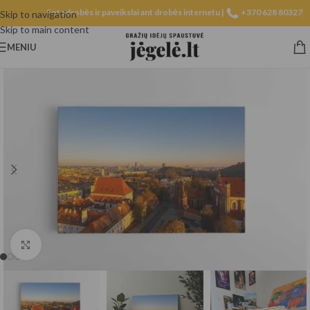
Fotodrobės ir paveikslai ant drobės internetu |
+370 628 80327
Skip to navigation
Skip to main content
MENIU
Spustelėkite, norėdami padidinti