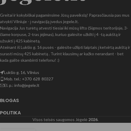
Greitai ir kokybiškai pagaminsime Jūsų paveikslą! Paprasčiausia pas mus
atvykti Vilniuje - į navigaciją įvedus jegele.lt.
Navigacija Jus turėtų atvesti tiesiai iki mūsų lifto (Sigmos teritorijoje, 3-
čiame korpuse, 2-tras įėjimas), kuriuo galėsite užkilti į 4 -tą aukštą ir
užsukti į 425 kabinetą.
Ateinant iš Lukšio g. 16 pusės - galėsite užlipti laiptais į ketvirtą aukštą ir
surasti mūsų 425 kabinetą . Turint klausimų ar kažko nerandant - bet
kada galite skambinti telefonu! :)
Lukšio g. 16, Vilnius
Mob. tel.: +370 628 80327
El. p.: info@jegele.lt
BLOGAS
POLITIKA
Visos teisės saugomos Jėgelė
2026
.