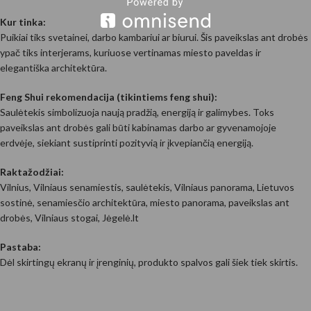
Kur tinka:
Puikiai tiks svetainei, darbo kambariui ar biurui. Šis paveikslas ant drobės
ypač tiks interjerams, kuriuose vertinamas miesto paveldas ir
elegantiška architektūra.
Feng Shui rekomendacija (tikintiems feng shui):
Saulėtekis simbolizuoja naują pradžią, energiją ir galimybes. Toks
paveikslas ant drobės gali būti kabinamas darbo ar gyvenamojoje
erdvėje, siekiant sustiprinti pozityvią ir įkvepiančią energiją.
Raktažodžiai:
Vilnius, Vilniaus senamiestis, saulėtekis, Vilniaus panorama, Lietuvos
sostinė, senamiesčio architektūra, miesto panorama, paveikslas ant
drobės, Vilniaus stogai, Jėgelė.lt
Pastaba:
Dėl skirtingų ekranų ir įrenginių, produkto spalvos gali šiek tiek skirtis.