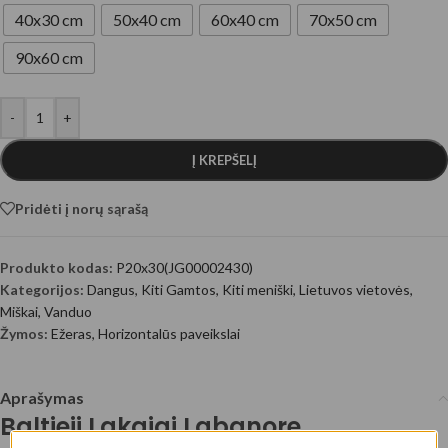
40x30 cm
50x40 cm
60x40 cm
70x50 cm
90x60 cm
-
+
Į KREPŠELĮ
Pridėti į norų sąrašą
Produkto kodas:
P20x30(JG00002430)
Kategorijos:
Dangus
,
Kiti Gamtos
,
Kiti meniški
,
Lietuvos vietovės
,
Miškai
,
Vanduo
Žymos:
Ežeras
,
Horizontalūs paveikslai
Aprašymas
Baltieji Lakajai Labanore