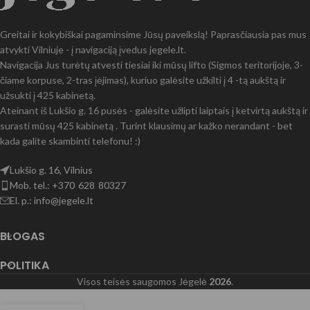
Greitai ir kokybiškai pagaminsime Jūsų paveikslą! Paprasčiausia pas mus
atvykti Vilniuje - į navigaciją įvedus jegele.lt.
Navigacija Jus turėtų atvesti tiesiai iki mūsų lifto (Sigmos teritorijoje, 3-
čiame korpuse, 2-tras įėjimas), kuriuo galėsite užkilti į 4 -tą aukštą ir
užsukti į 425 kabinetą.
Ateinant iš Lukšio g. 16 pusės - galėsite užlipti laiptais į ketvirtą aukštą ir
surasti mūsų 425 kabinetą . Turint klausimų ar kažko nerandant - bet
kada galite skambinti telefonu! :)
Lukšio g. 16, Vilnius
Mob. tel.: +370 628 80327
El. p.: info@jegele.lt
BLOGAS
POLITIKA
Visos teisės saugomos Jėgelė
2026
.