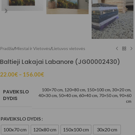
Pradžia
/
Miestai ir Vietovės
/
Lietuvos vietovės
Baltieji Lakajai Labanore (JG00002430)
22.00
€
–
156.00
€
100×70 cm
,
120×80 cm
,
150×100 cm
,
30×20 cm
,
PAVEIKSLO
40×30 cm
,
50×40 cm
,
60×40 cm
,
70×50 cm
,
90×60
DYDIS
cm
PAVEIKSLO DYDIS
100x70 cm
120x80 cm
150x100 cm
30x20 cm