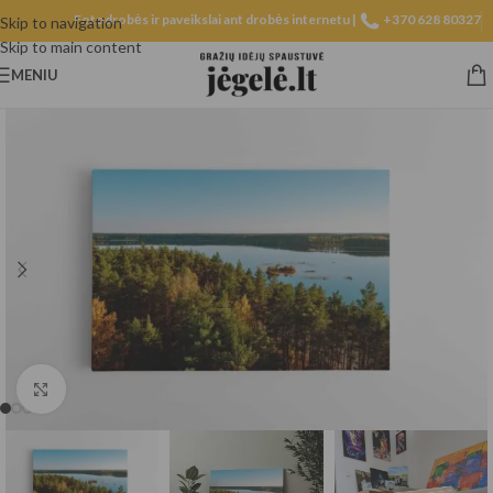
Fotodrobės ir paveikslai ant drobės internetu |
+370 628 80327
Skip to navigation
Skip to main content
MENIU
Spustelėkite, norėdami padidinti