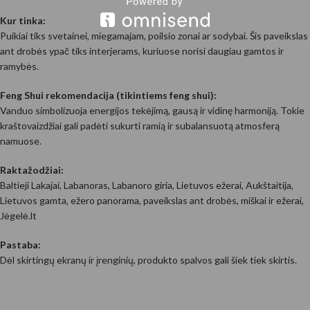
Kur tinka:
Puikiai tiks svetainei, miegamajam, poilsio zonai ar sodybai. Šis paveikslas
ant drobės ypač tiks interjerams, kuriuose norisi daugiau gamtos ir
ramybės.
Feng Shui rekomendacija (tikintiems feng shui):
Vanduo simbolizuoja energijos tekėjimą, gausą ir vidinę harmoniją. Tokie
kraštovaizdžiai gali padėti sukurti ramią ir subalansuotą atmosferą
namuose.
Raktažodžiai:
Baltieji Lakajai, Labanoras, Labanoro giria, Lietuvos ežerai, Aukštaitija,
Lietuvos gamta, ežero panorama, paveikslas ant drobės, miškai ir ežerai,
Jėgelė.lt
Pastaba:
Dėl skirtingų ekranų ir įrenginių, produkto spalvos gali šiek tiek skirtis.