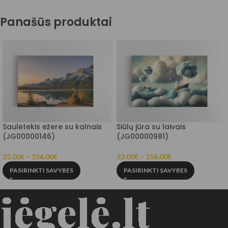
Panašūs produktai
Saulėtekis ežere su kalnais
Siūlų jūra su laivais
(JG00000146)
(JG00000981)
22.00
€
–
156.00
€
22.00
€
–
156.00
€
PASIRINKTI SAVYBES
PASIRINKTI SAVYBES