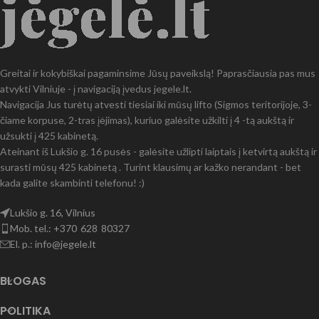
Greitai ir kokybiškai pagaminsime Jūsų paveikslą! Paprasčiausia pas mus
atvykti Vilniuje - į navigaciją įvedus jegele.lt.
Navigacija Jus turėtų atvesti tiesiai iki mūsų lifto (Sigmos teritorijoje, 3-
čiame korpuse, 2-tras įėjimas), kuriuo galėsite užkilti į 4 -tą aukštą ir
užsukti į 425 kabinetą.
Ateinant iš Lukšio g. 16 pusės - galėsite užlipti laiptais į ketvirtą aukštą ir
surasti mūsų 425 kabinetą . Turint klausimų ar kažko nerandant - bet
kada galite skambinti telefonu! :)
Lukšio g. 16, Vilnius
Mob. tel.: +370 628 80327
El. p.: info@jegele.lt
BLOGAS
POLITIKA