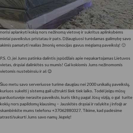
Nors dažniausiai siuntų pristatymą patikime mūsų mylimiems kurjeriams
– nenustebkite, jeigu pats asmeniškai Jums pristatysiu paveikslą
Vilniuje, Kaune, Alytuje ar kitoje Lietuvos vietoje. Pasitaiko dienų, kada
norisi aplankyti kokią nors nežinomą vietovę ir sukritus aplinkybėms
mielai paveikslus pristatau ir pats. Džiaugiuosi turėdamas galimybę savo
akimis pamatyti realias žmonių emocijas gavus mėgiamą paveikslą! 🙂
P.S. O, jei Jums patinka dalintis įspūdžiais apie nepakartojamas Lietuvos
vietas, drąsiai dalinkitės su mumis! Gal kokiomis Jums nežinomomis
vietomis nustebinsiu ir aš 😉
Šiuo metu savo serveriuose turime daugiau nei 2000 unikalių paveikslų,
kuriuos sukelti į sistemą gali užtrukti šiek tiek laiko. Todėl jeigu mūsų
parduotuvėje nerasite paveikslo, kuris tiktų pagal Jūsų viziją, o gal turite
kokių nors papildomų klausimų – Jauskitės drąsiai ir rašykite į info@ ar
skambinkite mums telefonu +37062880327. Tikime, kad padėsime
atrasti/sukurti Jums savo namų Jėgelę!