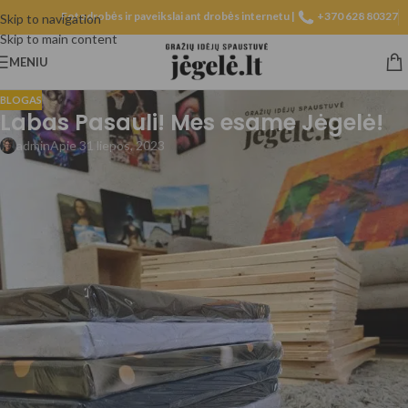
Fotodrobės ir paveikslai ant drobės internetu |
+370 628 80327
Skip to navigation
Skip to main content
MENIU
BLOGAS
Labas Pasauli! Mes esame Jėgelė!
admin
Apie 31 liepos, 2023
Jegele.lt – didžiausia paveikslų parduotuvė Lietuvoje! Jums rašo šio
smagaus puslapio sumanytojas – Liutauras.
2018 metais, pradėjome savo paveikslų gamybos kelionę, pavadinimu:
Gražių idėjų spaustuvė.
2022 tapome Gražių idėjų spaustuvė – Jėgelė.
Ir pagaliau, 2023 metais startuojame su ilgai brandintu projektu:
Jegele.lt
Per šį laiką esame pagaminę daugiau nei 3000 įvairiausių paveikslų,
nudžiugino daugiau nei 2000 laimingų klientų! Dirbame su didžiausia
aistra ir meile. Gaminame tik ant aukščiausios rūšies drobės ir draugiškais
aplinkai, ES aplinkosaugos standartus atitinkančiais Latex pagrindo
dažais.