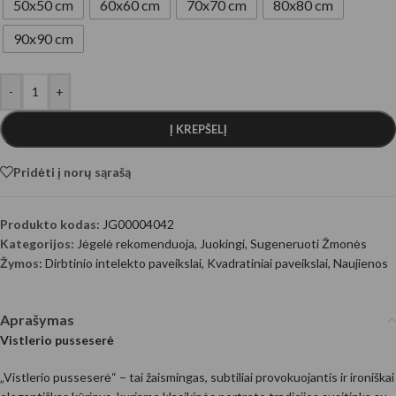
50x50 cm
60x60 cm
70x70 cm
80x80 cm
90x90 cm
-
+
Į KREPŠELĮ
Pridėti į norų sąrašą
Produkto kodas:
JG00004042
Kategorijos:
Jėgelė rekomenduoja
,
Juokingi
,
Sugeneruoti Žmonės
Žymos:
Dirbtinio intelekto paveikslai
,
Kvadratiniai paveikslai
,
Naujienos
Aprašymas
Vistlerio pusseserė
„Vistlerio pusseserė“ – tai žaismingas, subtiliai provokuojantis ir ironiškai