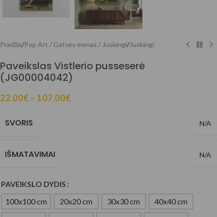
Pradžia
/
Pop Art / Gatvės menas / Juokingi
/
Juokingi
Paveikslas Vistlerio pusseserė
(JG00004042)
22.00
€
–
107.00
€
SVORIS
N/A
IŠMATAVIMAI
N/A
PAVEIKSLO DYDIS
100x100 cm
20x20 cm
30x30 cm
40x40 cm