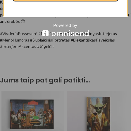
Koregavimas:
Jeigu norite patys atsidurti šiame ar kitame paveiksle –
drąsiai kreipkitės į info@jegele.lt arba telefonu +37062880327 ir mes
parengsime nemokamai unikalų dizainą Jums, kurį galėsite atsispausdinti
ant drobės 🙂
#VistlerioPusseserė #PaveikslasAntDrobės #StilingasInterjeras
#MenoHumoras #ŠiuolaikinisPortretas #ElegantiškasPaveikslas
#InterjeroAkcentas #Jėgelėlt
Jums taip pat gali patikti…