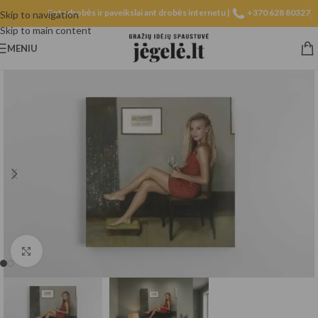
Fotodrobės ir paveikslai ant drobės internetu |
+370 628 80327
Skip to navigation
Skip to main content
MENIU
Spustelėkite, norėdami padidinti