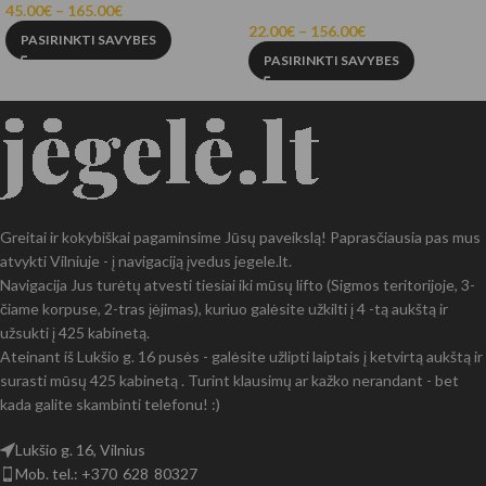
45.00
€
–
165.00
€
22.00
€
–
156.00
€
PASIRINKTI SAVYBES
PASIRINKTI SAVYBES
Greitai ir kokybiškai pagaminsime Jūsų paveikslą! Paprasčiausia pas mus
atvykti Vilniuje - į navigaciją įvedus jegele.lt.
Navigacija Jus turėtų atvesti tiesiai iki mūsų lifto (Sigmos teritorijoje, 3-
čiame korpuse, 2-tras įėjimas), kuriuo galėsite užkilti į 4 -tą aukštą ir
užsukti į 425 kabinetą.
Ateinant iš Lukšio g. 16 pusės - galėsite užlipti laiptais į ketvirtą aukštą ir
surasti mūsų 425 kabinetą . Turint klausimų ar kažko nerandant - bet
kada galite skambinti telefonu! :)
Lukšio g. 16, Vilnius
Mob. tel.: +370 628 80327