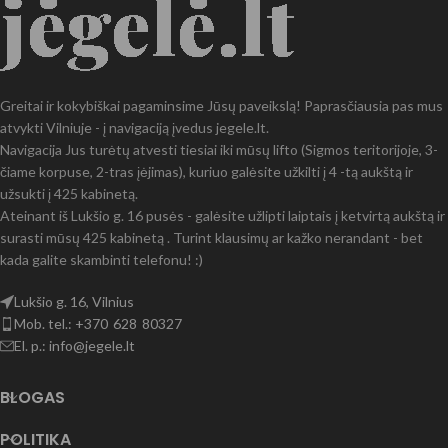
Greitai ir kokybiškai pagaminsime Jūsų paveikslą! Paprasčiausia pas mus
atvykti Vilniuje - į navigaciją įvedus jegele.lt.
Navigacija Jus turėtų atvesti tiesiai iki mūsų lifto (Sigmos teritorijoje, 3-
čiame korpuse, 2-tras įėjimas), kuriuo galėsite užkilti į 4 -tą aukštą ir
užsukti į 425 kabinetą.
Ateinant iš Lukšio g. 16 pusės - galėsite užlipti laiptais į ketvirtą aukštą ir
surasti mūsų 425 kabinetą . Turint klausimų ar kažko nerandant - bet
kada galite skambinti telefonu! :)
Lukšio g. 16, Vilnius
Mob. tel.: +370 628 80327
El. p.: info@jegele.lt
BLOGAS
POLITIKA