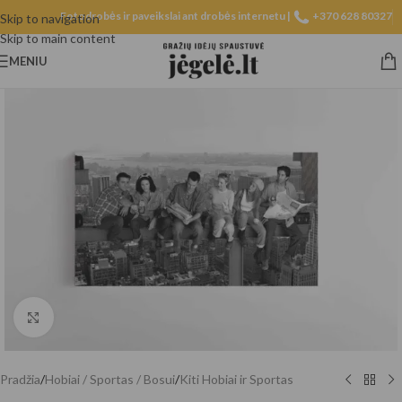
Fotodrobės ir paveikslai ant drobės internetu |
+370 628 80327
Skip to navigation
Skip to main content
MENIU
Spustelėkite, norėdami padidinti
Pradžia
/
Hobiai / Sportas / Bosui
/
Kiti Hobiai ir Sportas