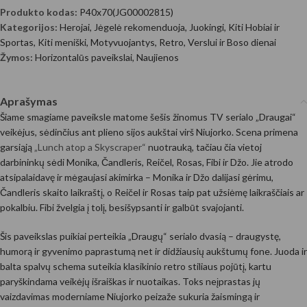
Produkto kodas:
P40x70(JG00002815)
Kategorijos:
Herojai
,
Jėgelė rekomenduoja
,
Juokingi
,
Kiti Hobiai ir
Sportas
,
Kiti meniški
,
Motyvuojantys
,
Retro
,
Verslui ir Boso dienai
Žymos:
Horizontalūs paveikslai
,
Naujienos
Aprašymas
Šiame smagiame paveiksle matome šešis žinomus TV serialo „Draugai“
veikėjus, sėdinčius ant plieno sijos aukštai virš Niujorko. Scena primena
garsiąją
„Lunch atop a Skyscraper“
nuotrauką, tačiau čia vietoj
darbininkų sėdi Monika, Čandleris, Reičel, Rosas, Fibi ir Džo. Jie atrodo
atsipalaidavę ir mėgaujasi akimirka – Monika ir Džo dalijasi gėrimu,
Čandleris skaito laikraštį, o Reičel ir Rosas taip pat užsiėmę laikraščiais ar
pokalbiu. Fibi žvelgia į tolį, besišypsanti ir galbūt svajojanti.
Šis paveikslas puikiai perteikia „Draugų“ serialo dvasią – draugystę,
humorą ir gyvenimo paprastumą net ir didžiausių aukštumų fone. Juoda ir
balta spalvų schema suteikia klasikinio retro stiliaus pojūtį, kartu
paryškindama veikėjų išraiškas ir nuotaikas. Toks neįprastas jų
vaizdavimas moderniame Niujorko peizaže sukuria žaismingą ir