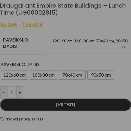
Draugai ant Empire State Buildings – Lunch
Time (JG00002815)
45.00
€
–
156.00
€
PAVEIKSLO
120×60 cm
,
160×80 cm
,
70×40 cm
,
90×50
DYDIS
cm
PAVEIKSLO DYDIS
120x60 cm
160x80 cm
70x40 cm
90x50 cm
-
+
Į KREPŠELĮ
Pridėti į norų sąrašą