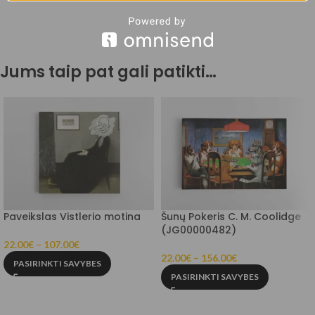
Jums taip pat gali patikti…
Paveikslas Vistlerio motina
Šunų Pokeris C. M. Coolidge
(JG00000482)
22.00
€
–
107.00
€
22.00
€
–
156.00
€
PASIRINKTI SAVYBES
PASIRINKTI SAVYBES