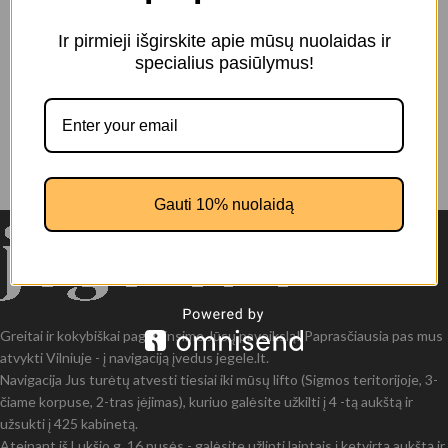
Ir pirmieji išgirskite apie mūsų nuolaidas ir
specialius pasiūlymus!
Gauti 10% nuolaidą
Greitai ir kokybiškai pagaminsime Jūsų paveikslą! Paprasčiausia pas mus
atvykti Vilniuje - į navigaciją įvedus jegele.lt.
Navigacija Jus turėtų atvesti tiesiai iki mūsų lifto (Sigmos teritorijoje, 3-
čiame korpuse, 2-tras įėjimas), kuriuo galėsite užkilti į 4 -tą aukštą ir
užsukti į 425 kabinetą.
Ateinant iš Lukšio g. 16 pusės - galėsite užlipti laiptais į ketvirtą aukštą ir