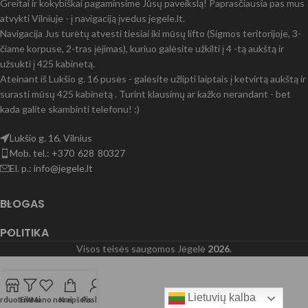
Greitai ir kokybiškai pagaminsime Jūsų paveikslą! Paprasčiausia pas mus
atvykti Vilniuje - į navigaciją įvedus jegele.lt.
Navigacija Jus turėtų atvesti tiesiai iki mūsų lifto (Sigmos teritorijoje, 3-
čiame korpuse, 2-tras įėjimas), kuriuo galėsite užkilti į 4 -tą aukštą ir
užsukti į 425 kabinetą.
Ateinant iš Lukšio g. 16 pusės - galėsite užlipti laiptais į ketvirtą aukštą ir
surasti mūsų 425 kabinetą . Turint klausimų ar kažko nerandant - bet
kada galite skambinti telefonu! :)
Lukšio g. 16, Vilnius
Mob. tel.: +370 628 80327
El. p.: info@jegele.lt
BLOGAS
POLITIKA
Visos teisės saugomos Jėgelė
2026
.
Lietuvių kalba
rduotuvė
Filtrai
Mano norai
Krepšelis
Paskyra