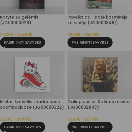
Katytė su gėlėmis
Paveikslas – Katė kosminėje
(JG00000026)
kelionėje (JG00003461)
22.00
€
–
156.00
€
22.00
€
–
156.00
€
PASIRINKTI SAVYBES
PASIRINKTI SAVYBES
Mielas katinėlis raudonuose
Galingiausias Katinas mieste
sportbačiuose (JG00000322)
(JG00002843)
22.00
€
–
109.00
€
22.00
€
–
107.00
€
PASIRINKTI SAVYBES
PASIRINKTI SAVYBES