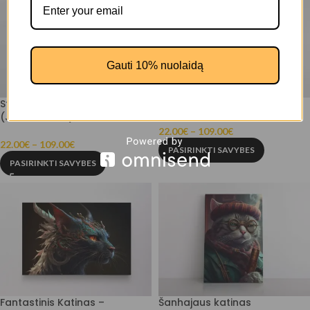
Gauti 10% nuolaidą
Sfinksai šoka breiką
DJ Katė (JG00000370)
(JG00002209)
22.00
€
–
109.00
€
22.00
€
–
109.00
€
PASIRINKTI SAVYBES
PASIRINKTI SAVYBES
Fantastinis Katinas –
Šanhajaus katinas