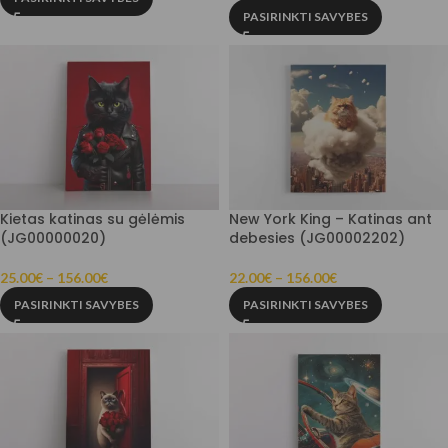
PASIRINKTI SAVYBES
Kietas katinas su gėlėmis
New York King – Katinas ant
(JG00000020)
debesies (JG00002202)
25.00
€
–
156.00
€
22.00
€
–
156.00
€
PASIRINKTI SAVYBES
PASIRINKTI SAVYBES