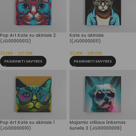
Pop Art Katė su akiniais 2
Katė su akiniais
(JG00000012)
1(JG00000011)
22.00
€
–
107.00
€
22.00
€
–
109.00
€
PASIRINKTI SAVYBES
PASIRINKTI SAVYBES
Pop Art Katė su akiniais 1
Majamio stiliaus linksmas
(JG00000010)
šunelis 3 (JG00000009)