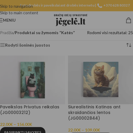
Fotodrobės ir paveikslai ant drobės internetu |
+370 628 80327
Skip to navigation
Skip to main content
MENIU
Pradžia
/
Produktai su žymomis “Katės”
Rodomi visi rezultatai: 25
Rodyti šoninės juostos
Paveikslas Privatus reikalas
Siurealistinis Katinas ant
(JG00003212)
skraidančios lentos
(JG00002844)
22.00
€
–
156.00
€
22.00
€
–
109.00
€
PASIRINKTI SAVYBES