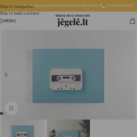
Fotodrobės ir paveikslai ant drobės internetu |
+370 628 80327
Skip to navigation
Skip to main content
MENIU
Spustelėkite, norėdami padidinti