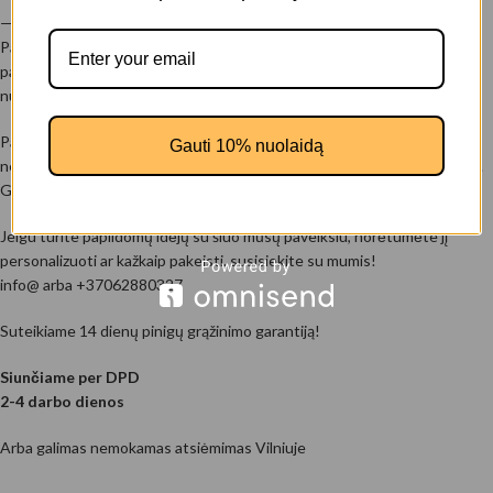
—-
Paveikslai gali būti puikus būdas pridėti akcentą jūsų namų interjerui,
parodyti jūsų unikalumą ir padaryti aplinką jaukesne. Be to, jie gali būti
nuostabi dovana draugams ir artimiesiems!
Pagaminimas: Paveikslas spausdintas ant drobės ekologiškais, aplinkai
Gauti 10% nuolaidą
nekenksmingais latex pagrindo dažais. Aptraukiamas ant medinio rėmo.
Gavus paveikslą, iškart galima kabinti ant sienos!
Jeigu turite papildomų idėjų su šiuo mūsų paveikslu, norėtumėte jį
personalizuoti ar kažkaip pakeisti. susisiekite su mumis!
info@ arba +37062880327
Suteikiame 14 dienų pinigų grąžinimo garantiją!
Siunčiame per DPD
2-4 darbo dienos
Arba galimas nemokamas atsiėmimas Vilniuje