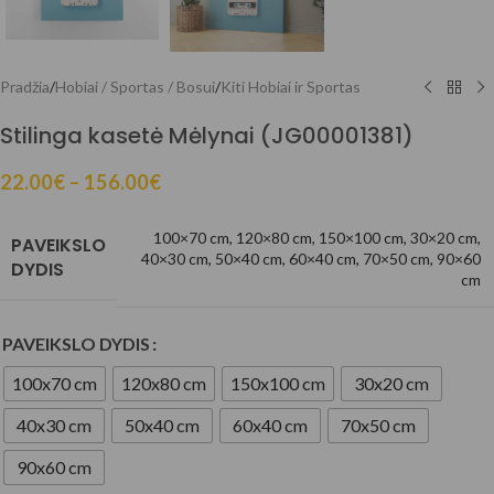
Pradžia
/
Hobiai / Sportas / Bosui
/
Kiti Hobiai ir Sportas
Stilinga kasetė Mėlynai (JG00001381)
22.00
€
–
156.00
€
100×70 cm
,
120×80 cm
,
150×100 cm
,
30×20 cm
,
PAVEIKSLO
40×30 cm
,
50×40 cm
,
60×40 cm
,
70×50 cm
,
90×60
DYDIS
cm
PAVEIKSLO DYDIS
100x70 cm
120x80 cm
150x100 cm
30x20 cm
40x30 cm
50x40 cm
60x40 cm
70x50 cm
90x60 cm