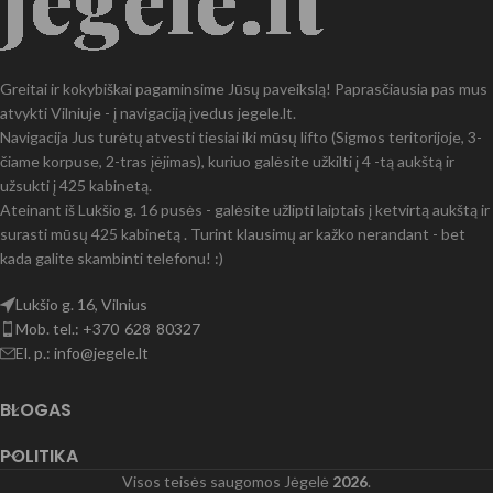
Greitai ir kokybiškai pagaminsime Jūsų paveikslą! Paprasčiausia pas mus
atvykti Vilniuje - į navigaciją įvedus jegele.lt.
Navigacija Jus turėtų atvesti tiesiai iki mūsų lifto (Sigmos teritorijoje, 3-
čiame korpuse, 2-tras įėjimas), kuriuo galėsite užkilti į 4 -tą aukštą ir
užsukti į 425 kabinetą.
Ateinant iš Lukšio g. 16 pusės - galėsite užlipti laiptais į ketvirtą aukštą ir
surasti mūsų 425 kabinetą . Turint klausimų ar kažko nerandant - bet
kada galite skambinti telefonu! :)
Lukšio g. 16, Vilnius
Mob. tel.: +370 628 80327
El. p.: info@jegele.lt
BLOGAS
POLITIKA
Visos teisės saugomos Jėgelė
2026
.