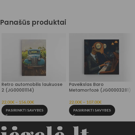
Panašūs produktai
Retro automobilis laukuose
Paveikslas Baro
2 (JG00001114)
Metamorfozė (JG00003281)
22.00
€
–
156.00
€
22.00
€
–
107.00
€
PASIRINKTI SAVYBES
PASIRINKTI SAVYBES