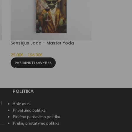
Sensėjus Joda – Master Yoda
Faini Gandriu
25.00
€
–
156.00
€
22.00
€
–
156.00
PASIRINKTI SAVYBES
PASIRINKTI SA
POLITIKA
i
Apie mus
Privatumo politika
Pirkimo pardavimo politika
Prekių pristatymo politika