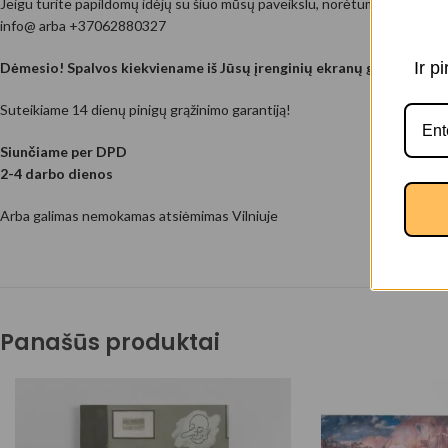
Jeigu turite papildomų idėjų su šiuo mūsų paveikslu, norėtumėte jį person
info@ arba +37062880327
Ir p
Dėmesio! Spalvos kiekviename iš Jūsų įrenginių ekranų gali kiek sk
Suteikiame 14 dienų pinigų grąžinimo garantiją!
Siunčiame per DPD
2-4 darbo dienos
Arba galimas nemokamas atsiėmimas Vilniuje
Panašūs produktai