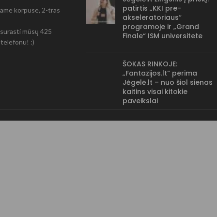
patirtis „KKI pre-
-čiame korpuse, 2-tras
akseleratoriaus“
programoje ir „Grand
ir surasti mūsų 425
Finale“ ISM universitete
telefonu! :)
ŠOKAS RINKOJE:
„Fantazijos.lt“ perima
Jėgelė.lt – nuo šiol sienas
kaitins visai kitokie
paveikslai