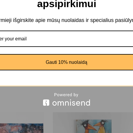
apsipirkimui
alizuoti ar kažkaip pakeisti. susisiekite su mumis!
irmieji išgirskite apie mūsų nuolaidas ir specialius pasiūl
irtis nuo realaus pagaminto produkto, kadangi kiekvienas ekranas sp
Gauti 10% nuolaidą