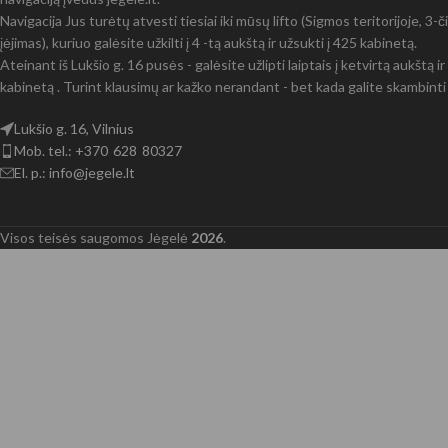
Navigacija Jus turėtų atvesti tiesiai iki mūsų lifto (Sigmos teritorijoje, 3
įėjimas), kuriuo galėsite užkilti į 4 -tą aukštą ir užsukti į 425 kabinetą.
Ateinant iš Lukšio g. 16 pusės - galėsite užlipti laiptais į ketvirtą aukštą 
kabinetą . Turint klausimų ar kažko nerandant - bet kada galite skambinti 
Lukšio g. 16, Vilnius
Mob. tel.: +370 628 80327
El. p.: info@jegele.lt
Visos teisės saugomos Jėgelė
2026
.