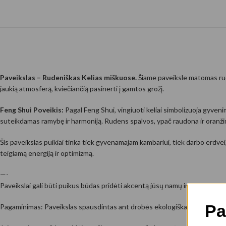
Paveikslas – Rudeniškas Kelias miškuose.
Šiame paveiksle matomas rude
jaukią atmosferą, kviečiančią pasinerti į gamtos grožį.
Feng Shui Poveikis:
Pagal Feng Shui, vingiuoti keliai simbolizuoja gyvenimo
suteikdamas ramybę ir harmoniją. Rudens spalvos, ypač raudona ir oranžinė
Šis paveikslas puikiai tinka tiek gyvenamajam kambariui, tiek darbo erdvei
teigiamą energiją ir optimizmą.
—-
Paveikslai gali būti puikus būdas pridėti akcentą jūsų namų interjerui, pa
Pa
Pagaminimas: Paveikslas spausdintas ant drobės ekologiškais, aplinkai n