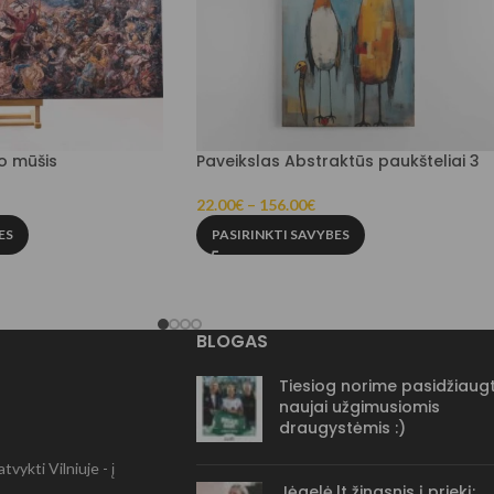
io mūšis
Paveikslas Abstraktūs paukšteliai 3
22.00
€
–
156.00
€
ES
PASIRINKTI SAVYBES
BLOGAS
Tiesiog norime pasidžiaugt
naujai užgimusiomis
draugystėmis :)
vykti Vilniuje - į
Jėgelė.lt žingsnis į priekį: