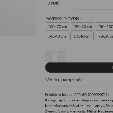
DYDIS
ugeneruoti Gyvūnai
PAVEIKSLO DYDIS
100x70 cm
120x80 cm
150x100
50x40 cm
60x40 cm
70x50 
-
+
generuoti fantastiniai
Pridėti į norų sąrašą
Produkto kodas:
P20x30(JG00000713)
Kategorijos:
Dizainas
,
Jėgelė rekomenduoj
Kitos vietovės
,
Miškai
,
Motyvuojantys
,
Pasa
Žymos:
Gamta
,
Harmonija
,
Miškai
,
Naujieno