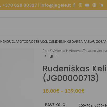
+370 628 80327 | info@jegele.lt
OMENDUOJA
FOTODROBĖS
AKCIJOS
MENININKŲ DARBAI
PASLAUGOS
AP
Pradžia
/
Miestai ir Vietovės
/
Pasaulio vietov
Rudeniškas Kel
(JG00000713)
18.00
€
–
139.00
€
PAVEIKSLO
100×70 cm
,
120×8