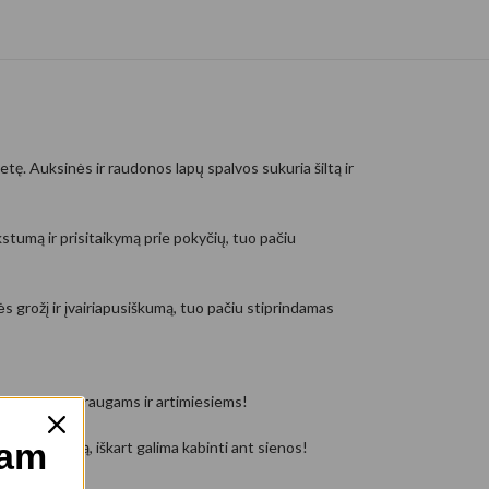
ę. Auksinės ir raudonos lapų spalvos sukuria šiltą ir
nkstumą ir prisitaikymą prie pokyčių, tuo pačiu
s grožį ir įvairiapusiškumą, tuo pačiu stiprindamas
ostabi dovana draugams ir artimiesiems!
mam
s paveikslą, iškart galima kabinti ant sienos!