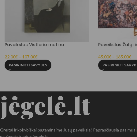
Paveikslas Vistlerio motina
Paveikslas Žalgir
22.00
€
–
107.00
€
45.00
€
–
165.00
€
PASIRINKTI SAVYBES
PASIRINKTI SAVYB
Greitai ir kokybiškai pagaminsime Jūsų paveikslą! Paprasčiausia pas mus at
navigaciją įvedus jegele.lt.