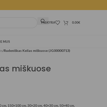
PASKYRA
0.00
€
IE MUS
ės
/
Rudeniškas Kelias miškuose (JG00000713)
ias miškuose
0 cm
,
150×100 cm
,
30×20 cm
,
40×30 cm
,
50×40 cm
,