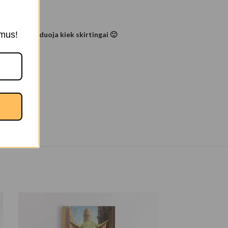
ymus!
alvas atvaizduoja kiek skirtingai 🙂