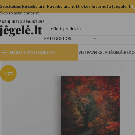
otodrobės Paveikslai ir Paveikslai ant Drobės Internetu | Jegele.lt
Skip to navigation
Skip to main content
KATEGORIJOS
NARŠYTI KATEGORIJAS
VISI PAVEIKSLAI
JĖGELĖ REK
-20%