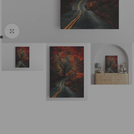
DI (AI) Komiksų stiliumi
Sugeneruotos Vietos
S
Spustelėkite, norėdami padidinti
Sugeneruoti Žmonės
Kiti DI (AI)
Su