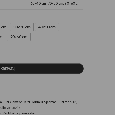
60×40 cm
,
70×50 cm
,
90×60 cm
 cm
30x20 cm
40x30 cm
cm
90x60 cm
Į KREPŠELĮ
a
,
Kiti Gamtos
,
Kiti Hobiai ir Sportas
,
Kiti meniški
,
ulio vietovės
s
,
Vertikalūs paveikslai