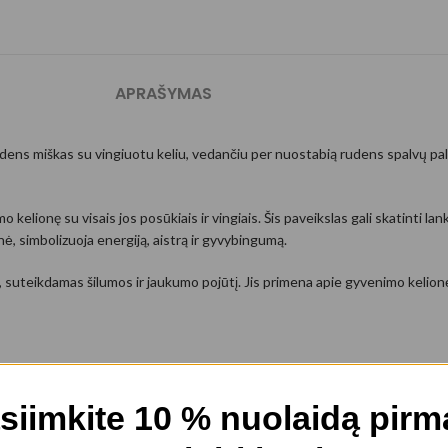
APRAŠYMAS
ns miškas su vingiuotu keliu, vedančiu per nuostabią rudens spalvų palet
 kelionę su visais jos posūkiais ir vingiais. Šis paveikslas gali skatinti la
, simbolizuoja energiją, aistrą ir gyvybingumą.
, suteikdamas šilumos ir jaukumo pojūtį. Jis primena apie gyvenimo kelionė
rodyti jūsų unikalumą ir padaryti aplinką jaukesne. Be to, jie gali būti nu
siimkite 10 % nuolaidą pir
ekenksmingais latex pagrindo dažais. Aptraukiamas ant medinio rėmo. Gavu