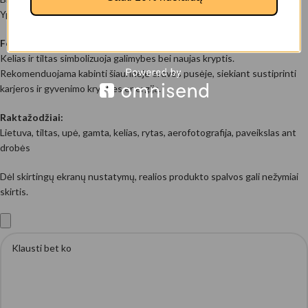
Ypač tinka verslo erdvėse kaip simbolis progresui ir judėjimui pirmyn.
Feng Shui rekomendacija (tikintiems feng shui):
Kelias ir tiltas simbolizuoja galimybes bei naujas kryptis.
Rekomenduojama kabinti šiaurinėje erdvės pusėje, siekiant sustiprinti
karjeros ir gyvenimo krypties energiją.
Raktažodžiai:
Lietuva, tiltas, upė, gamta, kelias, rytas, aerofotografija, paveikslas ant
drobės
Dėl skirtingų ekranų nustatymų, realios produkto spalvos gali nežymiai
skirtis.