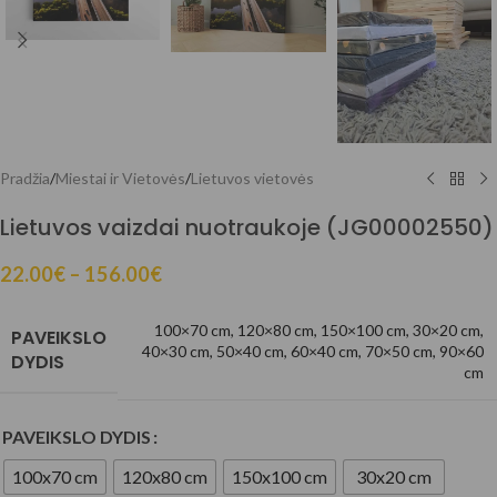
Pradžia
/
Miestai ir Vietovės
/
Lietuvos vietovės
Lietuvos vaizdai nuotraukoje (JG00002550)
22.00
€
–
156.00
€
100×70 cm
,
120×80 cm
,
150×100 cm
,
30×20 cm
,
PAVEIKSLO
40×30 cm
,
50×40 cm
,
60×40 cm
,
70×50 cm
,
90×60
DYDIS
cm
PAVEIKSLO DYDIS
100x70 cm
120x80 cm
150x100 cm
30x20 cm