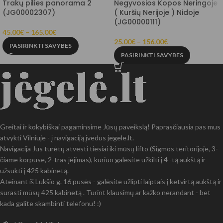
Trakų pilies panorama 2
Negyvosios Kopos Neringoje
(JG00002307)
( Kuršių Nerijoje ) Nidoje
(JG00000111)
45.00
€
–
165.00
€
25.00
€
–
156.00
€
PASIRINKTI SAVYBES
PASIRINKTI SAVYBES
Greitai ir kokybiškai pagaminsime Jūsų paveikslą! Paprasčiausia pas mus
atvykti Vilniuje - į navigaciją įvedus jegele.lt.
Navigacija Jus turėtų atvesti tiesiai iki mūsų lifto (Sigmos teritorijoje, 3-
čiame korpuse, 2-tras įėjimas), kuriuo galėsite užkilti į 4 -tą aukštą ir
užsukti į 425 kabinetą.
Ateinant iš Lukšio g. 16 pusės - galėsite užlipti laiptais į ketvirtą aukštą ir
surasti mūsų 425 kabinetą . Turint klausimų ar kažko nerandant - bet
kada galite skambinti telefonu! :)