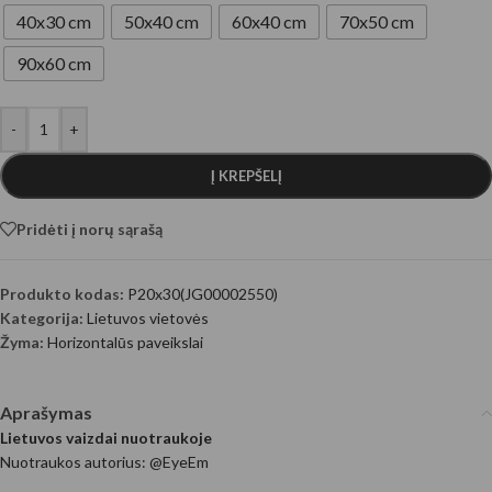
40x30 cm
50x40 cm
60x40 cm
70x50 cm
90x60 cm
-
+
Į KREPŠELĮ
Pridėti į norų sąrašą
Produkto kodas:
P20x30(JG00002550)
Kategorija:
Lietuvos vietovės
Žyma:
Horizontalūs paveikslai
Aprašymas
Lietuvos vaizdai nuotraukoje
Nuotraukos autorius: @EyeEm