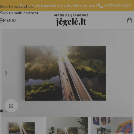
Fotodrobės ir paveikslai ant drobės internetu |
+370 628 80327
Skip to navigation
Skip to main content
MENIU
Spustelėkite, norėdami padidinti