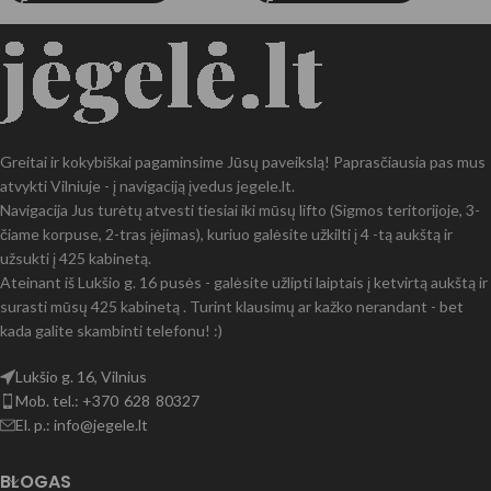
Greitai ir kokybiškai pagaminsime Jūsų paveikslą! Paprasčiausia pas mus
atvykti Vilniuje - į navigaciją įvedus jegele.lt.
Navigacija Jus turėtų atvesti tiesiai iki mūsų lifto (Sigmos teritorijoje, 3-
čiame korpuse, 2-tras įėjimas), kuriuo galėsite užkilti į 4 -tą aukštą ir
užsukti į 425 kabinetą.
Ateinant iš Lukšio g. 16 pusės - galėsite užlipti laiptais į ketvirtą aukštą ir
surasti mūsų 425 kabinetą . Turint klausimų ar kažko nerandant - bet
kada galite skambinti telefonu! :)
Lukšio g. 16, Vilnius
Mob. tel.: +370 628 80327
El. p.: info@jegele.lt
BLOGAS