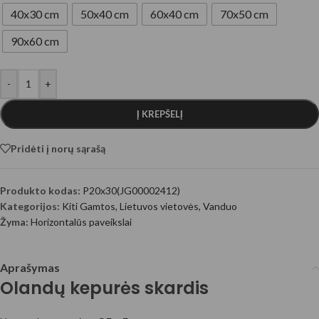
40x30 cm
50x40 cm
60x40 cm
70x50 cm
90x60 cm
-
+
Į KREPŠELĮ
Pridėti į norų sąrašą
Produkto kodas:
P20x30(JG00002412)
Kategorijos:
Kiti Gamtos
,
Lietuvos vietovės
,
Vanduo
Žyma:
Horizontalūs paveikslai
Aprašymas
Olandų kepurės skardis