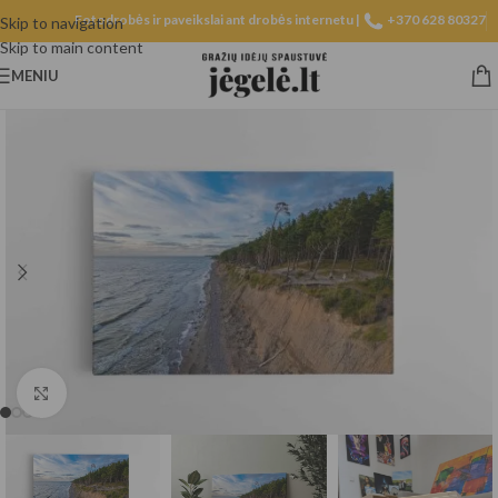
Fotodrobės ir paveikslai ant drobės internetu |
+370 628 80327
Skip to navigation
Skip to main content
MENIU
Spustelėkite, norėdami padidinti