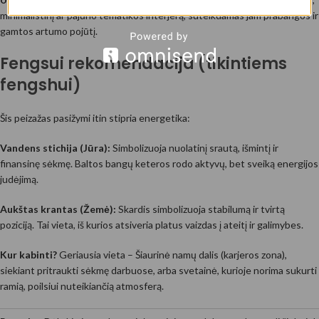
minimalistinį ar pajūrio tematikos interjerą, suteikdamas jam prabangos ir
gamtos artumo pojūtį.
Fengsui rekomendacija (tikintiems
fengshui)
Šis peizažas pasižymi itin stipria energetika:
Vandens stichija (Jūra):
Simbolizuoja nuolatinį srautą, išmintį ir
finansinę sėkmę. Baltos bangų keteros rodo aktyvų, bet sveiką energijos
judėjimą.
Aukštas krantas (Žemė):
Skardis simbolizuoja stabilumą ir tvirtą
poziciją. Tai vieta, iš kurios atsiveria platus vaizdas į ateitį ir galimybes.
Kur kabinti?
Geriausia vieta – Šiaurinė namų dalis (karjeros zona),
siekiant pritraukti sėkmę darbuose, arba svetainė, kurioje norima sukurti
ramią, poilsiui nuteikiančią atmosferą.