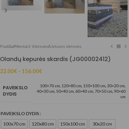
Pradžia
/
Miestai ir Vietovės
/
Lietuvos vietovės
Olandų kepurės skardis (JG00002412)
22.00
€
–
156.00
€
100×70 cm
,
120×80 cm
,
150×100 cm
,
30×20 cm
,
PAVEIKSLO
40×30 cm
,
50×40 cm
,
60×40 cm
,
70×50 cm
,
90×60
DYDIS
cm
PAVEIKSLO DYDIS
100x70 cm
120x80 cm
150x100 cm
30x20 cm