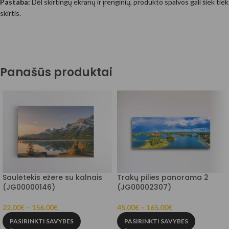
Pastaba:
Dėl skirtingų ekranų ir įrenginių, produkto spalvos gali šiek tiek
skirtis.
Panašūs produktai
Saulėtekis ežere su kalnais
Trakų pilies panorama 2
(JG00000146)
(JG00002307)
22.00
€
–
156.00
€
45.00
€
–
165.00
€
PASIRINKTI SAVYBES
PASIRINKTI SAVYBES