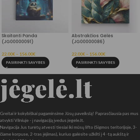
Skaitanti Panda
Abstrakčios Gėlės
(JG00000091)
(JG00000086)
22.00
€
–
156.00
€
22.00
€
–
156.00
€
PASIRINKTI SAVYBES
PASIRINKTI SAVYBES
Greitai ir kokybiškai pagaminsime Jūsų paveikslą! Paprasčiausia pas mus
atvykti Vilniuje - į navigaciją įvedus jegele.lt.
Navigacija Jus turėtų atvesti tiesiai iki mūsų lifto (Sigmos teritorijoje, 3-
čiame korpuse, 2-tras įėjimas), kuriuo galėsite užkilti į 4 -tą aukštą ir