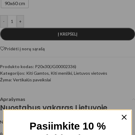
90x60 cm
-
+
Į KREPŠELĮ
Pridėti į norų sąrašą
Produkto kodas:
P20x30(JG00002336)
Kategorijos:
Kiti Gamtos
,
Kiti meniški
,
Lietuvos vietovės
Žyma:
Vertikalūs paveikslai
Aprašymas
Nuostabus vakaras Lietuvoje
Nuotraukos autorius: @EyeEm
Pasiimkite 10 %
Šis paveikslas ant drobės atskleidžia tylų ir magišką Lietuvos vakaro