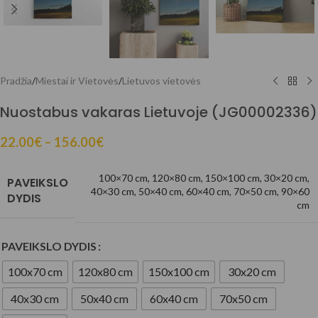
Pradžia
/
Miestai ir Vietovės
/
Lietuvos vietovės
Nuostabus vakaras Lietuvoje (JG00002336)
22.00
€
–
156.00
€
100×70 cm
,
120×80 cm
,
150×100 cm
,
30×20 cm
,
PAVEIKSLO
40×30 cm
,
50×40 cm
,
60×40 cm
,
70×50 cm
,
90×60
DYDIS
cm
PAVEIKSLO DYDIS
100x70 cm
120x80 cm
150x100 cm
30x20 cm
40x30 cm
50x40 cm
60x40 cm
70x50 cm