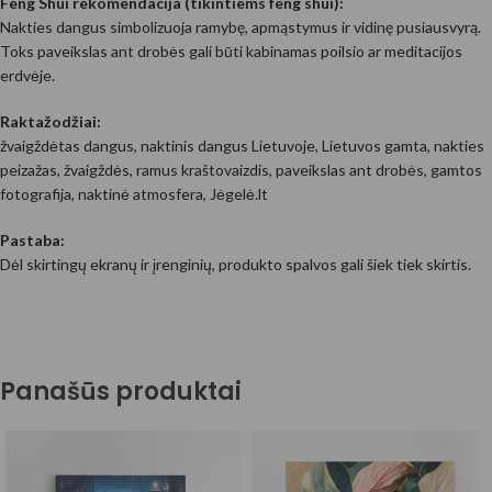
Feng Shui rekomendacija (tikintiems feng shui):
Nakties dangus simbolizuoja ramybę, apmąstymus ir vidinę pusiausvyrą.
Toks paveikslas ant drobės gali būti kabinamas poilsio ar meditacijos
erdvėje.
Raktažodžiai:
žvaigždėtas dangus, naktinis dangus Lietuvoje, Lietuvos gamta, nakties
peizažas, žvaigždės, ramus kraštovaizdis, paveikslas ant drobės, gamtos
fotografija, naktinė atmosfera, Jėgelė.lt
Pastaba:
Dėl skirtingų ekranų ir įrenginių, produkto spalvos gali šiek tiek skirtis.
Panašūs produktai