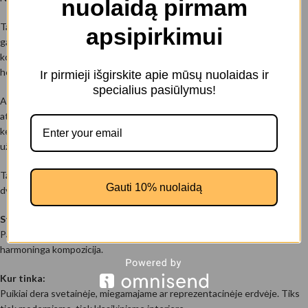
nuolaidą pirmam
Tai paveikslas ant drobės, kuriame susijungia architektūrinė ramybė ir
apsipirkimui
gamtos didybė. Apvalios formos bažnyčia pirmame plane sukuria aiškų
kompozicinį centrą, o už jos atsiveriantis Kalvių ežeras – šviesos ir
horizonto platybė.
Ir pirmieji išgirskite apie mūsų nuolaidas ir
specialius pasiūlymus!
Auksinis saulėlydis švelniai nutvieskia vandens paviršių, sukeldamas
atspindžių taką, vedantį akį į tolį. Žalios pievos ir tvarkingai išraityti
keliukai suteikia harmonijos, o apskrita bažnyčios forma simbolizuoja
uždarą, saugią erdvę – tarsi tylų prieglobstį gamtos apsuptyje.
Tai paveikslas ant drobės, kuris interjere kuria ramybės, švaros ir
Gauti 10% nuolaidą
dvasinio balanso atmosferą.
Stilius:
Panoraminė kraštovaizdžio fotografija iš oro, natūrali šilta šviesa,
harmoninga kompozicija.
Kur tinka:
Puikiai dera svetainėje, miegamajame ar reprezentacinėje erdvėje. Tiks