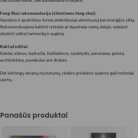
tiek moderniame, tiek klasikiniame interjere.
Feng Shui rekomendacija (tikintiems feng shui):
Vandens ir apskritimo forma simbolizuoja vientisumą bei energijos ciklą.
Rekomenduojama kabinti rytinėje ar šiaurinėje namų dalyje, siekiant
skatinti vidinę harmoniją ir augimą.
Raktažodžiai:
Kalviai, ežeras, bažnyčia, Kaišiadorys, saulėlydis, panorama, gamta,
architektūra, paveikslas ant drobės
Dėl skirtingų ekranų nustatymų, realios produkto spalvos gali nežymiai
skirtis.
Panašūs produktai