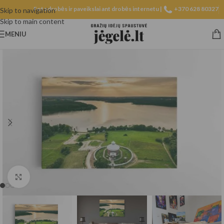
Fotodrobės ir paveikslai ant drobės internetu |
+370 628 80327
Skip to navigation
Skip to main content
MENIU
Spustelėkite, norėdami padidinti