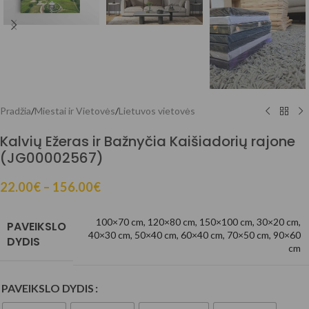
Pradžia
/
Miestai ir Vietovės
/
Lietuvos vietovės
Kalvių Ežeras ir Bažnyčia Kaišiadorių rajone
(JG00002567)
22.00
€
–
156.00
€
100×70 cm
,
120×80 cm
,
150×100 cm
,
30×20 cm
,
PAVEIKSLO
40×30 cm
,
50×40 cm
,
60×40 cm
,
70×50 cm
,
90×60
DYDIS
cm
PAVEIKSLO DYDIS