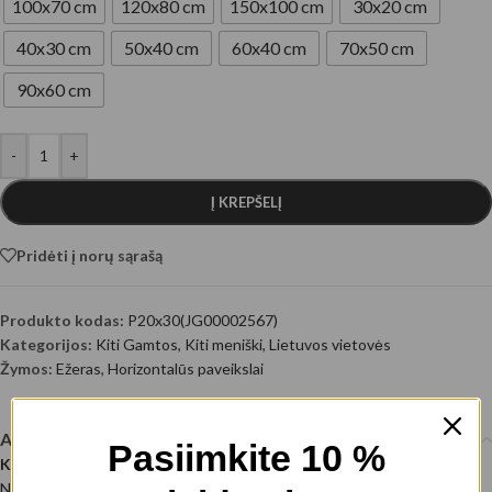
100x70 cm
120x80 cm
150x100 cm
30x20 cm
40x30 cm
50x40 cm
60x40 cm
70x50 cm
90x60 cm
-
+
Į KREPŠELĮ
Pridėti į norų sąrašą
Produkto kodas:
P20x30(JG00002567)
Kategorijos:
Kiti Gamtos
,
Kiti meniški
,
Lietuvos vietovės
Žymos:
Ežeras
,
Horizontalūs paveikslai
Aprašymas
Pasiimkite 10 %
Kalvių ežeras ir bažnyčia Kaišiadorių rajone
Nuotraukos autorius: @EyeEm