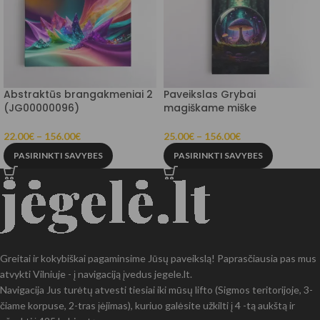
Abstraktūs brangakmeniai 2
Paveikslas Grybai
(JG00000096)
magiškame miške
22.00
€
–
156.00
€
25.00
€
–
156.00
€
PASIRINKTI SAVYBES
PASIRINKTI SAVYBES
Greitai ir kokybiškai pagaminsime Jūsų paveikslą! Paprasčiausia pas mus
atvykti Vilniuje - į navigaciją įvedus jegele.lt.
Navigacija Jus turėtų atvesti tiesiai iki mūsų lifto (Sigmos teritorijoje, 3-
čiame korpuse, 2-tras įėjimas), kuriuo galėsite užkilti į 4 -tą aukštą ir