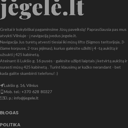
Greitai ir kokybiškai pagaminsime Jūsų paveikslą! Paprasčiausia pas mus
atvykti Vilniuje - į navigaciją įvedus jegele.lt.
Navigacija Jus turėtų atvesti tiesiai iki mūsų lifto (Sigmos teritorijoje, 3-
čiame korpuse, 2-tras įėjimas), kuriuo galėsite užkilti į 4 -tą aukštą ir
užsukti į 425 kabinetą.
Ateinant iš Lukšio g. 16 pusės - galėsite užlipti laiptais į ketvirtą aukštą ir
surasti mūsų 425 kabinetą . Turint klausimų ar kažko nerandant - bet
kada galite skambinti telefonu! :)
Lukšio g. 16, Vilnius
Mob. tel.: +370 628 80327
El. p.: info@jegele.lt
BLOGAS
POLITIKA