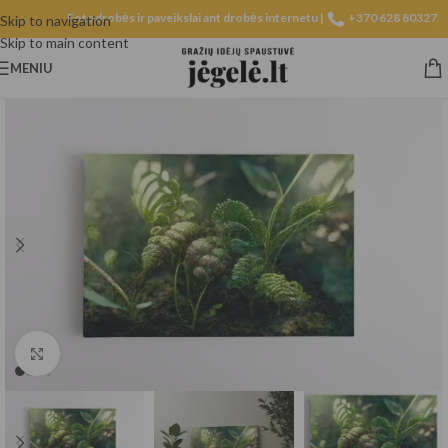
Fotodrobės ir paveikslai ant drobės internetu |
+370 628 80327
Skip to navigation
Skip to main content
MENIU
Spustelėkite, norėdami padidinti