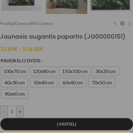
Pradžia
/
Gamtos
/
Kiti Gamtos
Jaunasis augantis papartis (JG00000151)
22.00
€
–
156.00
€
PAVEIKSLO DYDIS
100x70 cm
120x80 cm
150x100 cm
30x20 cm
40x30 cm
50x40 cm
60x40 cm
70x50 cm
90x60 cm
-
+
Į KREPŠELĮ