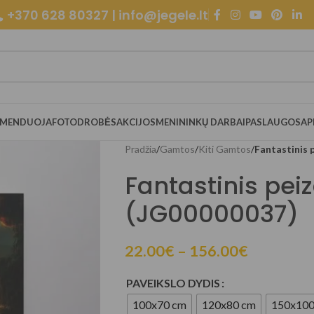
+370 628 80327 | info@jegele.lt
OMENDUOJA
FOTODROBĖS
AKCIJOS
MENININKŲ DARBAI
PASLAUGOS
AP
Pradžia
/
Gamtos
/
Kiti Gamtos
/
Fantastinis 
Fantastinis pei
(JG00000037)
22.00
€
–
156.00
€
PAVEIKSLO DYDIS
100x70 cm
120x80 cm
150x100