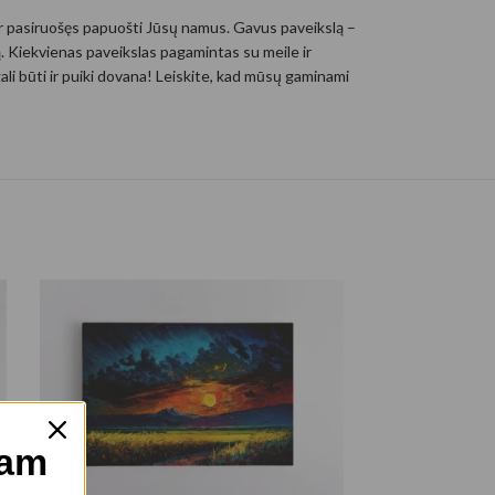
ir pasiruošęs papuošti Jūsų namus. Gavus paveikslą –
mą. Kiekvienas paveikslas pagamintas su meile ir
i būti ir puiki dovana! Leiskite, kad mūsų gaminami
mam