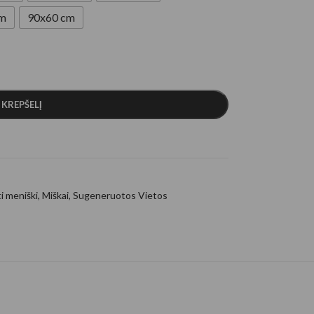
cm
90x60 cm
Į KREPŠELĮ
ti meniški
,
Miškai
,
Sugeneruotos Vietos