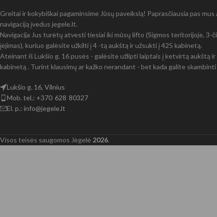
Greitai ir kokybiškai pagaminsime Jūsų paveikslą! Paprasčiausia pas mus at
navigaciją įvedus jegele.lt.
Navigacija Jus turėtų atvesti tiesiai iki mūsų lifto (Sigmos teritorijoje, 3
įėjimas), kuriuo galėsite užkilti į 4 -tą aukštą ir užsukti į 425 kabinetą.
Ateinant iš Lukšio g. 16 pusės - galėsite užlipti laiptais į ketvirtą aukštą 
kabinetą . Turint klausimų ar kažko nerandant - bet kada galite skambinti 
Lukšio g. 16, Vilnius
Mob. tel.: +370 628 80327
El. p.: info@jegele.lt
Visos teisės saugomos Jėgelė
2026
.