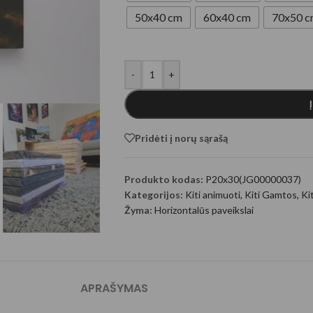
ugeneruoti Gyvūnai
50x40 cm
60x40 cm
70x50 
-
+
Pridėti į norų sąrašą
generuoti fantastiniai
Produkto kodas:
P20x30(JG00000037)
Kategorijos:
Kiti animuoti
,
Kiti Gamtos
,
Ki
Žyma:
Horizontalūs paveikslai
APRAŠYMAS