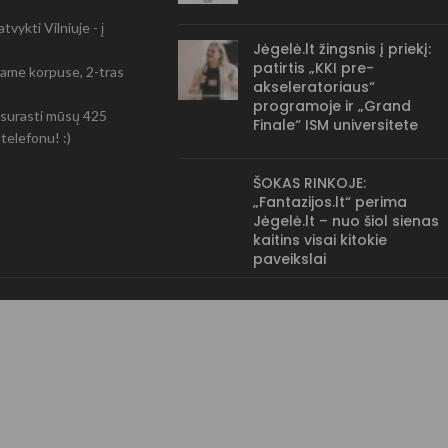
vykti Vilniuje - į
Jėgelė.lt žingsnis į priekį:
patirtis „KKI pre-
-čiame korpuse, 2-tras
akseleratoriaus“
programoje ir „Grand
ir surasti mūsų 425
Finale“ ISM universitete
telefonu! :)
ŠOKAS RINKOJE:
„Fantazijos.lt“ perima
Jėgelė.lt – nuo šiol sienas
kaitins visai kitokie
paveikslai