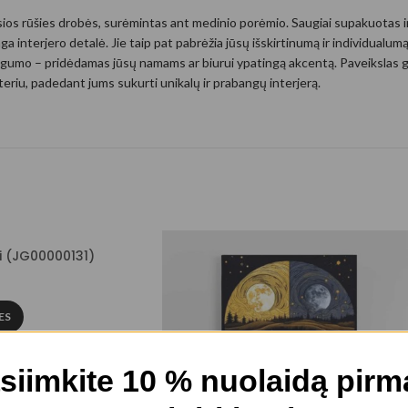
usios rūšies drobės, surėmintas ant medinio porėmio. Saugiai supakuotas 
nga interjero detalė. Jie taip pat pabrėžia jūsų išskirtinumą ir individualu
gumo – pridėdamas jūsų namams ar biurui ypatingą akcentą. Paveikslas gal
kteriu, padedant jums sukurti unikalų ir prabangų interjerą.
i (JG00000131)
ES
siimkite 10 % nuolaidą pir