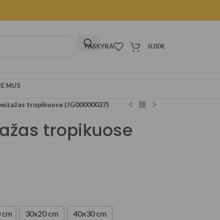
PASKYRA
0.00
€
IE MUS
peizažas tropikuose (JG00000037)
zažas tropikuose
 cm
30x20 cm
40x30 cm