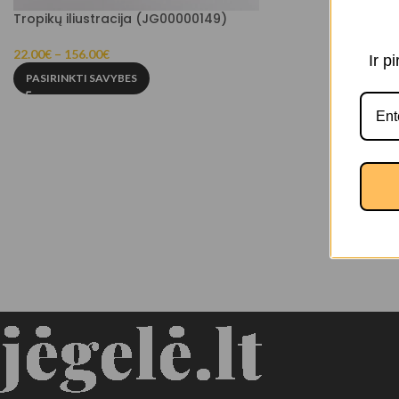
Tropikų iliustracija (JG00000149)
22.00
€
–
156.00
€
Ir p
PASIRINKTI SAVYBES