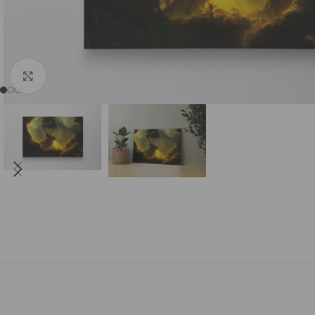
DI (AI) Komiksų stiliumi
Sugeneruotos Vietos
S
Spustelėkite, norėdami padidinti
Sugeneruoti Žmonės
Kiti DI (AI)
Su