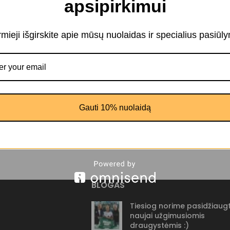
apsipirkimui
Stilinga iliustracija Saulė ir mėnulis
(JG00002188)
irmieji išgirskite apie mūsų nuolaidas ir specialius pasiūl
22.00
€
–
107.00
€
PASIRINKTI SAVYBES
Gauti 10% nuolaidą
BLOGAS
Tiesiog norime pasidžiaugt
naujai užgimusiomis
draugystėmis :)