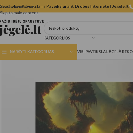
otodrobės Paveikslai ir Paveikslai ant Drobės Internetu | Jegele.lt
Skip to navigation
Skip to main content
KATEGORIJOS
NARŠYTI KATEGORIJAS
VISI PAVEIKSLAI
JĖGELĖ REK