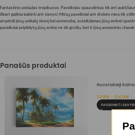
Fantastinis peizažas tropikuose. Paveikslas spausdintas tik ant aukščia
iškart galima kabinti ant sienos! Mūsų paveikslai ant drobės nėra tik stili
atspindi jūsų unikalų skonį bei asmenybę, suteikdamas jūsų erdvei ypatin
paveikslai pripildytų jūsų erdvę ne tik grožiu, bet ir jūsų asmeniniu chara
Panašūs produktai
Nuostabieji kalna
22.00
€
–
156.00
€
PASIRINKTI SAVYB
Pa