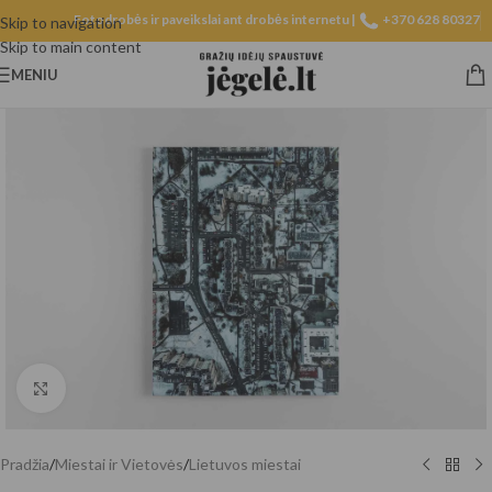
Fotodrobės ir paveikslai ant drobės internetu |
+370 628 80327
Skip to navigation
Skip to main content
MENIU
Spustelėkite, norėdami padidinti
Pradžia
/
Miestai ir Vietovės
/
Lietuvos miestai