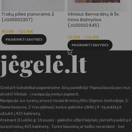
Trakų pilies panorama 2
Vilniaus Bernardinų iš Šv.
(JG00002307)
Onos Bažnyčios
(JG00002445)
45.00
€
–
165.00
€
22.00
€
–
156.00
€
PASIRINKTI SAVYBES
PASIRINKTI SAVYBES
Greitai ir kokybiškai pagaminsime Jūsų paveikslą! Paprasčiausia pas mus
atvykti Vilniuje - į navigaciją įvedus jegele.lt.
Navigacija Jus turėtų atvesti tiesiai iki mūsų lifto (Sigmos teritorijoje, 3-
čiame korpuse, 2-tras įėjimas), kuriuo galėsite užkilti į 4 -tą aukštą ir
užsukti į 425 kabinetą.
Ateinant iš Lukšio g. 16 pusės - galėsite užlipti laiptais į ketvirtą aukštą ir
surasti mūsų 425 kabinetą . Turint klausimų ar kažko nerandant - bet