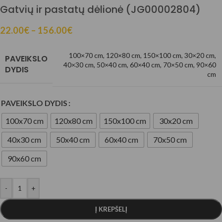
Gatvių ir pastatų dėlionė (JG00002804)
22.00
€
–
156.00
€
100×70 cm
,
120×80 cm
,
150×100 cm
,
30×20 cm
,
PAVEIKSLO
40×30 cm
,
50×40 cm
,
60×40 cm
,
70×50 cm
,
90×60
DYDIS
cm
PAVEIKSLO DYDIS
100x70 cm
120x80 cm
150x100 cm
30x20 cm
40x30 cm
50x40 cm
60x40 cm
70x50 cm
90x60 cm
-
+
Į KREPŠELĮ