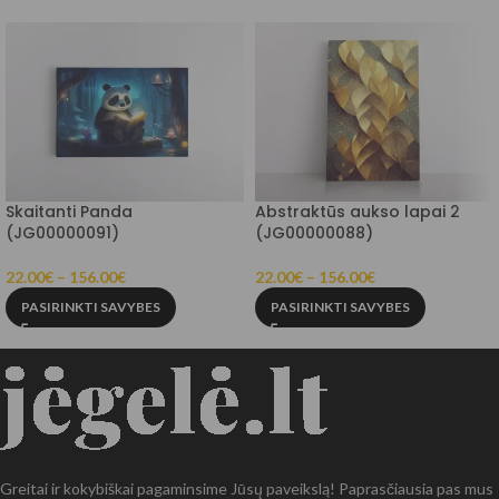
Skaitanti Panda
Abstraktūs aukso lapai 2
(JG00000091)
(JG00000088)
22.00
€
–
156.00
€
22.00
€
–
156.00
€
PASIRINKTI SAVYBES
PASIRINKTI SAVYBES
Greitai ir kokybiškai pagaminsime Jūsų paveikslą! Paprasčiausia pas mus