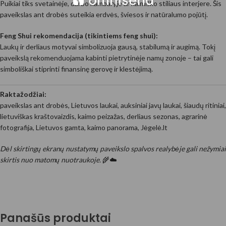
Puikiai tiks svetainėje, darbo kambaryje ar kaimiško stiliaus interjere. Šis
paveikslas ant drobės suteikia erdvės, šviesos ir natūralumo pojūtį.
Feng Shui rekomendacija (tikintiems feng shui):
Laukų ir derliaus motyvai simbolizuoja gausą, stabilumą ir augimą. Tokį
paveikslą rekomenduojama kabinti pietrytinėje namų zonoje – tai gali
simboliškai stiprinti finansinę gerovę ir klestėjimą.
Raktažodžiai:
paveikslas ant drobės, Lietuvos laukai, auksiniai javų laukai, šiaudų ritiniai,
lietuviškas kraštovaizdis, kaimo peizažas, derliaus sezonas, agrarinė
fotografija, Lietuvos gamta, kaimo panorama, Jėgelė.lt
Dėl skirtingų ekranų nustatymų paveikslo spalvos realybėje gali nežymiai
skirtis nuo matomų nuotraukoje.
🌾☁️
Panašūs produktai