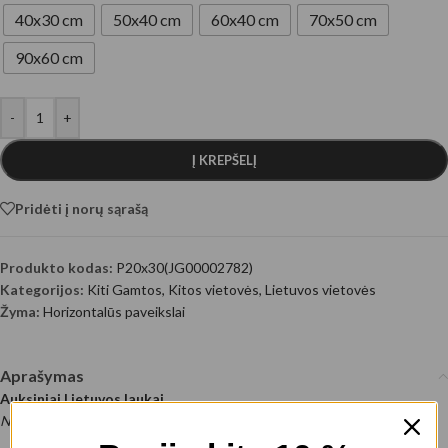
40x30 cm
50x40 cm
60x40 cm
70x50 cm
90x60 cm
-
+
Į KREPŠELĮ
Pridėti į norų sąrašą
Produkto kodas:
P20x30(JG00002782)
Kategorijos:
Kiti Gamtos
,
Kitos vietovės
,
Lietuvos vietovės
Žyma:
Horizontalūs paveikslai
Aprašymas
Auksiniai Lietuvos laukai
Nuotraukos autorius: @EyeEm