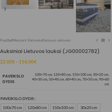
Pradžia
/
Miestai ir Vietovės
/
Lietuvos vietovės
Auksiniai Lietuvos laukai (JG00002782)
22.00
€
–
156.00
€
100×70 cm
,
120×80 cm
,
150×100 cm
,
30×20 cm
,
PAVEIKSLO
40×30 cm
,
50×40 cm
,
60×40 cm
,
70×50 cm
,
90×60
DYDIS
cm
PAVEIKSLO DYDIS
100x70 cm
120x80 cm
150x100 cm
30x20 cm