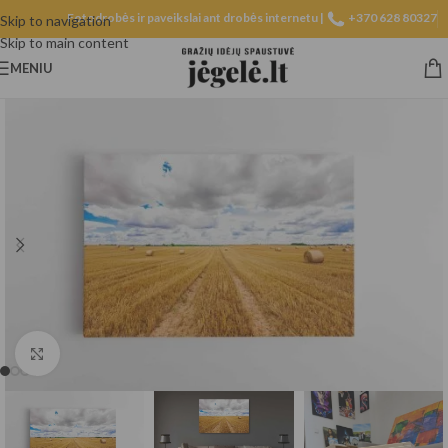
Fotodrobės ir paveikslai ant drobės internetu |
+370 628 80327
Skip to navigation
Skip to main content
MENIU
Spustelėkite, norėdami padidinti