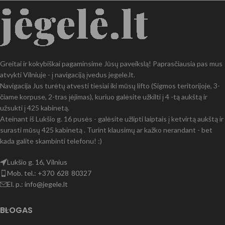
Greitai ir kokybiškai pagaminsime Jūsų paveikslą! Paprasčiausia pas mus
atvykti Vilniuje - į navigaciją įvedus jegele.lt.
Navigacija Jus turėtų atvesti tiesiai iki mūsų lifto (Sigmos teritorijoje, 3-
čiame korpuse, 2-tras įėjimas), kuriuo galėsite užkilti į 4 -tą aukštą ir
užsukti į 425 kabinetą.
Ateinant iš Lukšio g. 16 pusės - galėsite užlipti laiptais į ketvirtą aukštą ir
surasti mūsų 425 kabinetą . Turint klausimų ar kažko nerandant - bet
kada galite skambinti telefonu! :)
Lukšio g. 16, Vilnius
Mob. tel.: +370 628 80327
El. p.: info@jegele.lt
BLOGAS