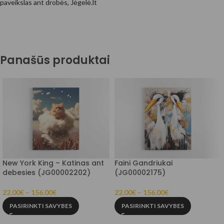
paveikslas ant drobės, Jėgelė.lt
Panašūs produktai
New York King – Katinas ant
Faini Gandriukai
debesies (JG00002202)
(JG00002175)
22.00
€
–
156.00
€
22.00
€
–
156.00
€
PASIRINKTI SAVYBES
PASIRINKTI SAVYBES