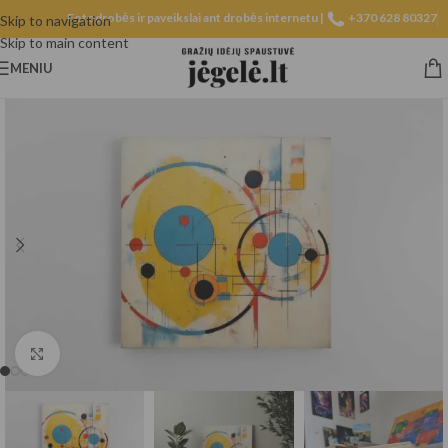
Fotodrobės ir paveikslai ant drobės internetu |
+370 628 80327
Skip to navigation
Skip to main content
MENIU
Spustelėkite, norėdami padidinti