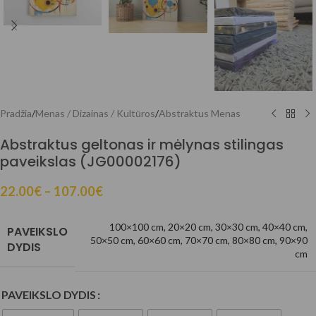
Pradžia
/
Menas / Dizainas / Kultūros
/
Abstraktus Menas
Abstraktus geltonas ir mėlynas stilingas
paveikslas (JG00002176)
22.00
€
–
107.00
€
100×100 cm
,
20×20 cm
,
30×30 cm
,
40×40 cm
,
PAVEIKSLO
50×50 cm
,
60×60 cm
,
70×70 cm
,
80×80 cm
,
90×90
DYDIS
cm
PAVEIKSLO DYDIS