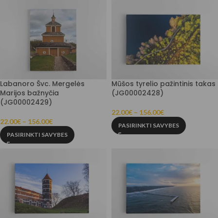
Labanoro Švc. Mergelės
Mūšos tyrelio pažintinis takas
Marijos bažnyčia
(JG00002428)
(JG00002429)
22.00
€
–
156.00
€
22.00
€
–
156.00
€
PASIRINKTI SAVYBES
PASIRINKTI SAVYBES