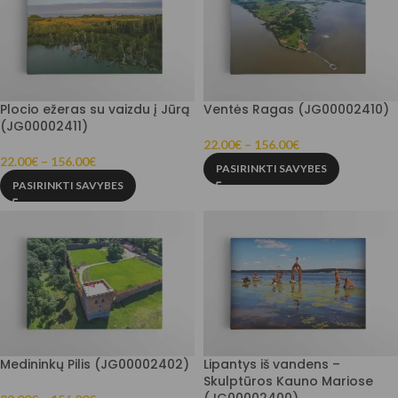
Plocio ežeras su vaizdu į Jūrą
Ventės Ragas (JG00002410)
(JG00002411)
22.00
€
–
156.00
€
22.00
€
–
156.00
€
PASIRINKTI SAVYBES
PASIRINKTI SAVYBES
Medininkų Pilis (JG00002402)
Lipantys iš vandens –
Skulptūros Kauno Mariose
(JG00002400)