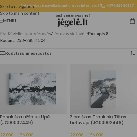
Fotodrobės ir paveikslai ant drobės internetu |
+370 628 80327
Skip to navigation
Skip to main content
MENIU
Pradžia
/
Miestai ir Vietovės
/
Lietuvos vietovės
/
Puslapis 8
Rodoma 253–288 iš 304
Rodyti šoninės juostos
Pasakiška užšalus Upė
Žiemiškas Traukinių Tiltas
(JG00002449)
Lietuvoje (JG00002448)
22.00
€
–
156.00
€
22.00
€
–
156.00
€