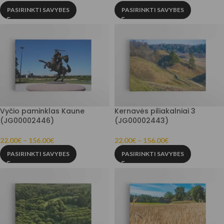
PASIRINKTI SAVYBES
PASIRINKTI SAVYBES
Vyčio paminklas Kaune
Kernavės piliakalniai 3
(JG00002446)
(JG00002443)
22.00
€
–
156.00
€
22.00
€
–
156.00
€
PASIRINKTI SAVYBES
PASIRINKTI SAVYBES