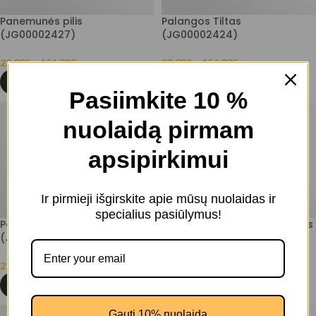
Panemunės pilis
Palangos Tiltas
(JG00002427)
(JG00002424)
22.00
€
–
156.00
€
22.00
€
–
156.00
€
PASIRINKTI SAVYBES
PASIRINKTI SAVYBES
Pasiimkite 10 %
nuolaidą pirmam
apsipirkimui
Ir pirmieji išgirskite apie mūsų nuolaidas ir
specialius pasiūlymus!
Panemunės pilis
Alytaus Baltosios Rožės tiltas
(JG00002421)
(JG00002419)
22.00
€
–
156.00
€
22.00
€
–
156.00
€
PASIRINKTI SAVYBES
PASIRINKTI SAVYBES
Gauti 10% nuolaidą