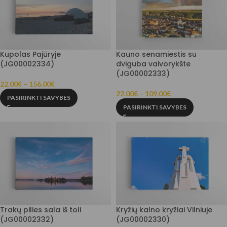
Kupolas Pajūryje
Kauno senamiestis su
(JG00002334)
dviguba vaivorykšte
(JG00002333)
22.00
€
–
156.00
€
22.00
€
–
109.00
€
PASIRINKTI SAVYBES
PASIRINKTI SAVYBES
Trakų pilies sala iš toli
Kryžių kalno kryžiai Vilniuje
(JG00002332)
(JG00002330)