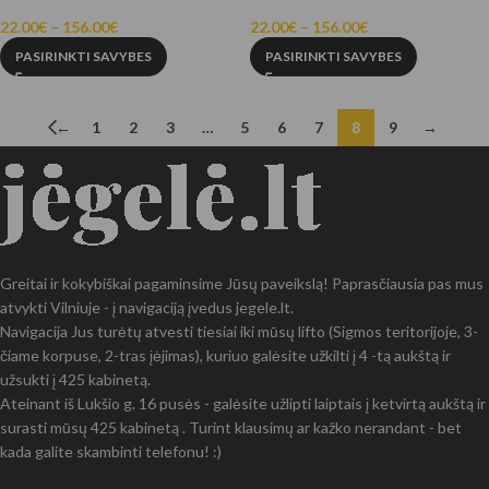
22.00
€
–
156.00
€
22.00
€
–
156.00
€
PASIRINKTI SAVYBES
PASIRINKTI SAVYBES
←
1
2
3
…
5
6
7
8
9
→
Greitai ir kokybiškai pagaminsime Jūsų paveikslą! Paprasčiausia pas mus
atvykti Vilniuje - į navigaciją įvedus jegele.lt.
Navigacija Jus turėtų atvesti tiesiai iki mūsų lifto (Sigmos teritorijoje, 3-
čiame korpuse, 2-tras įėjimas), kuriuo galėsite užkilti į 4 -tą aukštą ir
užsukti į 425 kabinetą.
Ateinant iš Lukšio g. 16 pusės - galėsite užlipti laiptais į ketvirtą aukštą ir
surasti mūsų 425 kabinetą . Turint klausimų ar kažko nerandant - bet
kada galite skambinti telefonu! :)