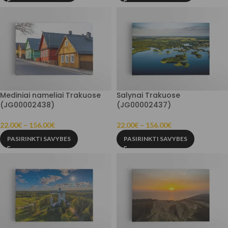
Mediniai nameliai Trakuose
Salynai Trakuose
(JG00002438)
(JG00002437)
22.00
€
–
156.00
€
22.00
€
–
156.00
€
PASIRINKTI SAVYBES
PASIRINKTI SAVYBES