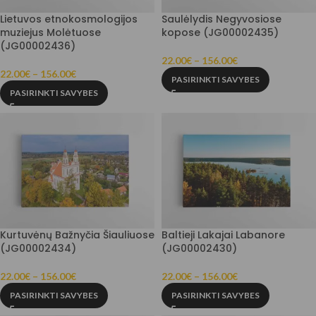
Lietuvos etnokosmologijos
Saulėlydis Negyvosiose
muziejus Molėtuose
kopose (JG00002435)
(JG00002436)
22.00
€
–
156.00
€
22.00
€
–
156.00
€
PASIRINKTI SAVYBES
PASIRINKTI SAVYBES
Kurtuvėnų Bažnyčia Šiauliuose
Baltieji Lakajai Labanore
(JG00002434)
(JG00002430)
22.00
€
–
156.00
€
22.00
€
–
156.00
€
PASIRINKTI SAVYBES
PASIRINKTI SAVYBES