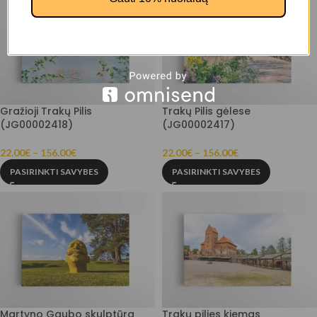
Gražioji Trakų Pilis
Trakų Pilis gėlese
(JG00002418)
(JG00002417)
22.00
€
–
156.00
€
22.00
€
–
156.00
€
PASIRINKTI SAVYBES
PASIRINKTI SAVYBES
Martyno Gaubo skulptūra
Trakų pilies kiemas