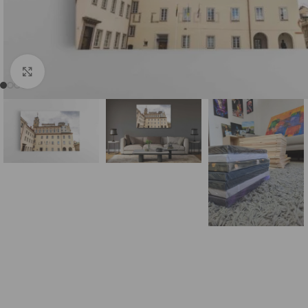
DI (AI) Komiksų stiliumi
Sugeneruotos Vietos
S
Spustelėkite, norėdami padidinti
Sugeneruoti Žmonės
Kiti DI (AI)
Su