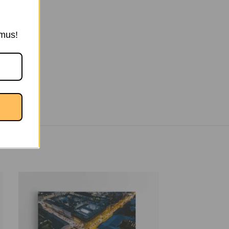
ymus!