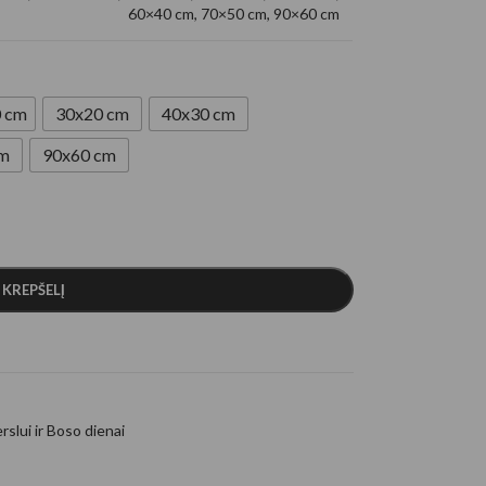
60×40 cm
,
70×50 cm
,
90×60 cm
 cm
30x20 cm
40x30 cm
cm
90x60 cm
Į KREPŠELĮ
rslui ir Boso dienai