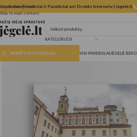
otodrobės Paveikslai ir Paveikslai ant Drobės Internetu | Jegele.lt
Skip to navigation
Skip to main content
KATEGORIJOS
NARŠYTI KATEGORIJAS
VISI PAVEIKSLAI
JĖGELĖ REK