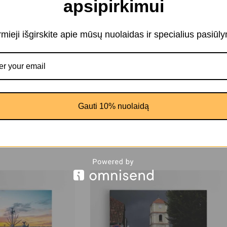
apsipirkimui
rniai svetainei su kultūrinio identiteto akcentu.
irmieji išgirskite apie mūsų nuolaidas ir specialius pasiūl
 rytų zonoje – tai siejama su asmeniniu augimu, mokymusi ir išmintimi.
rija, paveikslas ant drobės
rtis.
Gauti 10% nuolaidą