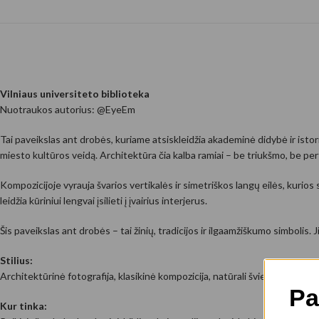
Vilniaus universiteto biblioteka
Nuotraukos autorius: @EyeEm
Tai paveikslas ant drobės, kuriame atsiskleidžia akademinė didybė ir istori
miesto kultūros veidą. Architektūra čia kalba ramiai – be triukšmo, be pert
Kompozicijoje vyrauja švarios vertikalės ir simetriškos langų eilės, kurio
leidžia kūriniui lengvai įsilieti į įvairius interjerus.
Šis paveikslas ant drobės – tai žinių, tradicijos ir ilgaamžiškumo simbolis. J
Stilius:
Architektūrinė fotografija, klasikinė kompozicija, natūrali šviesa, istorinė
Pa
Kur tinka: