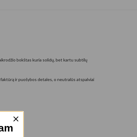
ikrodžio bokštas kuria solidų, bet kartu subtilų
faktūrą ir puošybos detales, o neutralūs atspalviai
mam