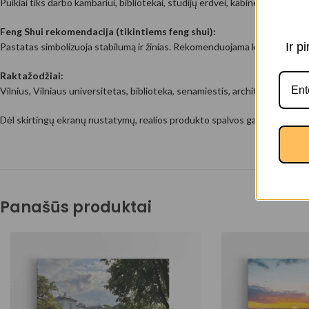
Puikiai tiks darbo kambariui, bibliotekai, studijų erdvei, kabinetui ar mode
Feng Shui rekomendacija (tikintiems feng shui):
Ir p
Pastatas simbolizuoja stabilumą ir žinias. Rekomenduojama kabinti šiaurės
Raktažodžiai:
Vilnius, Vilniaus universitetas, biblioteka, senamiestis, architektūra, isto
Dėl skirtingų ekranų nustatymų, realios produkto spalvos gali nežymiai ski
Panašūs produktai