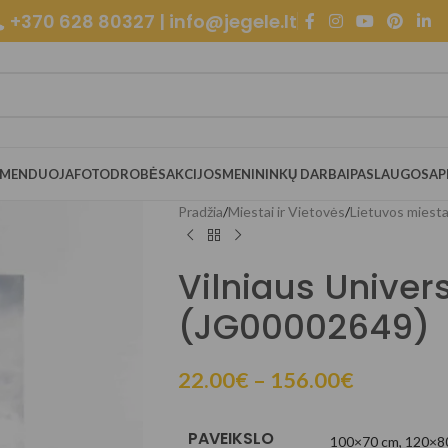
+370 628 80327 | info@jegele.lt
OMENDUOJA
FOTODROBĖS
AKCIJOS
MENININKŲ DARBAI
PASLAUGOS
AP
Pradžia
/
Miestai ir Vietovės
/
Lietuvos miesta
Vilniaus Univers
(JG00002649)
22.00
€
–
156.00
€
PAVEIKSLO
100×70 cm
,
120×8