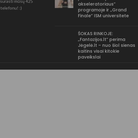
ir surasti mūsų 425
akseleratoriaus“
telefonu! :)
programoje ir „Grand
Finale“ ISM universitete
ŠOKAS RINKOJE:
„Fantazijos.lt“ perima
Jėgelė.lt – nuo šiol sienas
kaitins visai kitokie
paveikslai