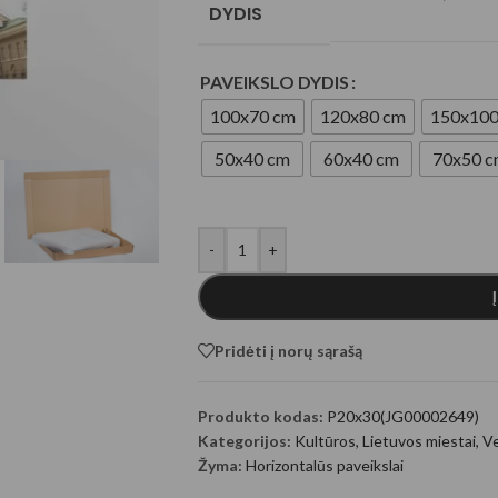
DYDIS
ugeneruoti Gyvūnai
PAVEIKSLO DYDIS
100x70 cm
120x80 cm
150x100
50x40 cm
60x40 cm
70x50 
-
+
generuoti fantastiniai
Pridėti į norų sąrašą
Produkto kodas:
P20x30(JG00002649)
Kategorijos:
Kultūros
,
Lietuvos miestai
,
Ve
Žyma:
Horizontalūs paveikslai