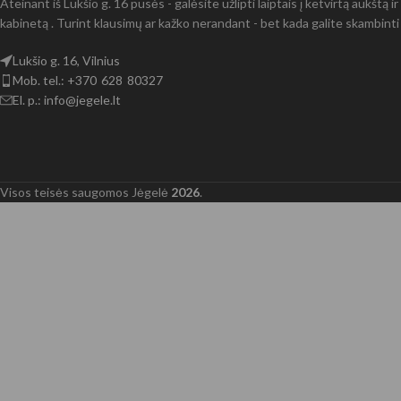
Ateinant iš Lukšio g. 16 pusės - galėsite užlipti laiptais į ketvirtą aukštą 
kabinetą . Turint klausimų ar kažko nerandant - bet kada galite skambinti 
Lukšio g. 16, Vilnius
Mob. tel.: +370 628 80327
El. p.: info@jegele.lt
Visos teisės saugomos Jėgelė
2026
.