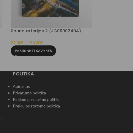
Kauno arterijos 2 (JG00002494)
Kauno Soboras
22.00
€
–
156.00
€
22.00
€
–
109.00
PASIRINKTI SAVYBES
PASIRINKTI SA
POLITIKA
Apie mus
Privatumo politika
Pirkimo pardavimo politika
Prekių pristatymo politika
)