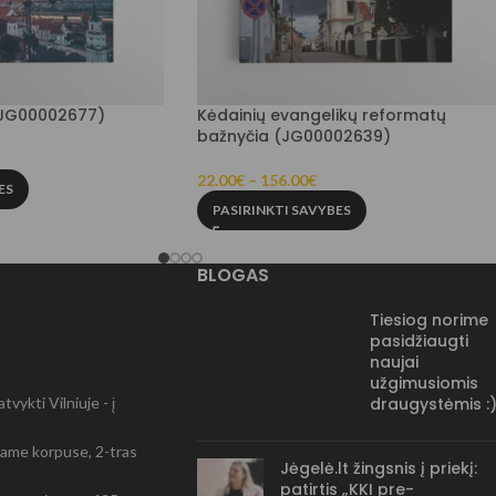
(JG00002677)
Kėdainių evangelikų reformatų
bažnyčia (JG00002639)
22.00
€
–
156.00
€
ES
PASIRINKTI SAVYBES
BLOGAS
Tiesiog norime
pasidžiaugti
naujai
užgimusiomis
vykti Vilniuje - į
draugystėmis :
-čiame korpuse, 2-tras
Jėgelė.lt žingsnis į priekį:
patirtis „KKI pre-