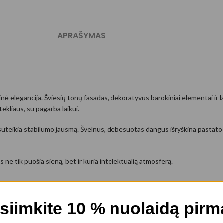
APRAŠYMAS
nė elegancija. Šviesių tonų fasadas, dekoratyvūs barokiniai elementai ir la
ekliaus, su pagarba laikui.
s suteikia stabilumo jausmą. Švelnus, debesuotas dangus išryškina pastato 
is ne tik puošia sieną, bet ir kuria intelektualią atmosferą.
s estetikos akcentai.
siimkite 10 % nuolaidą pir