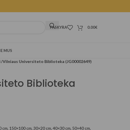
PASKYRA
0.00
€
IE MUS
i
/
Vilniaus Universiteto Biblioteka (JG00002649)
iteto Biblioteka
0 cm
,
150×100 cm
,
30×20 cm
,
40×30 cm
,
50×40 cm
,