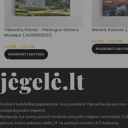
Tiškevičių Rūmai – Palangos Gintaro
Meninis Kaunas 
Muziejus (JG00002621)
22.00
€
–
156.00
€
22.00
€
–
156.00
€
PASIRINKTI SAVYB
PASIRINKTI SAVYBES
Greitai ir kokybiškai pagaminsime Jūsų paveikslą! Paprasčiausia pas mus at
navigaciją įvedus jegele.lt.
Navigacija Jus turėtų atvesti tiesiai iki mūsų lifto (Sigmos teritorijoje, 3
įėjimas), kuriuo galėsite užkilti į 4 -tą aukštą ir užsukti į 425 kabinetą.