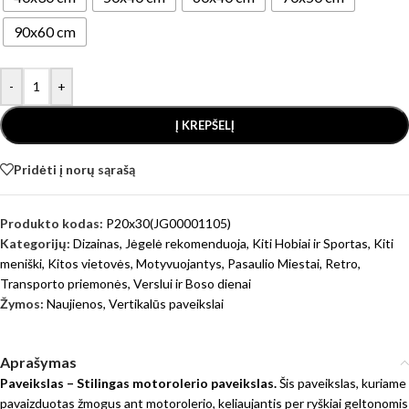
90x60 cm
-
+
Į KREPŠELĮ
Pridėti į norų sąrašą
Produkto kodas:
P20x30(JG00001105)
Kategorijų:
Dizainas
,
Jėgelė rekomenduoja
,
Kiti Hobiai ir Sportas
,
Kiti
meniški
,
Kitos vietovės
,
Motyvuojantys
,
Pasaulio Miestai
,
Retro
,
Transporto priemonės
,
Verslui ir Boso dienai
Žymos:
Naujienos
,
Vertikalūs paveikslai
Aprašymas
Paveikslas – Stilingas motorolerio paveikslas.
Šis paveikslas, kuriame
pavaizduotas žmogus ant motorolerio, keliaujantis per ryškiai geltonomis