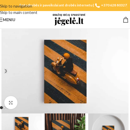
Fotodrobės ir paveikslai ant drobės internetu |
+370 628 80327
Skip to navigation
Skip to main content
MENIU
Spustelėkite, norėdami padidinti