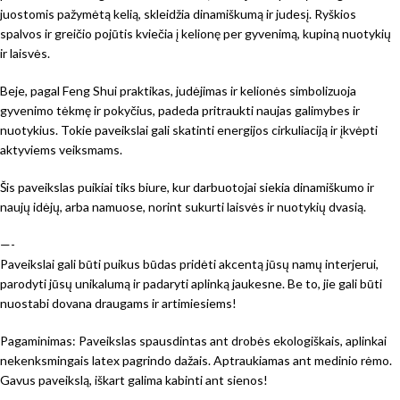
juostomis pažymėtą kelią, skleidžia dinamiškumą ir judesį. Ryškios
spalvos ir greičio pojūtis kviečia į kelionę per gyvenimą, kupiną nuotykių
ir laisvės.
Beje, pagal Feng Shui praktikas, judėjimas ir kelionės simbolizuoja
gyvenimo tėkmę ir pokyčius, padeda pritraukti naujas galimybes ir
nuotykius. Tokie paveikslai gali skatinti energijos cirkuliaciją ir įkvėpti
aktyviems veiksmams.
Šis paveikslas puikiai tiks biure, kur darbuotojai siekia dinamiškumo ir
naujų idėjų, arba namuose, norint sukurti laisvės ir nuotykių dvasią.
—-
Paveikslai gali būti puikus būdas pridėti akcentą jūsų namų interjerui,
parodyti jūsų unikalumą ir padaryti aplinką jaukesne. Be to, jie gali būti
nuostabi dovana draugams ir artimiesiems!
Pagaminimas: Paveikslas spausdintas ant drobės ekologiškais, aplinkai
nekenksmingais latex pagrindo dažais. Aptraukiamas ant medinio rėmo.
Gavus paveikslą, iškart galima kabinti ant sienos!