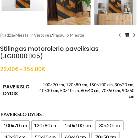
Pradžia
/
Miestai ir Vietovės
/
Pasaulio Miestai
Stilingas motorolerio paveikslas
(JG00001105)
22.00
€
–
156.00
€
100×70 cm
,
120×80 cm
,
150×100 cm
,
30×20 cm
,
PAVEIKSLO
40×30 cm
,
50×40 cm
,
60×40 cm
,
70×50 cm
,
90×60
DYDIS
cm
PAVEIKSLO DYDIS
100x70 cm
120x80 cm
150x100 cm
30x20 cm
40x30 cm
50x40 cm
60x40 cm
70x50 cm