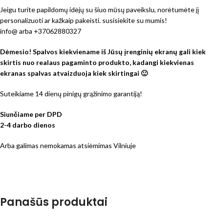
Jeigu turite papildomų idėjų su šiuo mūsų paveikslu, norėtumėte jį
personalizuoti ar kažkaip pakeisti. susisiekite su mumis!
info@ arba +37062880327
Dėmesio! Spalvos kiekviename iš Jūsų įrenginių ekranų gali kiek
skirtis nuo realaus pagaminto produkto, kadangi kiekvienas
ekranas spalvas atvaizduoja kiek skirtingai 🙂
Suteikiame 14 dienų pinigų grąžinimo garantiją!
Siunčiame per DPD
2-4 darbo dienos
Arba galimas nemokamas atsiėmimas Vilniuje
Panašūs produktai