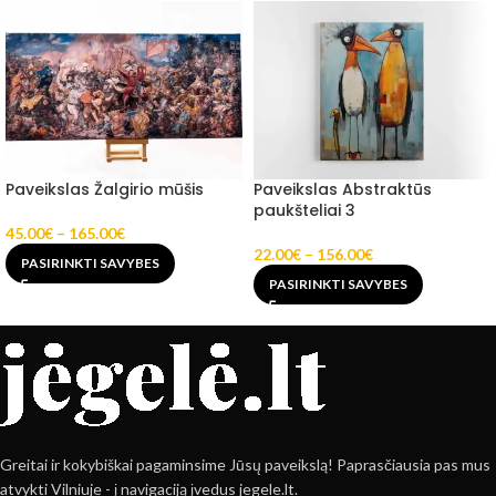
Paveikslas Žalgirio mūšis
Paveikslas Abstraktūs
paukšteliai 3
45.00
€
–
165.00
€
22.00
€
–
156.00
€
PASIRINKTI SAVYBES
PASIRINKTI SAVYBES
Greitai ir kokybiškai pagaminsime Jūsų paveikslą! Paprasčiausia pas mus
atvykti Vilniuje - į navigaciją įvedus jegele.lt.