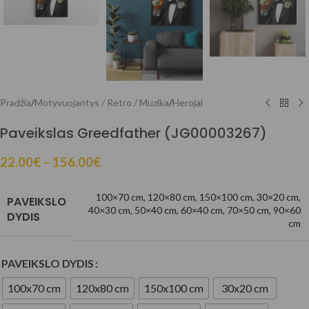
Pradžia
/
Motyvuojantys / Retro / Muzika
/
Herojai
Paveikslas Greedfather (JG00003267)
22.00
€
–
156.00
€
100×70 cm
,
120×80 cm
,
150×100 cm
,
30×20 cm
,
PAVEIKSLO
40×30 cm
,
50×40 cm
,
60×40 cm
,
70×50 cm
,
90×60
DYDIS
cm
PAVEIKSLO DYDIS
100x70 cm
120x80 cm
150x100 cm
30x20 cm