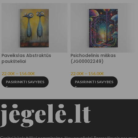
Paveikslas Abstraktūs
Psichodelinis miškas
paukšteliai
(JG00002249)
22.00
€
–
156.00
€
22.00
€
–
156.00
€
PASIRINKTI SAVYBES
PASIRINKTI SAVYBES
Greitai ir kokybiškai pagaminsime Jūsų paveikslą! Paprasčiausia pas mus