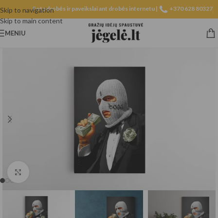
Fotodrobės ir paveikslai ant drobės internetu |
+370 628 80327
Skip to navigation
Skip to main content
MENIU
Spustelėkite, norėdami padidinti