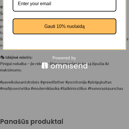
💸
Aprašymas
Šis paveikslas ant drobės – tai postmodernus šaržas, kuriame klasikinių
mafijos patriarchų orumas iškeičiamas į grynų pinigų puokštę ir
prabangos teatrą. Sukapotas žvilgsnis, veidą slepianti balaklava,
Gauti 10% nuolaidą
tatuiruotė „Greed“, o atlapuose – dolerio žiedlapiais žydinti rožė. Tai ne
šiaip gangsteris – tai mūsų laikų krikštatėvis, kuriam nesvarbu garbė, nes
svarbiau – „cash only“.
🎭
Idėjinė mintis:
Pinigai nekalba – jie rėkia. Ir šitas paveikslas jų balsą išpučia iki
maksimumo.
#paveikslasantdrobės #greedfather #postironija #pinigųkultas
#mafijosestetika #moderniklasika #šaškinisstilius #humorasirpunchas
Panašūs produktai