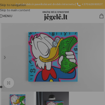
Fotodrobės ir paveikslai ant drobės internetu |
+370 628 80327
Skip to navigation
Skip to main content
MENIU
Spustelėkite, norėdami padidinti