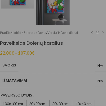
Pradžia
/
Hobiai / Sportas / Bosui
/
Verslui ir Boso dienai
Paveikslas Dolerių karalius
22.00
€
–
107.00
€
SVORIS
N/A
IŠMATAVIMAI
N/A
PAVEIKSLO DYDIS
100x100 cm
20x20 cm
30x30 cm
40x40 cm