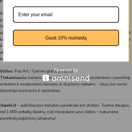
Paveikslas – Dolerių karalius
Atraskite „Dolerių karalių“ – paveikslą ant drobės, kuriame žaismingas
pop art stilius susilieja su šiuolaikine ikona: į pinigų krūvą besišypsantis
Skrudžas Makdakas primena, kad šiame gyvenime visada verta siekti
daugiau juoko ir spalvingų akimirkų. Ryškūs kontūrai ir sodrūs mėlyni, žali
Gauti 10% nuolaidą
bei rožiniai tonai ant aukštos raiškos drobės ne tik patraukia dėmesį, bet
ir suteikia Jūsų erdvei unikalų stilių. „Dolerių karalius“ – savitas interjero
akcentas, kuris suteiks drąsos ir energijos tiek jaunatviškam barui, tiek
kūrybiniam biurui ar namų erdvei.
Stilius:
Pop Art / Gatvės grafiti įkvėptas
Tinkamiausia:
barams, jaunatviškoms kavinėms, kūrybinėms coworking
erdvėms ir moderniems biurams ar drąsiems namams – visur, kur norisi
žaismingo kontrasto ir optimizmo.
Jėgelė.lt
– aukščiausios kokybės paveikslai ant drobės. Turime daugiau
nei 1 000 unikalių dizainų, o jei nerandate savo vizijos – sukursime
paveikslą pagal jūsų užsakymą!