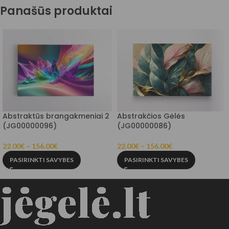
Panašūs produktai
Abstraktūs brangakmeniai 2
Abstrakčios Gėlės
(JG00000096)
(JG00000086)
22.00
€
–
156.00
€
22.00
€
–
156.00
€
PASIRINKTI SAVYBES
PASIRINKTI SAVYBES