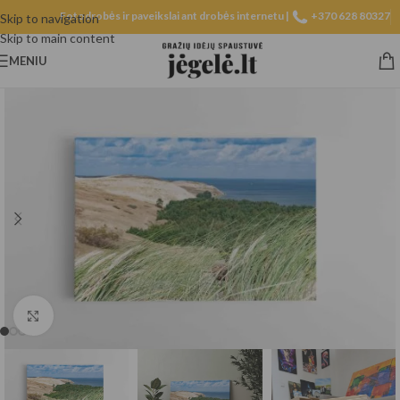
Fotodrobės ir paveikslai ant drobės internetu |
+370 628 80327
Skip to navigation
Skip to main content
MENIU
Spustelėkite, norėdami padidinti