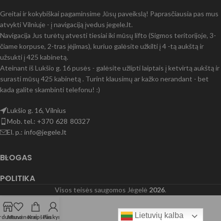
Greitai ir kokybiškai pagaminsime Jūsų paveikslą! Paprasčiausia pas mus
atvykti Vilniuje - į navigaciją įvedus jegele.lt.
Navigacija Jus turėtų atvesti tiesiai iki mūsų lifto (Sigmos teritorijoje, 3-
čiame korpuse, 2-tras įėjimas), kuriuo galėsite užkilti į 4 -tą aukštą ir
užsukti į 425 kabinetą.
Ateinant iš Lukšio g. 16 pusės - galėsite užlipti laiptais į ketvirtą aukštą ir
surasti mūsų 425 kabinetą . Turint klausimų ar kažko nerandant - bet
kada galite skambinti telefonu! :)
Lukšio g. 16, Vilnius
Mob. tel.: +370 628 80327
El. p.: info@jegele.lt
BLOGAS
POLITIKA
Visos teisės saugomos Jėgelė
2026
.
Lietuvių kalba
rduotuvė
Mano norai
Krepšelis
Paskyra