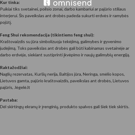
Kur tinka:
Puikiai tiks svetainei, poilsio zonai, darbo kambariui ar pajūrio stiliaus
interjerui. Šis paveikslas ant drobės padeda sukurti erdvės ir ramybės
pojūtį.
Feng Shui rekomendacija (tikintiems feng shui):
Kraštovaizdis su jūra simbolizuoja tekėjimą, galimybes ir gyvenimo
judėjimą. Toks paveikslas ant drobės gali būti kabinamas svetainėje ar
darbo erdvėje, siekiant sustiprinti įkvėpimo ir naujų galimybių energiją.
Raktažodžiai:
Naglių rezervatas, Kuršių nerija, Baltijos jūra, Neringa, smėlio kopos,
Lietuvos gamta, pajūrio kraštovaizdis, paveikslas ant drobės, Lietuvos
pajūris, Jėgelė.lt
Pastaba:
Dėl skirtingų ekranų ir įrenginių, produkto spalvos gali šiek tiek skirtis.