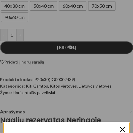
40x30 cm
50x40 cm
60x40 cm
70x50 cm
90x60 cm
-
+
Į KREPŠELĮ
Pridėti į norų sąrašą
Produkto kodas:
P20x30(JG00002439)
Kategorijos:
Kiti Gamtos
,
Kitos vietovės
,
Lietuvos vietovės
Žyma:
Horizontalūs paveikslai
Aprašymas
Naglių rezervatas Neringoje