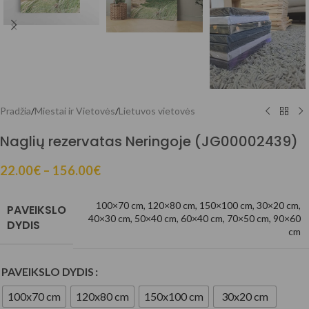
Pradžia
/
Miestai ir Vietovės
/
Lietuvos vietovės
Naglių rezervatas Neringoje (JG00002439)
22.00
€
–
156.00
€
100×70 cm
,
120×80 cm
,
150×100 cm
,
30×20 cm
,
PAVEIKSLO
40×30 cm
,
50×40 cm
,
60×40 cm
,
70×50 cm
,
90×60
DYDIS
cm
PAVEIKSLO DYDIS
100x70 cm
120x80 cm
150x100 cm
30x20 cm