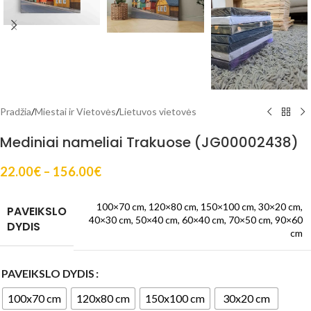
Pradžia
/
Miestai ir Vietovės
/
Lietuvos vietovės
Mediniai nameliai Trakuose (JG00002438)
22.00
€
–
156.00
€
100×70 cm
,
120×80 cm
,
150×100 cm
,
30×20 cm
,
PAVEIKSLO
40×30 cm
,
50×40 cm
,
60×40 cm
,
70×50 cm
,
90×60
DYDIS
cm
PAVEIKSLO DYDIS
100x70 cm
120x80 cm
150x100 cm
30x20 cm