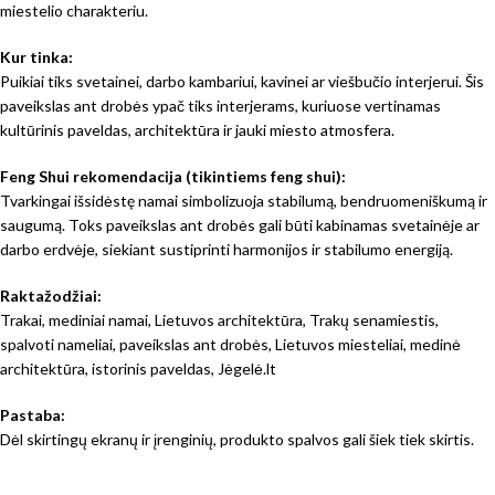
miestelio charakteriu.
Kur tinka:
Puikiai tiks svetainei, darbo kambariui, kavinei ar viešbučio interjerui. Šis
paveikslas ant drobės ypač tiks interjerams, kuriuose vertinamas
kultūrinis paveldas, architektūra ir jauki miesto atmosfera.
Feng Shui rekomendacija (tikintiems feng shui):
Tvarkingai išsidėstę namai simbolizuoja stabilumą, bendruomeniškumą ir
saugumą. Toks paveikslas ant drobės gali būti kabinamas svetainėje ar
darbo erdvėje, siekiant sustiprinti harmonijos ir stabilumo energiją.
Raktažodžiai:
Trakai, mediniai namai, Lietuvos architektūra, Trakų senamiestis,
spalvoti nameliai, paveikslas ant drobės, Lietuvos miesteliai, medinė
architektūra, istorinis paveldas, Jėgelė.lt
Pastaba:
Dėl skirtingų ekranų ir įrenginių, produkto spalvos gali šiek tiek skirtis.