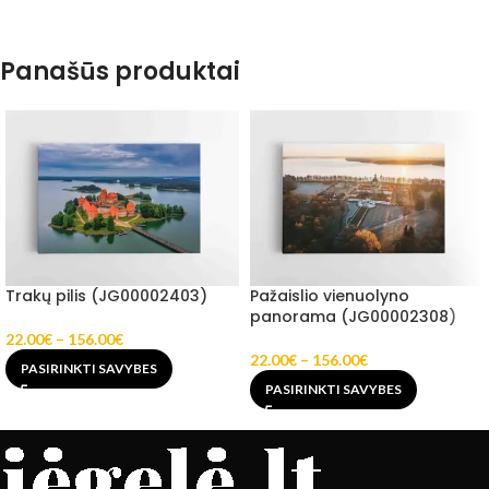
Panašūs produktai
Trakų pilis (JG00002403)
Pažaislio vienuolyno
panorama (JG00002308)
22.00
€
–
156.00
€
22.00
€
–
156.00
€
PASIRINKTI SAVYBES
PASIRINKTI SAVYBES