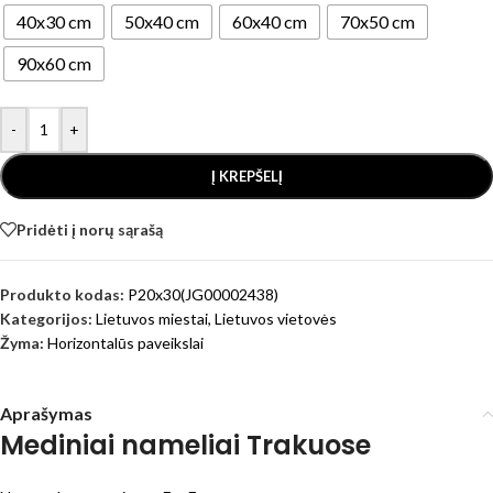
40x30 cm
50x40 cm
60x40 cm
70x50 cm
90x60 cm
-
+
Į KREPŠELĮ
Pridėti į norų sąrašą
Produkto kodas:
P20x30(JG00002438)
Kategorijos:
Lietuvos miestai
,
Lietuvos vietovės
Žyma:
Horizontalūs paveikslai
Aprašymas
Mediniai nameliai Trakuose