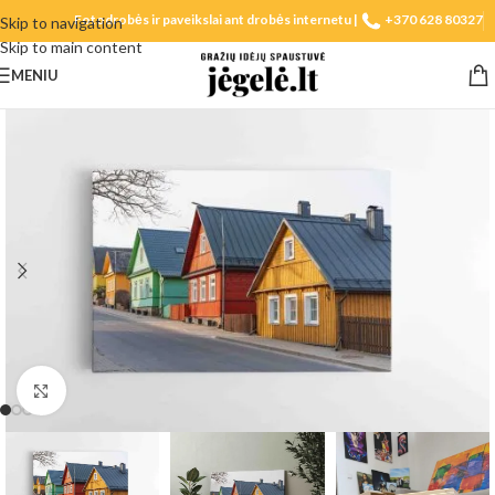
Fotodrobės ir paveikslai ant drobės internetu |
+370 628 80327
Skip to navigation
Skip to main content
MENIU
Spustelėkite, norėdami padidinti