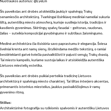
Nuotraukos autorius: @EyeEm
Šis paveikslas ant drobės atskleidžia jaukią ir spalvingą Trakų
senamiesčio architektūrą. Tvarkingai išsirikiavę mediniai nameliai sukuria
šiltą, autentišką miesto atmosferą, kurioje susilieja istorija, tradicijos ir
kasdienis gyvenimas. Skirtingų spalvų fasadai – geltonas, raudonas,
žalias – suteikia kompozicijai gyvybingumo ir subtilaus žaismingumo.
Medinė architektūra čia išsiskiria savo paprastumu ir elegancija. Šviesa
švelniai krenta ant namų sienų, išryškindama medžio tekstūrą, o ramiai
besidriekianti gatvė kviečia pasivaikščioti ir pajusti senųjų Trakų dvasią.
Tai miesto kampelis, kuriame sustoja laikas ir atsiskleidžia autentiška
Lietuvos miestelių estetika.
Šis paveikslas ant drobės puikiai perteikia tradicinę Lietuvos
architektūrą ir spalvingą miesto charakterį. Tai šiltas interjero akcentas,
primenantis istorinius miestelius, jaukius pasivaikščiojimus ir ramų
gyvenimo ritmą.
Stilius:
Architektūrinė fotografija su ryškiomis spalvomis ir autentišku Lietuvos