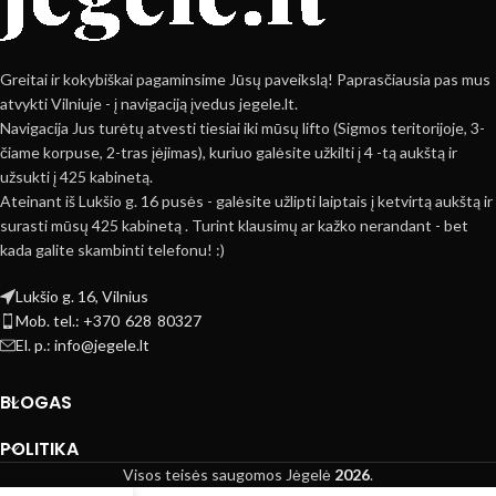
Greitai ir kokybiškai pagaminsime Jūsų paveikslą! Paprasčiausia pas mus
atvykti Vilniuje - į navigaciją įvedus jegele.lt.
Navigacija Jus turėtų atvesti tiesiai iki mūsų lifto (Sigmos teritorijoje, 3-
čiame korpuse, 2-tras įėjimas), kuriuo galėsite užkilti į 4 -tą aukštą ir
užsukti į 425 kabinetą.
Ateinant iš Lukšio g. 16 pusės - galėsite užlipti laiptais į ketvirtą aukštą ir
surasti mūsų 425 kabinetą . Turint klausimų ar kažko nerandant - bet
kada galite skambinti telefonu! :)
Lukšio g. 16, Vilnius
Mob. tel.: +370 628 80327
El. p.: info@jegele.lt
BLOGAS
POLITIKA
Visos teisės saugomos Jėgelė
2026
.