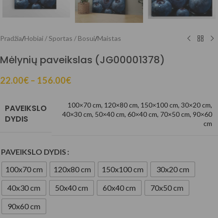
Pradžia
/
Hobiai / Sportas / Bosui
/
Maistas
Mėlynių paveikslas (JG00001378)
22.00
€
–
156.00
€
100×70 cm
,
120×80 cm
,
150×100 cm
,
30×20 cm
,
PAVEIKSLO
40×30 cm
,
50×40 cm
,
60×40 cm
,
70×50 cm
,
90×60
DYDIS
cm
PAVEIKSLO DYDIS
100x70 cm
120x80 cm
150x100 cm
30x20 cm
40x30 cm
50x40 cm
60x40 cm
70x50 cm
90x60 cm