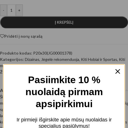
-
+
Į KREPŠELĮ
Pridėti į norų sąrašą
Produkto kodas:
P20x30(JG00001378)
Kategorijos:
Dizainas
,
Jėgelė rekomenduoja
,
Kiti Hobiai ir Sportas
,
Kiti
meniški
,
Maistas
Žymos:
Feng shui
,
Harmonija
,
Horizontalūs paveikslai
,
Naujienos
Pasiimkite 10 %
nuolaidą pirmam
Aprašymas
Ši nuostabi makrofotografija vaizduoja šviežias mėlynes, padengtas
apsipirkimui
mažais vandens lašeliais. Kruopščiai išryškintos detalės ir sodrios mėlynių
spalvos suteikia paveikslui gyvybingumo ir gaivumo pojūtį. Vandens
lašeliai ant vaisių paviršiaus pabrėžia jų šviežumą ir natūralų grožį. Šis
Ir pirmieji išgirskite apie mūsų nuolaidas ir
kūrinys puikiai tiks tiems, kurie nori savo erdvėje turėti stilingą ir gamtos
specialius pasiūlymus!