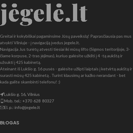
Greitai ir kokybiškai pagaminsime Jūsų paveikslą! Paprasčiausia pas mus
atvykti Vilniuje - į navigaciją įvedus jegele.lt.
Navigacija Jus turėtų atvesti tiesiai iki mūsų lifto (Sigmos teritorijoje, 3-
čiame korpuse, 2-tras įėjimas), kuriuo galėsite užkilti į 4 -tą aukštą ir
užsukti į 425 kabinetą.
Ateinant iš Lukšio g. 16 pusės - galėsite užlipti laiptais į ketvirtą aukštą ir
surasti mūsų 425 kabinetą . Turint klausimų ar kažko nerandant - bet
kada galite skambinti telefonu! :)
Lukšio g. 16, Vilnius
Mob. tel.: +370 628 80327
El. p.: info@jegele.lt
BLOGAS