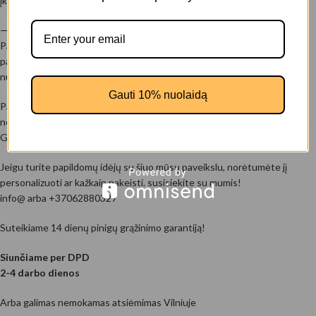
įkvėptą dekoratyvinį akcentą.
—-
Paveikslai gali būti puikus būdas pridėti akcentą jūsų namų interjerui,
parodyti jūsų unikalumą ir padaryti aplinką jaukesne. Be to, jie gali būti
nuostabi dovana draugams ir artimiesiems!
Gauti 10% nuolaidą
Pagaminimas: Paveikslas spausdintas ant drobės ekologiškais, aplinkai
nekenksmingais latex pagrindo dažais. Aptraukiamas ant medinio rėmo.
Gavus paveikslą, iškart galima kabinti ant sienos!
Jeigu turite papildomų idėjų su šiuo mūsų paveikslu, norėtumėte jį
personalizuoti ar kažkaip pakeisti. susisiekite su mumis!
info@ arba +37062880327
Suteikiame 14 dienų pinigų grąžinimo garantiją!
Siunčiame per DPD
2-4 darbo dienos
Arba galimas nemokamas atsiėmimas Vilniuje