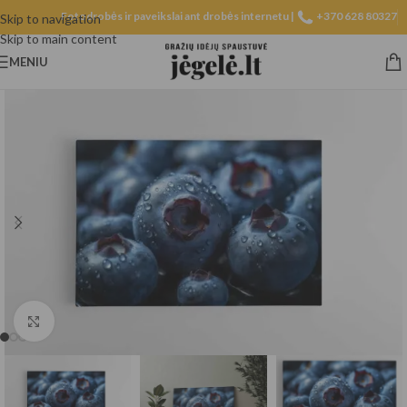
Fotodrobės ir paveikslai ant drobės internetu |
+370 628 80327
Skip to navigation
Skip to main content
MENIU
Spustelėkite, norėdami padidinti