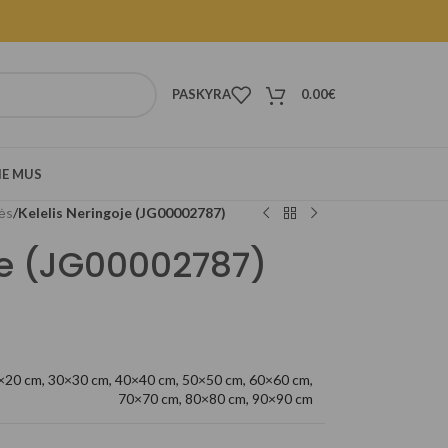
PASKYRA
0.00
€
IE MUS
ės
/
Kelelis Neringoje (JG00002787)
je (JG00002787)
×20 cm
,
30×30 cm
,
40×40 cm
,
50×50 cm
,
60×60 cm
,
70×70 cm
,
80×80 cm
,
90×90 cm