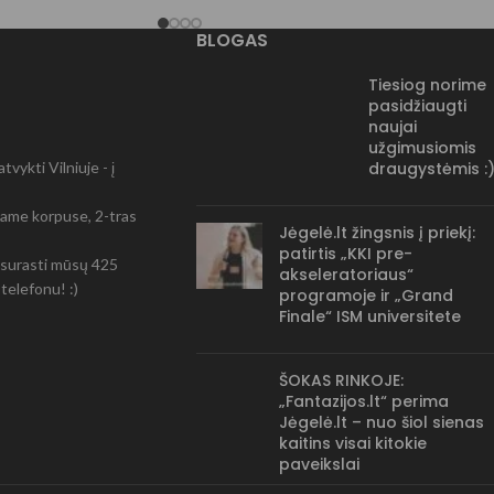
BLOGAS
Tiesiog norime
pasidžiaugti
naujai
užgimusiomis
vykti Vilniuje - į
draugystėmis :
-čiame korpuse, 2-tras
Jėgelė.lt žingsnis į priekį:
patirtis „KKI pre-
ir surasti mūsų 425
akseleratoriaus“
telefonu! :)
programoje ir „Grand
Finale“ ISM universitete
ŠOKAS RINKOJE:
„Fantazijos.lt“ perima
Jėgelė.lt – nuo šiol sienas
kaitins visai kitokie
paveikslai