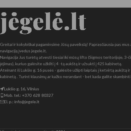
Greitai ir kokybiškai pagaminsime Jūsų paveikslą! Paprasčiausia pas mus at
navigaciją įvedus jegele.lt.
Navigacija Jus turėtų atvesti tiesiai iki mūsų lifto (Sigmos teritorijoje, 3
įėjimas), kuriuo galėsite užkilti į 4 -tą aukštą ir užsukti į 425 kabinetą.
Ateinant iš Lukšio g. 16 pusės - galėsite užlipti laiptais į ketvirtą aukštą 
kabinetą . Turint klausimų ar kažko nerandant - bet kada galite skambinti 
Lukšio g. 16, Vilnius
Mob. tel.: +370 628 80327
El. p.: info@jegele.lt