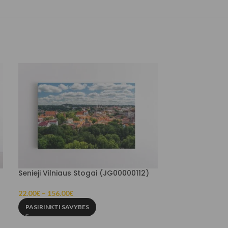
Senieji Vilniaus Stogai (JG00000112)
Atlantidos De
22.00
€
–
156.00
€
22.00
€
–
156.00
PASIRINKTI SAVYBES
PASIRINKTI SA