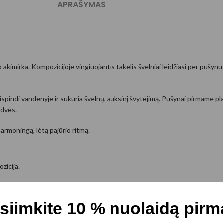
APRAŠYMAS
akimirka. Kompozicijoje vingiuojantis takelis švelniai leidžiasi per pušynus 
ispindi vandenyje ir sukuria švelnų, auksinį švytėjimą. Pušynai pirmame pla
rdvės.
harmoningą, lėtą pajūrio ritmą.
zicija.
t drobės suteikia interjerui lengvumo, ramybės ir pajūrio atmosferos.
siimkite 10 % nuolaidą pir