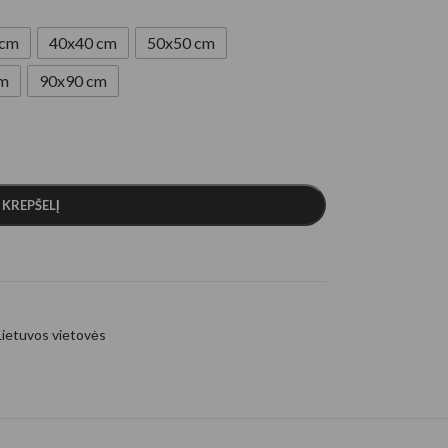
 cm
40x40 cm
50x50 cm
cm
90x90 cm
Į KREPŠELĮ
Lietuvos vietovės