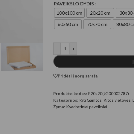
PAVEIKSLO DYDIS
ugeneruoti Gyvūnai
100x100 cm
20x20 cm
30x30
60x60 cm
70x70 cm
80x80 
-
+
Pridėti į norų sąrašą
generuoti fantastiniai
Produkto kodas:
P20x20(JG00002787)
Kategorijos:
Kiti Gamtos
,
Kitos vietovės
,
Žyma:
Kvadratiniai paveikslai