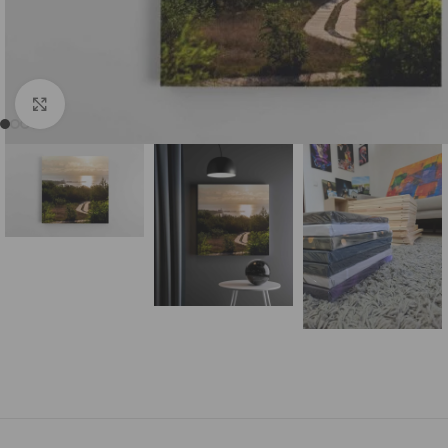
DI (AI) Komiksų stiliumi
Sugeneruotos Vietos
S
Spustelėkite, norėdami padidinti
Sugeneruoti Žmonės
Kiti DI (AI)
Su