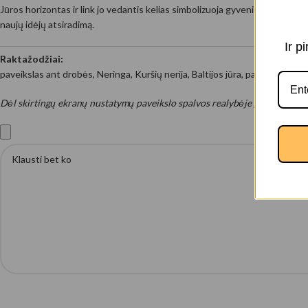
Jūros horizontas ir link jo vedantis kelias simbolizuoja gyvenimo kryptį, g
naujų idėjų atsiradimą.
Ir p
Raktažodžiai:
paveikslas ant drobės, Neringa, Kuršių nerija, Baltijos jūra, pajūrio peizažas
Dėl skirtingų ekranų nustatymų paveikslo spalvos realybėje gali nežymia