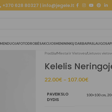
+370 628 80327 | info@jegele.lt
OMENDUOJA
FOTODROBĖS
AKCIJOS
MENININKŲ DARBAI
PASLAUGOS
AP
Pradžia
/
Miestai ir Vietovės
/
Lietuvos vietov
Kelelis Neringo
22.00
€
–
107.00
€
PAVEIKSLO
100×100 cm
,
20
DYDIS