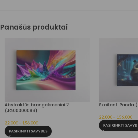
Panašūs produktai
Abstraktūs brangakmeniai 2
Skaitanti Panda 
(JG00000096)
22.00
€
–
156.00
€
22.00
€
–
156.00
€
PASIRINKTI SAVYB
PASIRINKTI SAVYBES