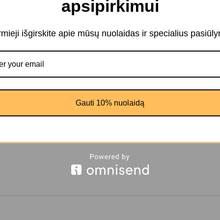
apsipirkimui
alimybes ir naujas patirtis. Paveikslą rekomenduojama kabinti Šiaurės arba R
irmieji išgirskite apie mūsų nuolaidas ir specialius pasiūl
, takelis į jūrą, Lietuvos gamta, pajūrio fotografija, Kuršių nerijos kraštova
i skirtis nuo matomų nuotraukoje.
Gauti 10% nuolaidą