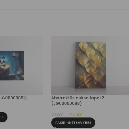
(JG00000091)
Abstraktūs aukso lapai 2
(JG00000088)
22.00
€
–
156.00
€
ES
PASIRINKTI SAVYBES