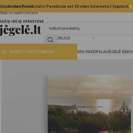
otodrobės Paveikslai ir Paveikslai ant Drobės Internetu | Jegele.lt
Skip to navigation
Skip to main content
KATEGORIJOS
NARŠYTI KATEGORIJAS
VISI PAVEIKSLAI
JĖGELĖ REK