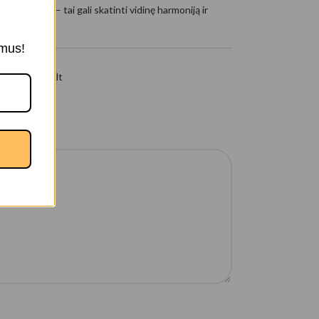
ytų zonoje – tai gali skatinti vidinę harmoniją ir
ymus!
izdis, Jėgelė.lt