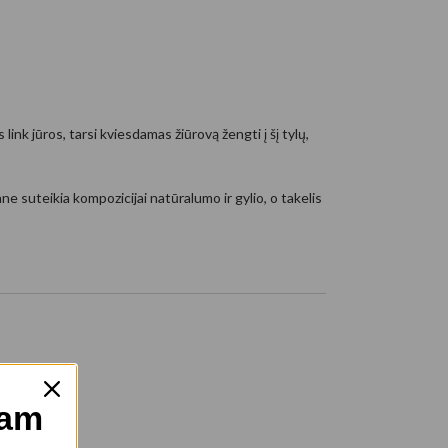
link jūros, tarsi kviesdamas žiūrovą žengti į šį tylų,
ne suteikia kompozicijai natūralumo ir gylio, o takelis
mam