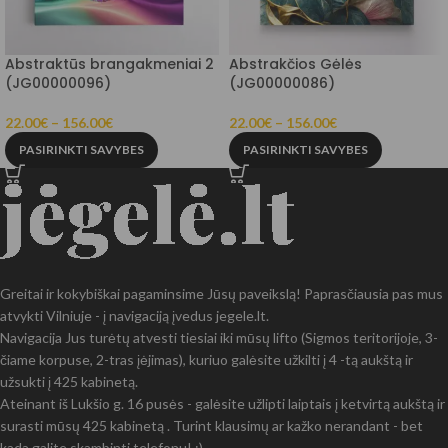
Abstraktūs brangakmeniai 2
Abstrakčios Gėlės
(JG00000096)
(JG00000086)
22.00
€
–
156.00
€
22.00
€
–
156.00
€
PASIRINKTI SAVYBES
PASIRINKTI SAVYBES
Greitai ir kokybiškai pagaminsime Jūsų paveikslą! Paprasčiausia pas mus
atvykti Vilniuje - į navigaciją įvedus jegele.lt.
Navigacija Jus turėtų atvesti tiesiai iki mūsų lifto (Sigmos teritorijoje, 3-
čiame korpuse, 2-tras įėjimas), kuriuo galėsite užkilti į 4 -tą aukštą ir
užsukti į 425 kabinetą.
Ateinant iš Lukšio g. 16 pusės - galėsite užlipti laiptais į ketvirtą aukštą ir
surasti mūsų 425 kabinetą . Turint klausimų ar kažko nerandant - bet
kada galite skambinti telefonu! :)