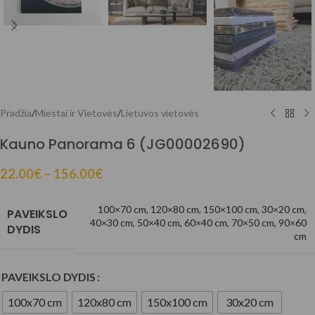
Pradžia
/
Miestai ir Vietovės
/
Lietuvos vietovės
Kauno Panorama 6 (JG00002690)
22.00
€
–
156.00
€
100×70 cm
,
120×80 cm
,
150×100 cm
,
30×20 cm
,
PAVEIKSLO
40×30 cm
,
50×40 cm
,
60×40 cm
,
70×50 cm
,
90×60
DYDIS
cm
PAVEIKSLO DYDIS
100x70 cm
120x80 cm
150x100 cm
30x20 cm