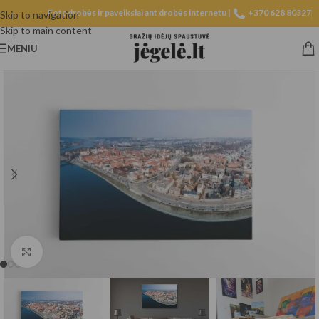
Fotodrobės ir paveikslai ant drobės internetu |
+370 628 80327
Skip to navigation
Skip to main content
MENIU
Spustelėkite, norėdami padidinti