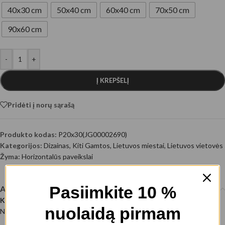
40x30 cm
50x40 cm
60x40 cm
70x50 cm
90x60 cm
-
+
Į KREPŠELĮ
Pridėti į norų sąrašą
Produkto kodas:
P20x30(JG00002690)
Kategorijos:
Dizainas
,
Kiti Gamtos
,
Lietuvos miestai
,
Lietuvos vietovės
Žyma:
Horizontalūs paveikslai
Pasiimkite 10 %
Aprašymas
Kauno panorama VI
nuolaidą pirmam
Nuotraukos autorius: @EyeEm