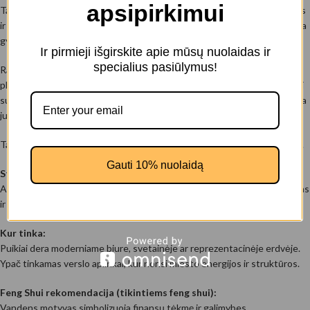
apsipirkimui
Tai paveikslas ant drobės, kuriame Kaunas atsiveria kaip dinamiška upės
ir architektūros kompozicija. Plati Nemuno juosta pirmame plane sukuria
gylį, o išlenkta krantinė elegantiškai apglėbia senamiesčio stogus.
Ir pirmieji išgirskite apie mūsų nuolaidas ir
specialius pasiūlymus!
Raudonų čerpių ritmas kontrastuoja su sodria mėlyna vandens
plokštuma. Miesto struktūra aiški ir gyva – gatvių linijos, tiltai ir kvartalai
susilieja į vientisą urbanistinį peizažą. Šis paveikslas ant drobės perteikia
judėjimą, miesto kvėpavimą ir Kauno identitetą iš aukščio.
Tai panorama, kuri kuria erdvės pojūtį ir tampa stipriu interjero akcentu.
Gauti 10% nuolaidą
Stilius:
Aerial miesto fotografija, platus kampas, ryškus kontrastas tarp vandens
ir architektūros.
Kur tinka:
Puikiai dera moderniame biure, svetainėje ar reprezentacinėje erdvėje.
Ypač tinkamas verslo aplinkai, kur norisi miesto energijos ir struktūros.
Feng Shui rekomendacija (tikintiems feng shui):
Vandens motyvas simbolizuoja finansų tėkmę ir galimybes.