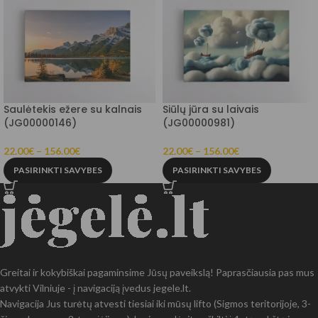
Saulėtekis ežere su kalnais
Siūlų jūra su laivais
(JG00000146)
(JG00000981)
22.00
€
–
156.00
€
22.00
€
–
156.00
€
PASIRINKTI SAVYBES
PASIRINKTI SAVYBES
Greitai ir kokybiškai pagaminsime Jūsų paveikslą! Paprasčiausia pas mus
atvykti Vilniuje - į navigaciją įvedus jegele.lt.
Navigacija Jus turėtų atvesti tiesiai iki mūsų lifto (Sigmos teritorijoje, 3-