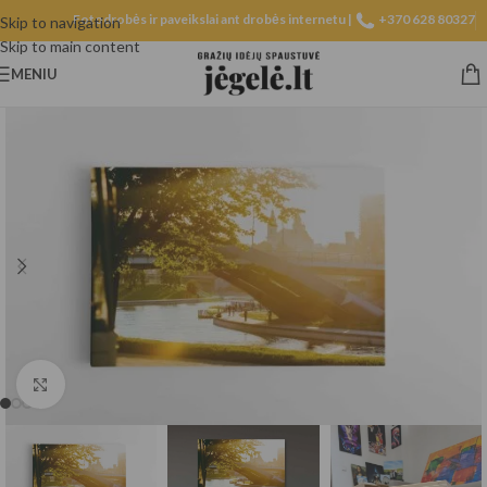
Fotodrobės ir paveikslai ant drobės internetu |
+370 628 80327
Skip to navigation
Skip to main content
MENIU
Spustelėkite, norėdami padidinti