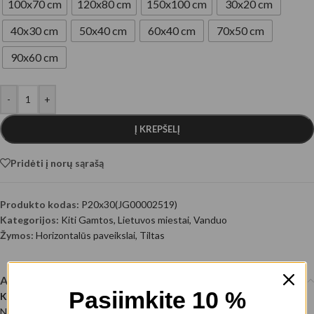
100x70 cm
120x80 cm
150x100 cm
30x20 cm
40x30 cm
50x40 cm
60x40 cm
70x50 cm
90x60 cm
-
+
Į KREPŠELĮ
Pridėti į norų sąrašą
Produkto kodas:
P20x30(JG00002519)
Kategorijos:
Kiti Gamtos
,
Lietuvos miestai
,
Vanduo
Žymos:
Horizontalūs paveikslai
,
Tiltas
Aprašymas
Pasiimkite 10 %
Karaliaus Mindaugo tiltas ir Neries pakrantė Vilniuje
Nuotraukos autorius: @EyeEm