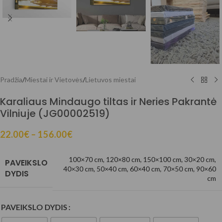
Pradžia
/
Miestai ir Vietovės
/
Lietuvos miestai
Karaliaus Mindaugo tiltas ir Neries Pakrantė
Vilniuje (JG00002519)
22.00
€
–
156.00
€
100×70 cm
,
120×80 cm
,
150×100 cm
,
30×20 cm
,
PAVEIKSLO
40×30 cm
,
50×40 cm
,
60×40 cm
,
70×50 cm
,
90×60
DYDIS
cm
PAVEIKSLO DYDIS