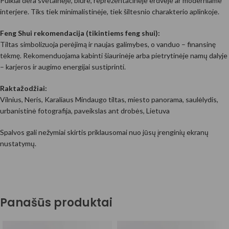
Puikiai dera svetainėje, biure, reprezentacinėje erdvėje ar moderniame
interjere. Tiks tiek minimalistinėje, tiek šiltesnio charakterio aplinkoje.
Feng Shui rekomendacija (tikintiems feng shui):
Tiltas simbolizuoja perėjimą ir naujas galimybes, o vanduo – finansinę
tėkmę. Rekomenduojama kabinti šiaurinėje arba pietrytinėje namų dalyje
– karjeros ir augimo energijai sustiprinti.
Raktažodžiai:
Vilnius, Neris, Karaliaus Mindaugo tiltas, miesto panorama, saulėlydis,
urbanistinė fotografija, paveikslas ant drobės, Lietuva
Spalvos gali nežymiai skirtis priklausomai nuo jūsų įrenginių ekranų
nustatymų.
Panašūs produktai