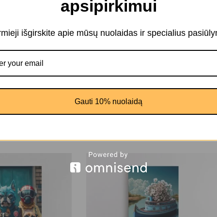
apsipirkimui
ant drobės rekomenduojamas virtuvėje ar valgomojo zonoje, kur jis sustip
irmieji išgirskite apie mūsų nuolaidas ir specialius pasiūl
i, paveikslas ant drobės, lietuviška kultūra, medžio drožyba, etnografinis d
Gauti 10% nuolaidą