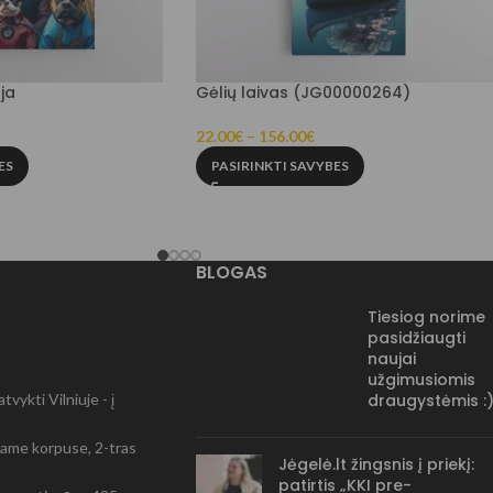
ja
Gėlių laivas (JG00000264)
22.00
€
–
156.00
€
ES
PASIRINKTI SAVYBES
BLOGAS
Tiesiog norime
pasidžiaugti
naujai
užgimusiomis
vykti Vilniuje - į
draugystėmis :
-čiame korpuse, 2-tras
Jėgelė.lt žingsnis į priekį:
patirtis „KKI pre-