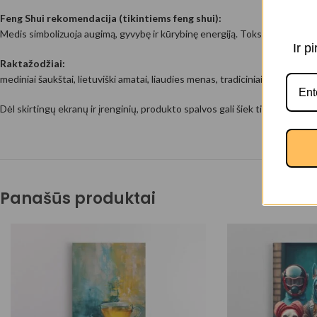
Feng Shui rekomendacija (tikintiems feng shui):
Medis simbolizuoja augimą, gyvybę ir kūrybinę energiją. Toks paveikslas 
Ir p
Raktažodžiai:
mediniai šaukštai, lietuviški amatai, liaudies menas, tradiciniai ornamenta
Dėl skirtingų ekranų ir įrenginių, produkto spalvos gali šiek tiek skirtis.
Panašūs produktai