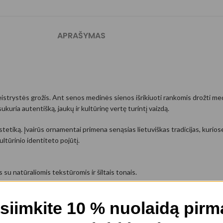
APRAŠYMAS
 meistrystės grožis. Ant senos medinės sienos išrikiuoti rankomis drožti m
sukuria autentišką, jaukų ir kultūrinę vertę turintį vaizdą.
tetiką. Įvairūs ornamentai primena senąsias lietuviškas tradicijas, kuriose
ltūrinio identiteto pojūtį.
su natūraliomis tekstūromis ir šiltais tonais.
siimkite 10 % nuolaidą pir
ar tradicinį lietuvišką charakterį turinčiose erdvėse. Šis paveikslas ant dr