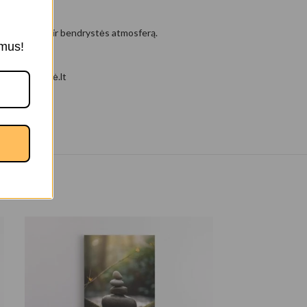
rina jaukumo ir bendrystės atmosferą.
ymus!
ekoras, Jėgelė.lt