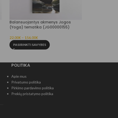
Balansuojantys akmenys Jogos
Bananų paveik
(Yoga) tematika (JG00000155)
22.00
€
–
156.00
22.00
€
–
156.00
€
PASIRINKTI SA
PASIRINKTI SAVYBES
POLITIKA
Apie mus
Privatumo politika
Pirkimo pardavimo politika
Prekių pristatymo politika
)