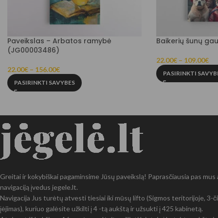
Paveikslas – Arbatos ramybė
Baikerių šunų gau
(JG00003486)
22.00
€
–
109.00
€
22.00
€
–
156.00
€
PASIRINKTI SAVYB
PASIRINKTI SAVYBES
Greitai ir kokybiškai pagaminsime Jūsų paveikslą! Paprasčiausia pas mus at
navigaciją įvedus jegele.lt.
Navigacija Jus turėtų atvesti tiesiai iki mūsų lifto (Sigmos teritorijoje, 3
įėjimas), kuriuo galėsite užkilti į 4 -tą aukštą ir užsukti į 425 kabinetą.