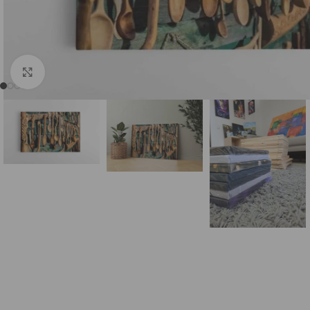
DI (AI) Komiksų stiliumi
Sugeneruotos Vietos
S
Spustelėkite, norėdami padidinti
Sugeneruoti Žmonės
Kiti DI (AI)
Su