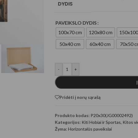
DYDIS
ugeneruoti Gyvūnai
PAVEIKSLO DYDIS
100x70 cm
120x80 cm
150x100
50x40 cm
60x40 cm
70x50 
-
+
generuoti fantastiniai
Pridėti į norų sąrašą
Produkto kodas:
P20x30(JG00002492)
Kategorijos:
Kiti Hobiai ir Sportas
,
Kitos v
Žyma:
Horizontalūs paveikslai