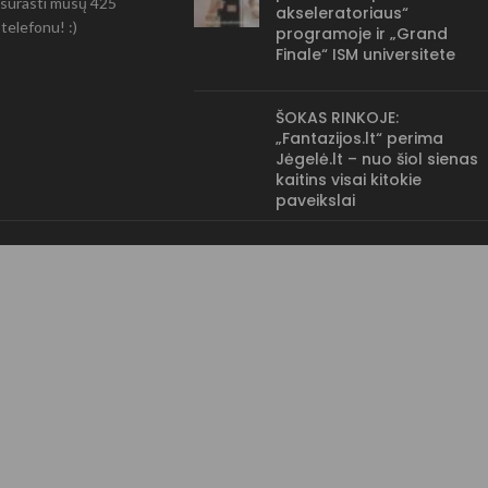
ir surasti mūsų 425
akseleratoriaus“
telefonu! :)
programoje ir „Grand
Finale“ ISM universitete
ŠOKAS RINKOJE:
„Fantazijos.lt“ perima
Jėgelė.lt – nuo šiol sienas
kaitins visai kitokie
paveikslai