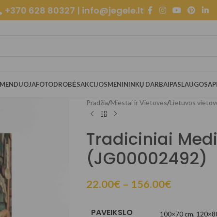
+370 628 80327 | info@jegele.lt
OMENDUOJA
FOTODROBĖS
AKCIJOS
MENININKŲ DARBAI
PASLAUGOS
AP
Pradžia
/
Miestai ir Vietovės
/
Lietuvos vietov
Tradiciniai Medi
(JG00002492)
22.00
€
–
156.00
€
PAVEIKSLO
100×70 cm
,
120×8