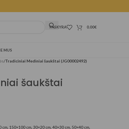
PASKYRA
0.00
€
IE MUS
ės
/
Tradiciniai Mediniai šaukštai (JG00002492)
niai šaukštai
0 cm
,
150×100 cm
,
30×20 cm
,
40×30 cm
,
50×40 cm
,