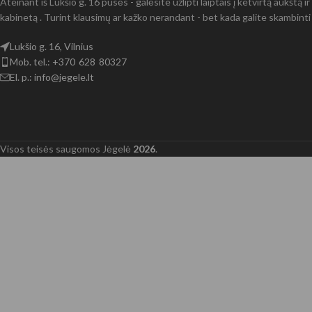
Ateinant iš Lukšio g. 16 pusės - galėsite užlipti laiptais į ketvirtą aukštą 
kabinetą . Turint klausimų ar kažko nerandant - bet kada galite skambinti 
Lukšio g. 16, Vilnius
Mob. tel.: +370 628 80327
El. p.: info@jegele.lt
Visos teisės saugomos Jėgelė
2026
.