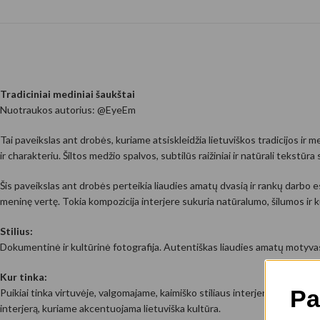
Tradiciniai mediniai šaukštai
Nuotraukos autorius: @EyeEm
Tai paveikslas ant drobės, kuriame atsiskleidžia lietuviškos tradicijos ir
ir charakteriu. Šiltos medžio spalvos, subtilūs raižiniai ir natūrali tekstūra 
Šis paveikslas ant drobės perteikia liaudies amatų dvasią ir rankų darbo es
meninę vertę. Tokia kompozicija interjere sukuria natūralumo, šilumos ir ku
Stilius:
Dokumentinė ir kultūrinė fotografija. Autentiškas liaudies amatų motyvas 
Kur tinka:
Pa
Puikiai tinka virtuvėje, valgomajame, kaimiško stiliaus interjere, sodyboje 
interjerą, kuriame akcentuojama lietuviška kultūra.