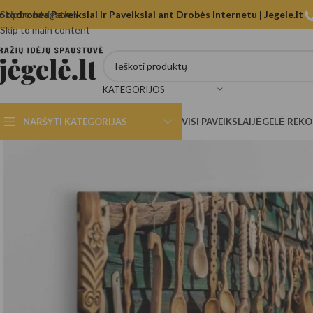
otodrobės Paveikslai ir Paveikslai ant Drobės Internetu | Jegele.lt
Skip to navigation
Skip to main content
KATEGORIJOS
NARŠYTI KATEGORIJAS
VISI PAVEIKSLAI
JĖGELĖ REK