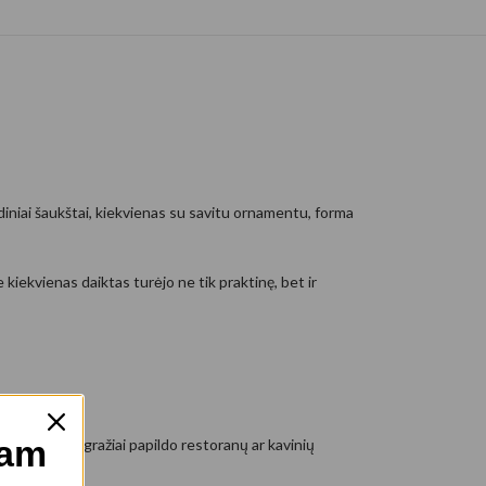
ediniai šaukštai, kiekvienas su savitu ornamentu, forma
 kiekvienas daiktas turėjo ne tik praktinę, bet ir
mam
obės taip pat gražiai papildo restoranų ar kavinių