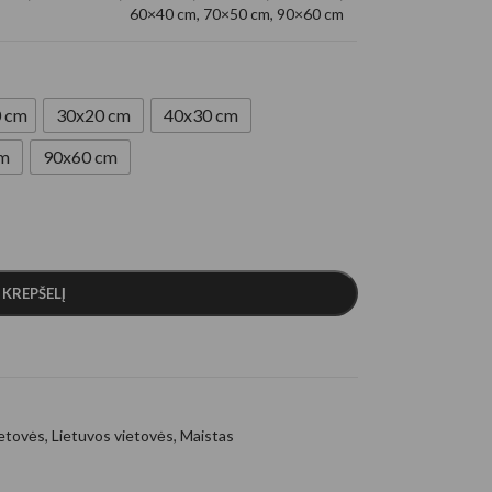
60×40 cm
,
70×50 cm
,
90×60 cm
 cm
30x20 cm
40x30 cm
cm
90x60 cm
Į KREPŠELĮ
ietovės
,
Lietuvos vietovės
,
Maistas