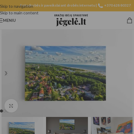
Fotodrobės ir paveikslai ant drobės internetu |
+370 628 80327
Skip to navigation
Skip to main content
MENIU
Spustelėkite, norėdami padidinti