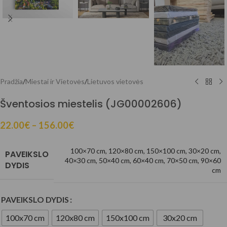
Pradžia
/
Miestai ir Vietovės
/
Lietuvos vietovės
Šventosios miestelis (JG00002606)
22.00
€
–
156.00
€
100×70 cm
,
120×80 cm
,
150×100 cm
,
30×20 cm
,
PAVEIKSLO
40×30 cm
,
50×40 cm
,
60×40 cm
,
70×50 cm
,
90×60
DYDIS
cm
PAVEIKSLO DYDIS
100x70 cm
120x80 cm
150x100 cm
30x20 cm