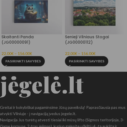
Skaitanti Panda
Senieji Vilniaus Stogai
(JG00000091)
(JG00000112)
22.00
€
–
156.00
€
22.00
€
–
156.00
€
PASIRINKTI SAVYBES
PASIRINKTI SAVYBES
Greitai ir kokybiškai pagaminsime Jūsų paveikslą! Paprasčiausia pas mus
atvykti Vilniuje - į navigaciją įvedus jegele.lt.
Navigacija Jus turėtų atvesti tiesiai iki mūsų lifto (Sigmos teritorijoje, 3-
čiame korpuse, 2-tras įėjimas), kuriuo galėsite užkilti į 4 -tą aukštą ir