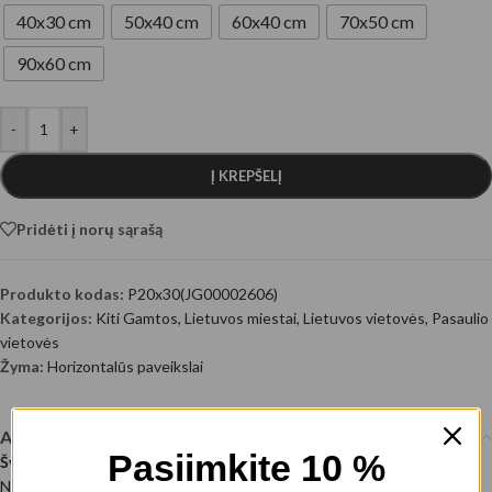
40x30 cm
50x40 cm
60x40 cm
70x50 cm
90x60 cm
-
+
Į KREPŠELĮ
Pridėti į norų sąrašą
Produkto kodas:
P20x30(JG00002606)
Kategorijos:
Kiti Gamtos
,
Lietuvos miestai
,
Lietuvos vietovės
,
Pasaulio
vietovės
Žyma:
Horizontalūs paveikslai
Aprašymas
Pasiimkite 10 %
Šventosios miestelis
Nuotraukos autorius: @EyeEm