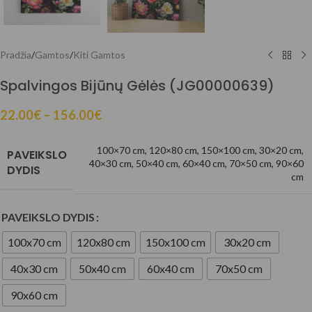
Pradžia
/
Gamtos
/
Kiti Gamtos
Spalvingos Bijūnų Gėlės (JG00000639)
22.00
€
–
156.00
€
100×70 cm
,
120×80 cm
,
150×100 cm
,
30×20 cm
,
PAVEIKSLO
40×30 cm
,
50×40 cm
,
60×40 cm
,
70×50 cm
,
90×60
DYDIS
cm
PAVEIKSLO DYDIS
100x70 cm
120x80 cm
150x100 cm
30x20 cm
40x30 cm
50x40 cm
60x40 cm
70x50 cm
90x60 cm