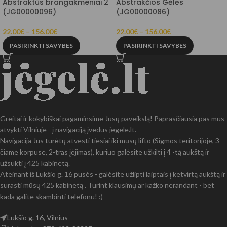
Abstraktūs brangakmeniai 2
Abstrakčios Gėlės
(JG00000096)
(JG00000086)
22.00
€
–
156.00
€
22.00
€
–
156.00
€
PASIRINKTI SAVYBES
PASIRINKTI SAVYBES
Greitai ir kokybiškai pagaminsime Jūsų paveikslą! Paprasčiausia pas mus
atvykti Vilniuje - į navigaciją įvedus jegele.lt.
Navigacija Jus turėtų atvesti tiesiai iki mūsų lifto (Sigmos teritorijoje, 3-
čiame korpuse, 2-tras įėjimas), kuriuo galėsite užkilti į 4 -tą aukštą ir
užsukti į 425 kabinetą.
Ateinant iš Lukšio g. 16 pusės - galėsite užlipti laiptais į ketvirtą aukštą ir
surasti mūsų 425 kabinetą . Turint klausimų ar kažko nerandant - bet
kada galite skambinti telefonu! :)
Lukšio g. 16, Vilnius