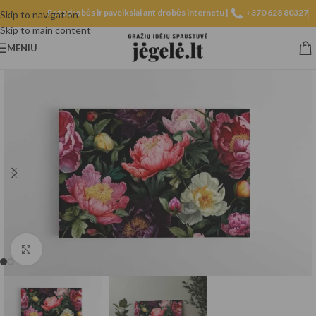
Fotodrobės ir paveikslai ant drobės internetu |
+370 628 80327
Skip to navigation
Skip to main content
MENIU
Spustelėkite, norėdami padidinti