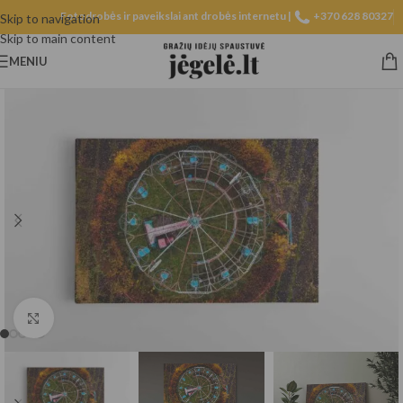
Fotodrobės ir paveikslai ant drobės internetu |
+370 628 80327
Skip to navigation
Skip to main content
MENIU
Spustelėkite, norėdami padidinti