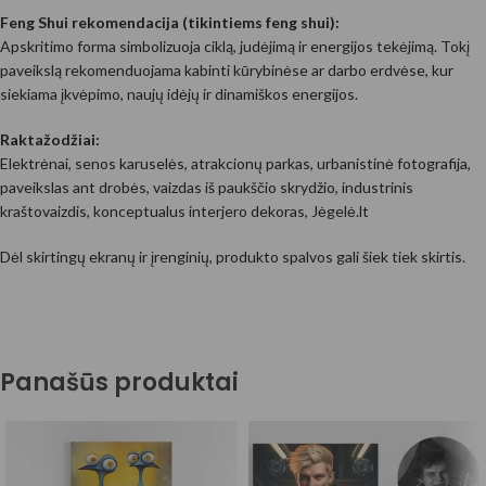
Feng Shui rekomendacija (tikintiems feng shui):
Apskritimo forma simbolizuoja ciklą, judėjimą ir energijos tekėjimą. Tokį
paveikslą rekomenduojama kabinti kūrybinėse ar darbo erdvėse, kur
siekiama įkvėpimo, naujų idėjų ir dinamiškos energijos.
Raktažodžiai:
Elektrėnai, senos karuselės, atrakcionų parkas, urbanistinė fotografija,
paveikslas ant drobės, vaizdas iš paukščio skrydžio, industrinis
kraštovaizdis, konceptualus interjero dekoras, Jėgelė.lt
Dėl skirtingų ekranų ir įrenginių, produkto spalvos gali šiek tiek skirtis.
Panašūs produktai