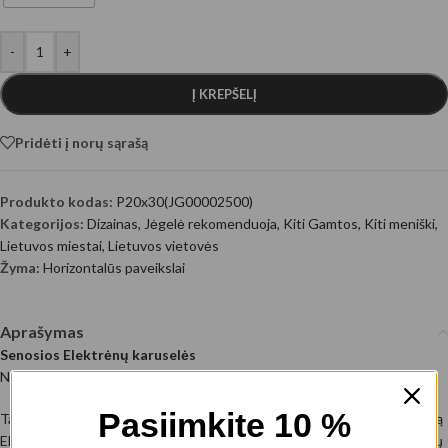
-
+
Į KREPŠELĮ
Pridėti į norų sąrašą
Produkto kodas:
P20x30(JG00002500)
Kategorijos:
Dizainas
,
Jėgelė rekomenduoja
,
Kiti Gamtos
,
Kiti meniški
,
Lietuvos miestai
,
Lietuvos vietovės
Žyma:
Horizontalūs paveikslai
Aprašymas
Senosios Elektrėnų karuselės
Nuotraukos autorius: @EyeEm
Pasiimkite 10 %
Tai paveikslas ant drobės, atskleidžiantis išskirtinį ir šiek tiek nostalgišką
Elektrėnų kraštovaizdžio fragmentą – iš viršaus matomą seną atrakcionų