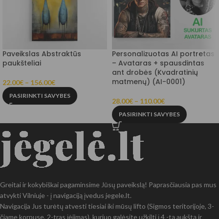
Paveikslas Abstraktūs
Personalizuotas AI portretas
paukšteliai
– Avataras + spausdintas
ant drobės (Kvadratinių
matmenų) (AI-0001)
22.00
€
–
156.00
€
PASIRINKTI SAVYBES
28.00
€
–
110.00
€
PASIRINKTI SAVYBES
Greitai ir kokybiškai pagaminsime Jūsų paveikslą! Paprasčiausia pas mus
atvykti Vilniuje - į navigaciją įvedus jegele.lt.
Navigacija Jus turėtų atvesti tiesiai iki mūsų lifto (Sigmos teritorijoje, 3-
čiame korpuse, 2-tras įėjimas), kuriuo galėsite užkilti į 4 -tą aukštą ir