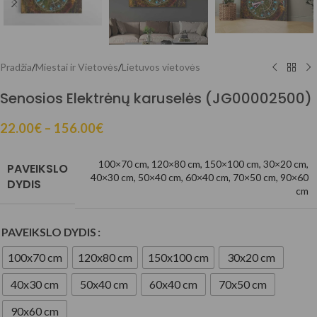
Pradžia
/
Miestai ir Vietovės
/
Lietuvos vietovės
Senosios Elektrėnų karuselės (JG00002500)
22.00
€
–
156.00
€
100×70 cm
,
120×80 cm
,
150×100 cm
,
30×20 cm
,
PAVEIKSLO
40×30 cm
,
50×40 cm
,
60×40 cm
,
70×50 cm
,
90×60
DYDIS
cm
PAVEIKSLO DYDIS
100x70 cm
120x80 cm
150x100 cm
30x20 cm
40x30 cm
50x40 cm
60x40 cm
70x50 cm
90x60 cm