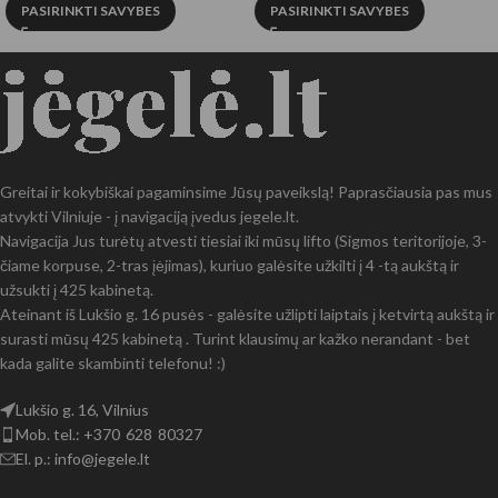
PASIRINKTI SAVYBES
PASIRINKTI SAVYBES
Greitai ir kokybiškai pagaminsime Jūsų paveikslą! Paprasčiausia pas mus
atvykti Vilniuje - į navigaciją įvedus jegele.lt.
Navigacija Jus turėtų atvesti tiesiai iki mūsų lifto (Sigmos teritorijoje, 3-
čiame korpuse, 2-tras įėjimas), kuriuo galėsite užkilti į 4 -tą aukštą ir
užsukti į 425 kabinetą.
Ateinant iš Lukšio g. 16 pusės - galėsite užlipti laiptais į ketvirtą aukštą ir
surasti mūsų 425 kabinetą . Turint klausimų ar kažko nerandant - bet
kada galite skambinti telefonu! :)
Lukšio g. 16, Vilnius
Mob. tel.: +370 628 80327
El. p.: info@jegele.lt