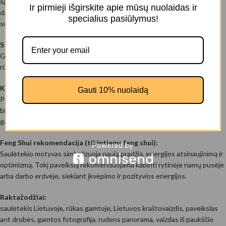
spalvų harmonija. Auksiniai rudens tonai, minkštas rūko šydas ir šviesus
Ir pirmieji išgirskite apie mūsų nuolaidas ir
dangus sukuria ramią, beveik svajingą atmosferą. Toks vaizdas interjere
specialius pasiūlymus!
suteikia šviesos, ramybės ir natūralaus gamtos grožio pojūtį.
Stilius:
Gamtos fotografija iš paukščio skrydžio. Atmosferinis kraštovaizdis su
rūko efektu, švelnia rytine šviesa ir plačia panoramine kompozicija.
Kur tinka:
Gauti 10% nuolaidą
Puikiai tinka svetainėje, darbo kambaryje, miegamajame ar moderniame
biure. Šis paveikslas ant drobės ypač dera šviesiuose, moderniuose ar
gamtos motyvais įkvėptuose interjeruose.
Feng Shui rekomendacija (tikintiems feng shui):
Saulėtekio motyvas simbolizuoja naują pradžią, energijos atsinaujinimą ir
optimizmą. Tokį paveikslą rekomenduojama kabinti rytinėje namų pusėje
arba darbo erdvėje, siekiant įkvėpimo ir pozityvios energijos.
Raktažodžiai:
saulėtekis Lietuvoje, rūkas gamtoje, Lietuvos kraštovaizdis, paveikslas
ant drobės, gamtos fotografija, rudens panorama, vaizdas iš paukščio