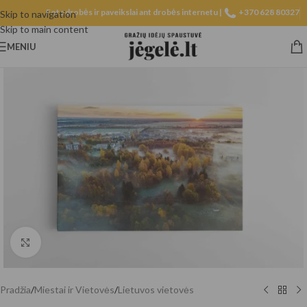
Fotodrobės ir paveikslai ant drobės internetu |
+370 628 80327
Skip to navigation
Skip to main content
MENIU
Spustelėkite, norėdami padidinti
Pradžia
/
Miestai ir Vietovės
/
Lietuvos vietovės