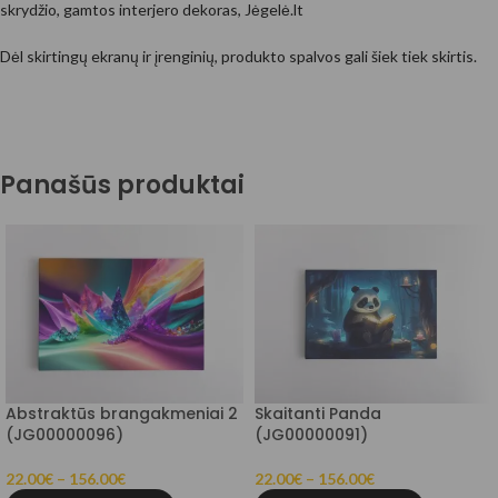
skrydžio, gamtos interjero dekoras, Jėgelė.lt
Dėl skirtingų ekranų ir įrenginių, produkto spalvos gali šiek tiek skirtis.
Panašūs produktai
Abstraktūs brangakmeniai 2
Skaitanti Panda
(JG00000096)
(JG00000091)
22.00
€
–
156.00
€
22.00
€
–
156.00
€