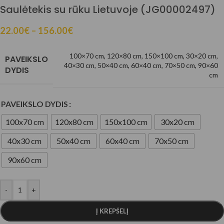
Saulėtekis su rūku Lietuvoje (JG00002497)
22.00
€
–
156.00
€
100×70 cm
,
120×80 cm
,
150×100 cm
,
30×20 cm
,
PAVEIKSLO
40×30 cm
,
50×40 cm
,
60×40 cm
,
70×50 cm
,
90×60
DYDIS
cm
PAVEIKSLO DYDIS
100x70 cm
120x80 cm
150x100 cm
30x20 cm
40x30 cm
50x40 cm
60x40 cm
70x50 cm
90x60 cm
-
+
Į KREPŠELĮ