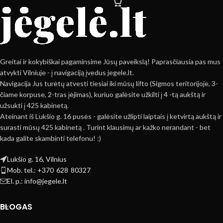
Greitai ir kokybiškai pagaminsime Jūsų paveikslą! Paprasčiausia pas mus
atvykti Vilniuje - į navigaciją įvedus jegele.lt.
Navigacija Jus turėtų atvesti tiesiai iki mūsų lifto (Sigmos teritorijoje, 3-
čiame korpuse, 2-tras įėjimas), kuriuo galėsite užkilti į 4 -tą aukštą ir
užsukti į 425 kabinetą.
Ateinant iš Lukšio g. 16 pusės - galėsite užlipti laiptais į ketvirtą aukštą ir
surasti mūsų 425 kabinetą . Turint klausimų ar kažko nerandant - bet
kada galite skambinti telefonu! :)
Lukšio g. 16, Vilnius
Mob. tel.: +370 628 80327
El. p.: info@jegele.lt
BLOGAS