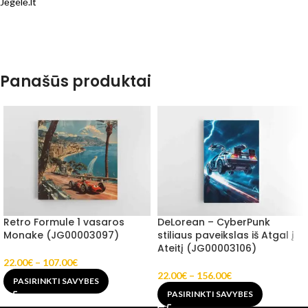
Jėgelė.lt
Panašūs produktai
Retro Formule 1 vasaros
DeLorean – CyberPunk
Monake (JG00003097)
stiliaus paveikslas iš Atgal į
Ateitį (JG00003106)
22.00
€
–
107.00
€
22.00
€
–
156.00
€
PASIRINKTI SAVYBES
PASIRINKTI SAVYBES