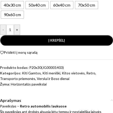
40x30 cm
50x40 cm
60x40 cm
70x50 cm
90x60 cm
-
+
Į KREPŠELĮ
Pridėti į norų sąrašą
Produkto kodas:
P20x30(JG00001403)
Kategorijos:
Kiti Gamtos
,
Kiti meniški
,
Kitos vietovės
,
Retro
,
Transporto priemonės
,
Verslui ir Boso dienai
Žyma:
Horizontalūs paveikslai
Aprašymas
Paveikslas –
Retro automobilis laukuose
Šis paveikslas ant drobės alsuoja lėtu tempu ir nostalgiška laisvės