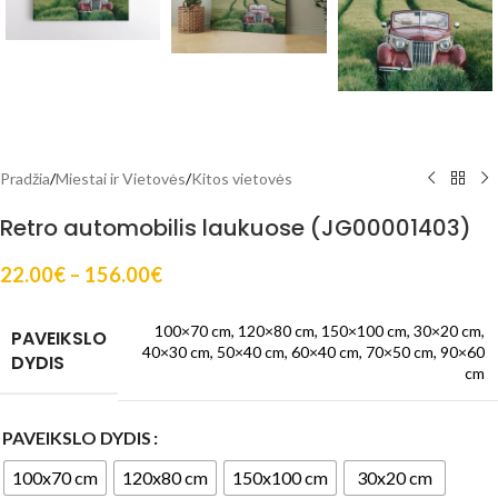
Pradžia
/
Miestai ir Vietovės
/
Kitos vietovės
Retro automobilis laukuose (JG00001403)
22.00
€
–
156.00
€
100×70 cm
,
120×80 cm
,
150×100 cm
,
30×20 cm
,
PAVEIKSLO
40×30 cm
,
50×40 cm
,
60×40 cm
,
70×50 cm
,
90×60
DYDIS
cm
PAVEIKSLO DYDIS
100x70 cm
120x80 cm
150x100 cm
30x20 cm