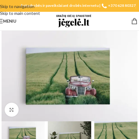
Fotodrobės ir paveikslai ant drobės internetu |
+370 628 80327
Skip to navigation
Skip to main content
MENIU
Spustelėkite, norėdami padidinti