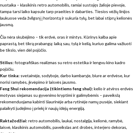
nuotaika – klasikinis retro automobilis, ramiai sustojęs žalioje pievoje,
tampa tarsi laiko kapsule tarp praeities ir dabarties. Tiesios vėžių linijos
laukuose veda žvilgsnį į horizontą ir sukuria tylų, bet labai stiprų kelionės
jausmą.
Čia nėra skubėjimo – tik erdvė, oras ir mintys. Kūrinys kalba apie
paprastą, bet tikrą prabangą: laiką sau, tylą ir kelią, kuriuo galima važiuoti
be tikslo, vien dėl pojūčio.
Stilius:
fotografiškas realizmas su retro estetika ir lengvu kino kadro
pojūčiu.
Kur tinka:
svetainėje, sodyboje, darbo kambaryje, biure ar erdvėse, kur
norisi ramybės, įkvėpimo ir laisvės jausmo.
Feng Shui rekomendacija (tikintiems feng shui):
kelio ir atviros erdvės
motyvas siejamas su gyvenimo kryptimi ir galimybėmis – paveikslą
rekomenduojama kabinti šiaurinėje arba rytinėje namų pusėje, siekiant
palaikyti judėjimo į priekį ir naujų idėjų energiją.
Raktažodžiai:
retro automobilis, laukai, nostalgija, kelionė, ramybė,
laisvė, klasikinis automobilis, paveikslas ant drobės, interjero dekoras,