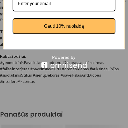
„Smaragdo linijos“ – tai šiuolaikiško meno drobė, kurioje susilieja gili žalia
spalva, švelni tekstūra ir auksinės bei baltos linijos, kuriančios subtilų
geometrinį balansą. Tai paveikslas, kalbantis ne garsiai, o tyliai – per
formą, kryptį ir spalvinį kontrastą.
Gauti 10% nuolaidą
Tinka #moderniamInterjerui, #minimalistiniamNamųStiliui, #biurui ar
#svetainei. Šis kūrinys puikiai įsilieja į aplinką, bet kartu ir tampa stilingu
akcentu – ypač kai reikia pabrėžti rafinuotą skonį ir estetiką.
Raktažodžiai:
#geometrinisPaveikslas #modernusDekoras #minimalizmas
#žaliasInterjeras #paveikslasBiurui #drobėsMenas #auksinėsLinijos
#šiuolaikinisStilius #sienųDekoras #paveikslasAntDrobės
#interjeroAkcentas
Panašūs produktai