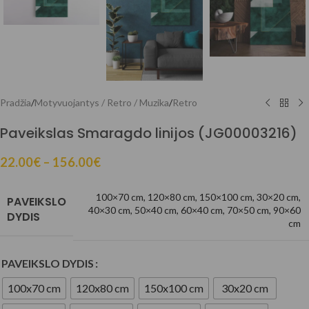
Pradžia
/
Motyvuojantys / Retro / Muzika
/
Retro
Paveikslas Smaragdo linijos (JG00003216)
22.00
€
–
156.00
€
100×70 cm
,
120×80 cm
,
150×100 cm
,
30×20 cm
,
PAVEIKSLO
40×30 cm
,
50×40 cm
,
60×40 cm
,
70×50 cm
,
90×60
DYDIS
cm
PAVEIKSLO DYDIS
100x70 cm
120x80 cm
150x100 cm
30x20 cm