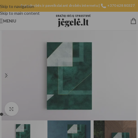
Fotodrobės ir paveikslai ant drobės internetu |
+370 628 80327
Skip to navigation
Skip to main content
MENIU
Spustelėkite, norėdami padidinti