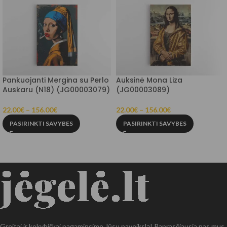
Pankuojanti Mergina su Perlo
Auksinė Mona Liza
Auskaru (N18) (JG00003079)
(JG00003089)
22.00
€
–
156.00
€
22.00
€
–
156.00
€
PASIRINKTI SAVYBES
PASIRINKTI SAVYBES
Greitai ir kokybiškai pagaminsime Jūsų paveikslą! Paprasčiausia pas mus