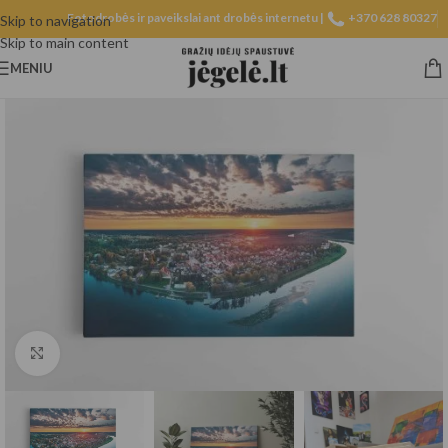
Fotodrobės ir paveikslai ant drobės internetu |
+370 628 80327
Skip to navigation
Skip to main content
MENIU
Spustelėkite, norėdami padidinti