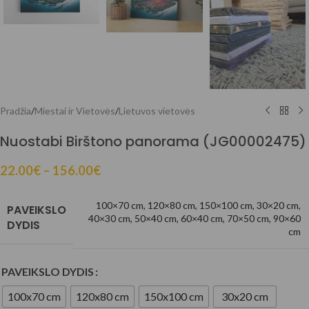
Pradžia
/
Miestai ir Vietovės
/
Lietuvos vietovės
Nuostabi Birštono panorama (JG00002475)
22.00
€
–
156.00
€
100×70 cm
,
120×80 cm
,
150×100 cm
,
30×20 cm
,
PAVEIKSLO
40×30 cm
,
50×40 cm
,
60×40 cm
,
70×50 cm
,
90×60
DYDIS
cm
PAVEIKSLO DYDIS
100x70 cm
120x80 cm
150x100 cm
30x20 cm