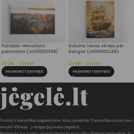
Pažaislio vienuolyno
Auksinis laivas skrieja per
panorama (JG00002308)
bangas (JG00002248)
22.00
€
–
156.00
€
22.00
€
–
156.00
€
PASIRINKTI SAVYBES
PASIRINKTI SAVYBES
Greitai ir kokybiškai pagaminsime Jūsų paveikslą! Paprasčiausia pas mus
atvykti Vilniuje - į navigaciją įvedus jegele.lt.
Navigacija Jus turėtų atvesti tiesiai iki mūsų lifto (Sigmos teritorijoje, 3-