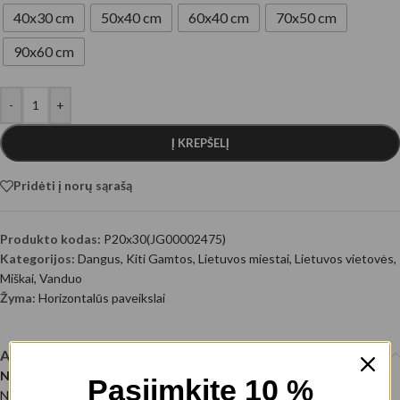
40x30 cm
50x40 cm
60x40 cm
70x50 cm
90x60 cm
-
+
Į KREPŠELĮ
Pridėti į norų sąrašą
Produkto kodas:
P20x30(JG00002475)
Kategorijos:
Dangus
,
Kiti Gamtos
,
Lietuvos miestai
,
Lietuvos vietovės
,
Miškai
,
Vanduo
Žyma:
Horizontalūs paveikslai
Aprašymas
Nuostabi Birštono panorama
Pasiimkite 10 %
Nuotraukos autorius: @EyeEm