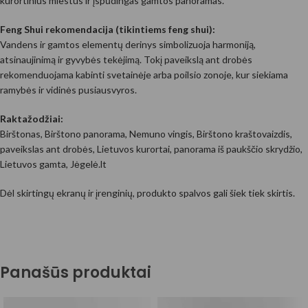
kurortinius miestus ir įspūdingas gamtos panoramas.
Feng Shui rekomendacija (tikintiems feng shui):
Vandens ir gamtos elementų derinys simbolizuoja harmoniją,
atsinaujinimą ir gyvybės tekėjimą. Tokį paveikslą ant drobės
rekomenduojama kabinti svetainėje arba poilsio zonoje, kur siekiama
ramybės ir vidinės pusiausvyros.
Raktažodžiai:
Birštonas, Birštono panorama, Nemuno vingis, Birštono kraštovaizdis,
paveikslas ant drobės, Lietuvos kurortai, panorama iš paukščio skrydžio,
Lietuvos gamta, Jėgelė.lt
Dėl skirtingų ekranų ir įrenginių, produkto spalvos gali šiek tiek skirtis.
Panašūs produktai