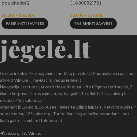
paukšteliai 2
(JG00002175)
22.00
€
–
156.00
€
22.00
€
–
156.00
€
PASIRINKTI SAVYBES
PASIRINKTI SAVYBES
Greitai ir kokybiškai pagaminsime Jūsų paveikslą! Paprasčiausia pas mus
atvykti Vilniuje - į navigaciją įvedus jegele.lt.
Navigacija Jus turėtų atvesti tiesiai iki mūsų lifto (Sigmos teritorijoje, 3-
čiame korpuse, 2-tras įėjimas), kuriuo galėsite užkilti į 4 -tą aukštą ir
užsukti į 425 kabinetą.
Ateinant iš Lukšio g. 16 pusės - galėsite užlipti laiptais į ketvirtą aukštą ir
surasti mūsų 425 kabinetą . Turint klausimų ar kažko nerandant - bet
kada galite skambinti telefonu! :)
Lukšio g. 16, Vilnius