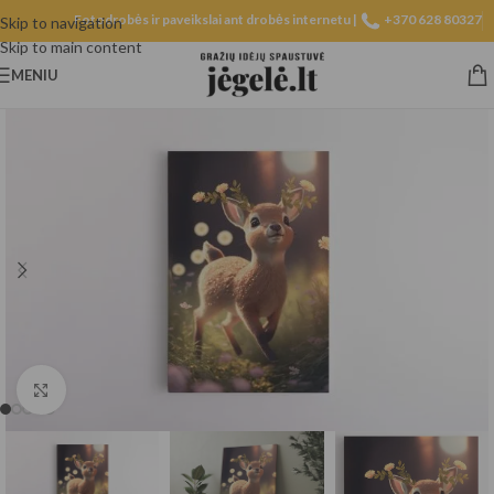
Fotodrobės ir paveikslai ant drobės internetu |
+370 628 80327
Skip to navigation
Skip to main content
MENIU
Spustelėkite, norėdami padidinti