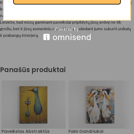
Kiekvienas paveikslas pagamintas su meile ir atspindi jūsų unikalų skonį
bei asmenybę, suteikdamas jūsų erdvei ypatingumo – pridėdamas jūsų
namams ar biurui ypatingą akcentą. Paveikslas gali būti ir puiki dovana!
Leiskite, kad mūsų gaminami paveikslai pripildytų jūsų erdvę ne tik
grožiu, bet ir jūsų asmeniniu charakteriu, padedant jums sukurti unikalų
ir prabangų interjerą.
Panašūs produktai
Paveikslas Abstraktūs
Faini Gandriukai