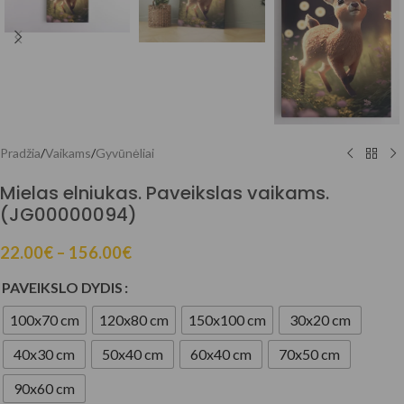
Pradžia
/
Vaikams
/
Gyvūnėliai
Mielas elniukas. Paveikslas vaikams.
(JG00000094)
22.00
€
–
156.00
€
PAVEIKSLO DYDIS
100x70 cm
120x80 cm
150x100 cm
30x20 cm
40x30 cm
50x40 cm
60x40 cm
70x50 cm
90x60 cm