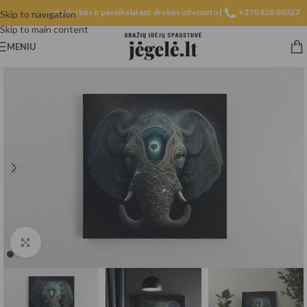
Fotodrobės ir paveikslai ant drobės internetu |
+370 628 80327
Skip to navigation
Skip to main content
MENIU
Spustelėkite, norėdami padidinti