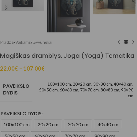
Pradžia
/
Vaikams
/
Gyvūnėliai
Magiškas dramblys. Joga (Yoga) Tematika
22.00
€
–
107.00
€
100×100 cm
,
20×20 cm
,
30×30 cm
,
40×40 cm
,
PAVEIKSLO
50×50 cm
,
60×60 cm
,
70×70 cm
,
80×80 cm
,
90×90
DYDIS
cm
PAVEIKSLO DYDIS
100x100 cm
20x20 cm
30x30 cm
40x40 cm
50x50 cm
60x60 cm
70x70 cm
80x80 cm