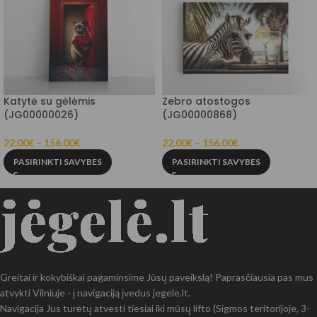
Katytė su gėlėmis
Zebro atostogos
(JG00000026)
(JG00000868)
22.00
€
–
156.00
€
22.00
€
–
156.00
€
PASIRINKTI SAVYBES
PASIRINKTI SAVYBES
Greitai ir kokybiškai pagaminsime Jūsų paveikslą! Paprasčiausia pas mus
atvykti Vilniuje - į navigaciją įvedus jegele.lt.
Navigacija Jus turėtų atvesti tiesiai iki mūsų lifto (Sigmos teritorijoje, 3-