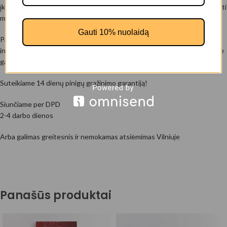
įkvėpia jūsų mintis ir jausmus. Paveikslai gali skatinti kūrybingumą, didinti
motyvaciją bei pagerinti nuotaiką.
Gauti 10% nuolaidą
Patinkantys vaizdai gali būti puikus būdas pridėti akcentą jūsų namų
interjerui, parodyti jūsų unikalumą ir padaryti aplinką jaukesne . Be to, jie
gali būti nuostabi dovana draugams ir artimiesiems!
Suteikiame 14 dienų pinigų grąžinimo garantiją!
Siunčiame per DPD
2-4 darbo dienos
Arba galimas greitesnis ir nemokamas atsiėmimas Vilniuje
Panašūs produktai