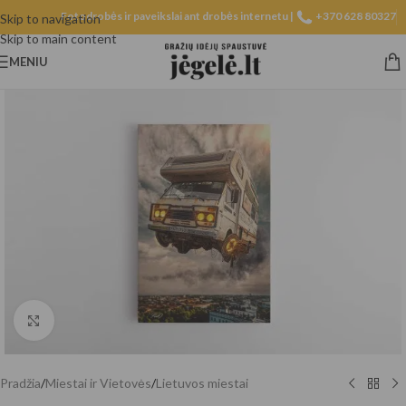
Fotodrobės ir paveikslai ant drobės internetu |
+370 628 80327
Skip to navigation
Skip to main content
MENIU
Spustelėkite, norėdami padidinti
Pradžia
/
Miestai ir Vietovės
/
Lietuvos miestai