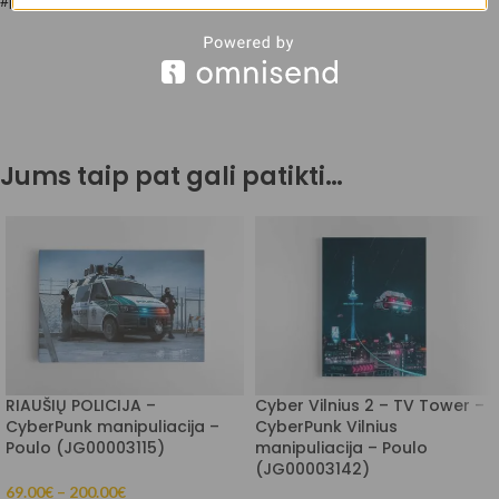
#ps #vilniusiloveyou
Jums taip pat gali patikti…
RIAUŠIŲ POLICIJA –
Cyber Vilnius 2 – TV Tower –
CyberPunk manipuliacija –
CyberPunk Vilnius
Poulo (JG00003115)
manipuliacija – Poulo
(JG00003142)
69.00
€
–
200.00
€