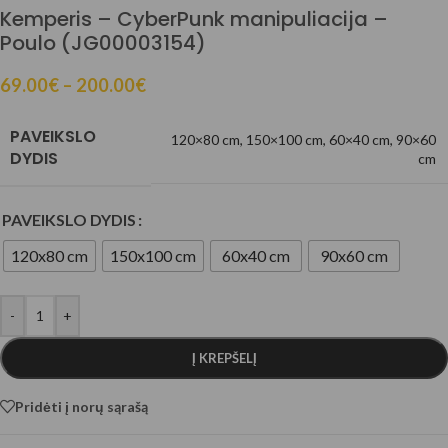
Kemperis – CyberPunk manipuliacija –
Poulo (JG00003154)
69.00
€
–
200.00
€
PAVEIKSLO
120×80 cm
,
150×100 cm
,
60×40 cm
,
90×60
DYDIS
cm
PAVEIKSLO DYDIS
120x80 cm
150x100 cm
60x40 cm
90x60 cm
-
+
Į KREPŠELĮ
Pridėti į norų sąrašą