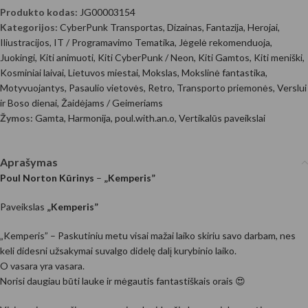
Produkto kodas:
JG00003154
Kategorijos:
CyberPunk Transportas
,
Dizainas
,
Fantazija
,
Herojai
,
Iliustracijos
,
IT / Programavimo Tematika
,
Jėgelė rekomenduoja
,
Juokingi
,
Kiti animuoti
,
Kiti CyberPunk / Neon
,
Kiti Gamtos
,
Kiti meniški
,
Kosminiai laivai
,
Lietuvos miestai
,
Mokslas
,
Mokslinė fantastika
,
Motyvuojantys
,
Pasaulio vietovės
,
Retro
,
Transporto priemonės
,
Verslui
ir Boso dienai
,
Žaidėjams / Geimeriams
Žymos:
Gamta
,
Harmonija
,
poul.with.an.o
,
Vertikalūs paveikslai
Aprašymas
Poul Norton Kūrinys
–
„Kemperis”
Paveikslas
„Kemperis”
„Kemperis” – Paskutiniu metu visai mažai laiko skiriu savo darbam, nes
keli didesni užsakymai suvalgo didelę dalį kurybinio laiko.
O vasara yra vasara.
Norisi daugiau būti lauke ir mėgautis fantastiškais orais 😍