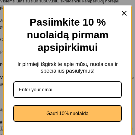
Visiems jums su šiuo supuvusiu, skraidančiu kemperiukų norėjau
palinkėti geros vasaros!
Pasiimkite 10 %
Ji dar tik įsivažiuoja! Kiek nuotykių, smagių vakarų su draugais, ežerų,
gimtadienių dar laukia!
nuolaidą pirmam
Chillinam ir džiaugiames kol galim! 😄
apsipirkimui
Plačiau:
Kemperis
Ir pirmieji išgirskite apie mūsų nuolaidas ir
Publikuota: 2023 Liepos 14
specialius pasiūlymus!
Visi paveikslai spausdinti ant drobės ir surėminti ant medinio rėmo
su paruoštu pakabinimu 😊
#paveikslasantdrobes
Gauti 10% nuolaidą
#CYBERVILNIUS #vilnius #lietuva #govilnius #vilniusoldtown #lietuva
🇱🇹 #lithuania🇱🇹 #photoshopart #photomanipulation #cyberpunkart