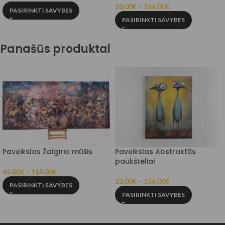
50.00
€
–
166.00
€
PASIRINKTI SAVYBES
PASIRINKTI SAVYBES
Panašūs produktai
Paveikslas Žalgirio mūšis
Paveikslas Abstraktūs
paukšteliai
45.00
€
–
165.00
€
22.00
€
–
156.00
€
PASIRINKTI SAVYBES
PASIRINKTI SAVYBES