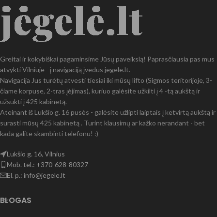
Greitai ir kokybiškai pagaminsime Jūsų paveikslą! Paprasčiausia pas mus
atvykti Vilniuje - į navigaciją įvedus jegele.lt.
Navigacija Jus turėtų atvesti tiesiai iki mūsų lifto (Sigmos teritorijoje, 3-
čiame korpuse, 2-tras įėjimas), kuriuo galėsite užkilti į 4 -tą aukštą ir
užsukti į 425 kabinetą.
Ateinant iš Lukšio g. 16 pusės - galėsite užlipti laiptais į ketvirtą aukštą ir
surasti mūsų 425 kabinetą . Turint klausimų ar kažko nerandant - bet
kada galite skambinti telefonu! :)
Lukšio g. 16, Vilnius
Mob. tel.: +370 628 80327
El. p.: info@jegele.lt
BLOGAS